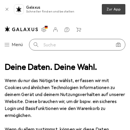
Galaxus
Zur App
Schneller finden und bestellen
Einstellungen
Kundenkonto
Vergleichslisten
Merklisten
Warenkorb
Navigation nach Kategorien
Menü
Suche
tschaltuhr
Deine Daten. Deine Wahl.
Kaiser Fototechnik Elektronische Belichtungs schaltuhr
Wenn du nur das Nötigste wählst, erfassen wir mit
Cookies und ähnlichen Technologien Informationen zu
4 Bilder
deinem Gerät und deinem Nutzungsverhalten auf unserer
Website. Diese brauchen wir, um dir bspw. ein sicheres
EUR
187,46
Login und Basisfunktionen wie den Warenkorb zu
Kaiser Fototechnik
Elektronische
ermöglichen.
Belichtungs schaltuhr
Wenn du allem zustimmst, können wir diese Daten