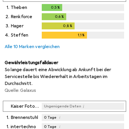
1.
Theben
0,5
%
0,5
%
2.
Renkforce
0,6
%
0,6
%
3.
Hager
0,8
%
0,8
%
4.
Steffen
1,1
%
1,1
%
Alle 10 Marken vergleichen
Gewährleistungsfalldauer
So lange dauert eine Abwicklung ab Ankunft bei der
Servicestelle bis Wiedererhalt in Arbeitstagen im
Durchschnitt.
Quelle: Galaxus
i
Kaiser Fototechnik
Ungenügende Daten
1.
Brennenstuhl
i
0
Tage
1.
intertechno
i
0
Tage