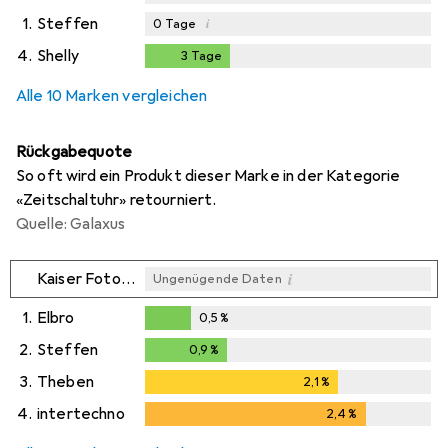
1.
Steffen
i
0
Tage
4.
Shelly
3
Tage
3
Tage
Alle 10 Marken vergleichen
Rückgabequote
So oft wird ein Produkt dieser Marke in der Kategorie
«Zeitschaltuhr» retourniert.
Quelle: Galaxus
i
Kaiser Fototechnik
Ungenügende Daten
1.
Elbro
0,5
%
0,5
%
2.
Steffen
0,9
%
0,9
%
3.
Theben
2,1
%
2,1
%
4.
intertechno
2,4
%
2,4
%