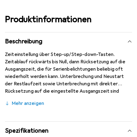
Produktinformationen
Beschreibung
Zeiteinstellung über Step-up/Step-down-Tasten.
Zeitablauf rückwärts bis Null, dann Rücksetzung auf die
Ausgangszeit, die für Serienbelichtungen beliebig oft
wiederholt werden kann. Unterbrechung und Neustart
der Restlaufzeit sowie Unterbrechung mit direkter
Rücksetzung auf die eingestellte Ausgangszeit sind
möglich. Dauerlichttaste. Bedienung über vier grosse, im
Mehr anzeigen
Dunkeln gut zu erfühlende Drucktasten.
Spezifikationen