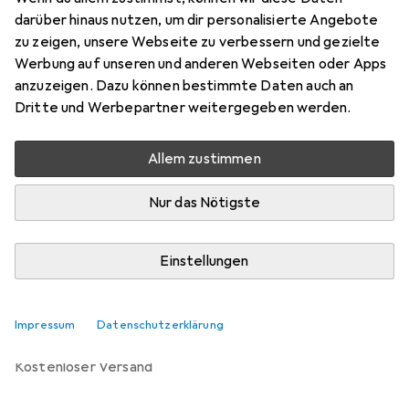
Preis in EUR inkl. MwSt.
darüber hinaus nutzen, um dir personalisierte Angebote
zu zeigen, unsere Webseite zu verbessern und gezielte
Marke
Bewertungen
Werbung auf unseren und anderen Webseiten oder Apps
Mehr von Kaiser
5
anzuzeigen. Dazu können bestimmte Daten auch an
Fototechnik
Dritte und Werbepartner weitergegeben werden.
Allem zustimmen
Zwischen Di, 11.8. und Mi, 12.8. geliefert
Nur 4 Stück an Lager beim Lieferanten
Nur das Nötigste
Lieferort angeben für genaue Lieferzeit
Einstellungen
In den Warenkorb
Vergleichen
Merken
Impressum
Datenschutzerklärung
kostenloser Versand