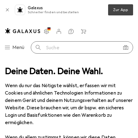
Galaxus
Zur App
Schneller finden und bestellen
Einstellungen
Kundenkonto
Vergleichslisten
Merklisten
Warenkorb
Navigation nach Kategorien
Menü
Suche
euge
Deine Daten. Deine Wahl.
Steckschlüssel + Stecknuss
Koken Sechskant-Stifteinsatz
Wenn du nur das Nötigste wählst, erfassen wir mit
Cookies und ähnlichen Technologien Informationen zu
3 Bilder
deinem Gerät und deinem Nutzungsverhalten auf unserer
Website. Diese brauchen wir, um dir bspw. ein sicheres
MENGENRABATT
Login und Basisfunktionen wie den Warenkorb zu
ermöglichen.
EUR
9,88
Spare
EUR
1,64
Koken
Sechskant-Stifteinsatz
Wenn du allem zustimmst, können wir diese Daten