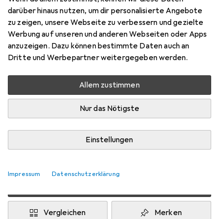
darüber hinaus nutzen, um dir personalisierte Angebote
Preis in EUR inkl. MwSt.
zu zeigen, unsere Webseite zu verbessern und gezielte
Werbung auf unseren und anderen Webseiten oder Apps
Bewertungen
anzuzeigen. Dazu können bestimmte Daten auch an
Dritte und Werbepartner weitergegeben werden.
Allem zustimmen
Zwischen Mi, 12.8. und Do, 13.8. geliefert
Nur 2 Stück an Lager beim Lieferanten
Nur das Nötigste
Lieferort angeben für genaue Lieferzeit
1 Stück
2 Stück
Einstellungen
EUR
10,70
pro Stück
EUR
9,88
pro Stück
−
8
%
Impressum
Datenschutzerklärung
2 Stück in den Warenkorb
Vergleichen
Merken