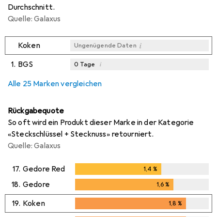
Durchschnitt.
Quelle: Galaxus
i
Koken
Ungenügende Daten
1.
BGS
i
0
Tage
i
i
i
Ungenügende Daten
Ungenügende Daten
Ungenügende Daten
Alle 25 Marken vergleichen
Rückgabequote
So oft wird ein Produkt dieser Marke in der Kategorie
«Steckschlüssel + Stecknuss» retourniert.
Quelle: Galaxus
17.
Gedore Red
1,4
%
1,4
%
18.
Gedore
1,6
%
1,6
%
19.
Koken
1,8
%
1,8
%