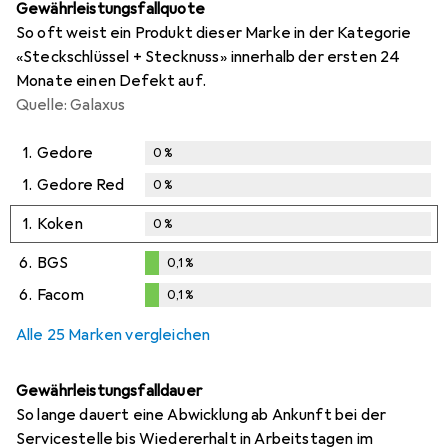
Gewährleistungsfallquote
So oft weist ein Produkt dieser Marke in der Kategorie
«Steckschlüssel + Stecknuss» innerhalb der ersten 24
Monate einen Defekt auf.
Quelle: Galaxus
1.
Gedore
0
%
1.
Gedore Red
0
%
1.
Koken
0
%
6.
BGS
0,1
%
0,1
%
6.
Facom
0,1
%
0,1
%
Alle 25 Marken vergleichen
Gewährleistungsfalldauer
So lange dauert eine Abwicklung ab Ankunft bei der
Servicestelle bis Wiedererhalt in Arbeitstagen im