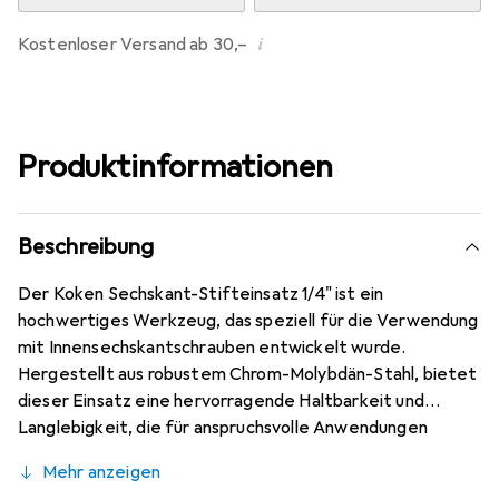
i
Kostenloser Versand ab 30,–
Produktinformationen
Beschreibung
Der Koken Sechskant-Stifteinsatz 1/4" ist ein
hochwertiges Werkzeug, das speziell für die Verwendung
mit Innensechskantschrauben entwickelt wurde.
Hergestellt aus robustem Chrom-Molybdän-Stahl, bietet
dieser Einsatz eine hervorragende Haltbarkeit und
Langlebigkeit, die für anspruchsvolle Anwendungen
erforderlich sind. Die verchromte Oberfläche sorgt nicht
Mehr anzeigen
nur für eine ansprechende Optik, sondern schützt auch