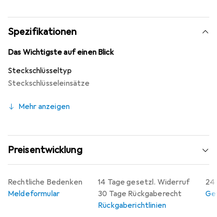
vor Korrosion und Abnutzung. Mit einer Länge von 100 mm
ermöglicht der Einsatz eine effektive Handhabung in
engen Räumen und bei schwer zugänglichen Schrauben.
Spezifikationen
Der Koken Sechskant-Stifteinsatz ist ein
unverzichtbares Werkzeug für Fachleute und Hobbyisten,
Das Wichtigste auf einen Blick
die Wert auf Qualität und Leistung legen.
Steckschlüsseltyp
Steckschlüsseleinsätze
Mehr anzeigen
Preisentwicklung
Rechtliche Bedenken
14 Tage gesetzl. Widerruf
24 
Meldeformular
30 Tage Rückgaberecht
Gew
Rückgaberichtlinien