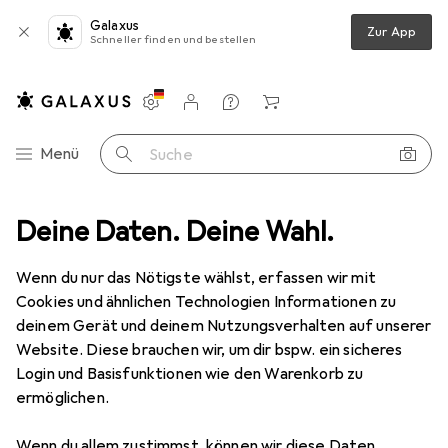
Galaxus
Zur App
Schneller finden und bestellen
Einstellungen
Kundenkonto
Vergleichslisten
Merklisten
Warenkorb
Navigation nach Kategorien
Menü
Suche
chlag
Deine Daten. Deine Wahl.
Möbelausstattung
Kws Trennwandstützen 4001 / 4003
Wenn du nur das Nötigste wählst, erfassen wir mit
Cookies und ähnlichen Technologien Informationen zu
3 Bilder
deinem Gerät und deinem Nutzungsverhalten auf unserer
Website. Diese brauchen wir, um dir bspw. ein sicheres
EUR
23,90
Login und Basisfunktionen wie den Warenkorb zu
Kws
Trennwandstützen 4001 / 4003
ermöglichen.
1 Stk.
Wenn du allem zustimmst, können wir diese Daten