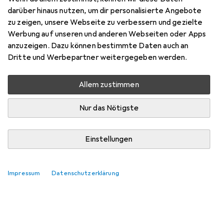
Preis in EUR inkl. MwSt.
darüber hinaus nutzen, um dir personalisierte Angebote
zu zeigen, unsere Webseite zu verbessern und gezielte
Marke
Bewertungen
Werbung auf unseren und anderen Webseiten oder Apps
Mehr von Kws
anzuzeigen. Dazu können bestimmte Daten auch an
Dritte und Werbepartner weitergegeben werden.
Zwischen Sa, 15.8. und Di, 18.8. geliefert
Allem zustimmen
Mehr als 10 Stück an Lager beim Lieferanten
Lieferort angeben für genaue Lieferzeit
Nur das Nötigste
In den Warenkorb
Einstellungen
Vergleichen
Merken
Impressum
Datenschutzerklärung
i
Kostenloser Versand ab 30,–