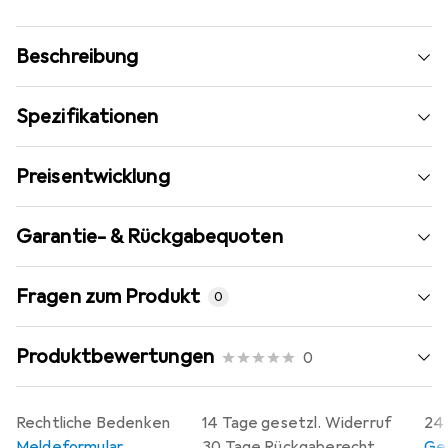
Beschreibung
Spezifikationen
Preisentwicklung
Garantie- & Rückgabequoten
Fragen zum Produkt
0
Produktbewertungen
0
Rechtliche Bedenken
14 Tage gesetzl. Widerruf
24 
Meldeformular
30 Tage Rückgaberecht
Gew