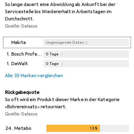
So lange dauert eine Abwicklung ab Ankunft bei der
Servicestelle bis Wiedererhalt in Arbeitstagen im
Durchschnitt.
Quelle: Galaxus
i
Makita
Ungenügende Daten
1.
Bosch Professional Zubehör
i
0
Tage
1.
DeWalt
i
0
Tage
i
i
Ungenügende Daten
Ungenügende Daten
Alle 35 Marken vergleichen
Rückgabequote
So oft wird ein Produkt dieser Marke in der Kategorie
«Bohrereinsatz» retourniert.
Quelle: Galaxus
24.
Metabo
1,3
%
1,3
%