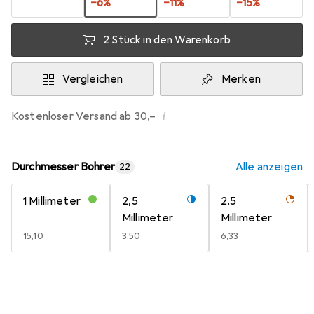
−
6
%
−
11
%
−
15
%
2 Stück in den Warenkorb
Vergleichen
Merken
i
Kostenloser Versand ab 30,–
Durchmesser Bohrer
Alle anzeigen
22
1 Millimeter
2,5
2.5
Millimeter
Millimeter
EUR
15,10
EUR
3,50
EUR
6,33