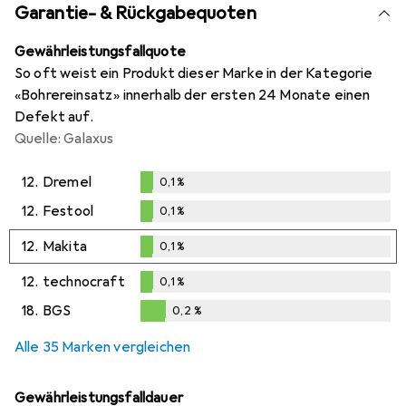
Garantie- & Rückgabequoten
Gewährleistungsfallquote
So oft weist ein Produkt dieser Marke in der Kategorie
«Bohrereinsatz» innerhalb der ersten 24 Monate einen
Defekt auf.
Quelle: Galaxus
12.
Dremel
0,1
%
0,1
%
12.
Festool
0,1
%
0,1
%
12.
Makita
0,1
%
0,1
%
12.
technocraft
0,1
%
0,1
%
18.
BGS
0,2
%
0,2
%
Alle 35 Marken vergleichen
Gewährleistungsfalldauer