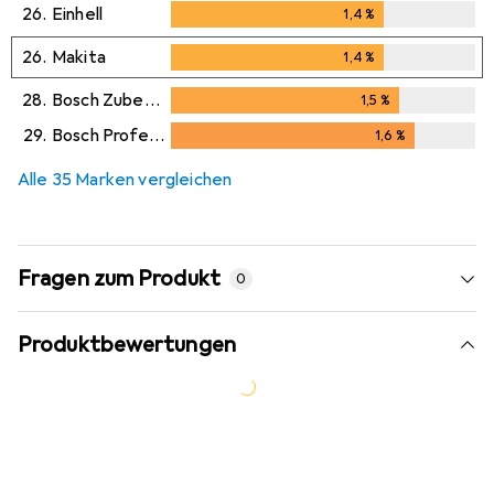
26.
Einhell
1,4
%
1,4
%
26.
Makita
1,4
%
1,4
%
28.
Bosch Zubehör
1,5
%
1,5
%
29.
Bosch Professional
1,6
%
1,6
%
Alle 35 Marken vergleichen
Fragen zum Produkt
0
Produktbewertungen