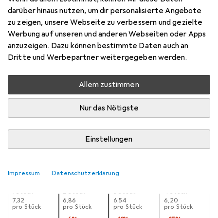
mm
darüber hinaus nutzen, um dir personalisierte Angebote
zu zeigen, unsere Webseite zu verbessern und gezielte
10 mm
Werbung auf unseren und anderen Webseiten oder Apps
Preis in EUR inkl. MwSt.
anzuzeigen. Dazu können bestimmte Daten auch an
Dritte und Werbepartner weitergegeben werden.
Marke
Bewertungen
Mehr von Makita
2
Allem zustimmen
Nur das Nötigste
Zwischen Di, 25.8. und Fr, 28.8. geliefert
Mehr als 10 Stück an Lager beim Lieferanten
Einstellungen
Benachrichtigen, wenn schneller verfügbar
Lieferort angeben für genaue Lieferzeit
Impressum
Datenschutzerklärung
1 Stück
2 Stück
3 Stück
4 Stück
EUR
7,32
EUR
6,86
EUR
6,54
EUR
6,20
pro Stück
pro Stück
pro Stück
pro Stück