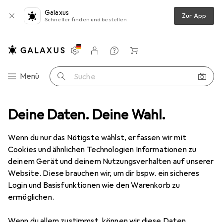
Galaxus
Zur App
Schneller finden und bestellen
Einstellungen
Kundenkonto
Vergleichslisten
Merklisten
Warenkorb
Navigation nach Kategorien
Menü
Suche
 Bohren
Deine Daten. Deine Wahl.
Bohrereinsatz
Makita HSS Spiralbohrer, 10mm x 133 mm
Wenn du nur das Nötigste wählst, erfassen wir mit
Cookies und ähnlichen Technologien Informationen zu
5 Bilder
deinem Gerät und deinem Nutzungsverhalten auf unserer
Website. Diese brauchen wir, um dir bspw. ein sicheres
MENGENRABATT
Login und Basisfunktionen wie den Warenkorb zu
ermöglichen.
EUR
6,86
Spare
EUR
0,92
EUR
6,86
/
1Stk.
Makita
HSS Spiralbohrer, 10mm x 133
Wenn du allem zustimmst, können wir diese Daten