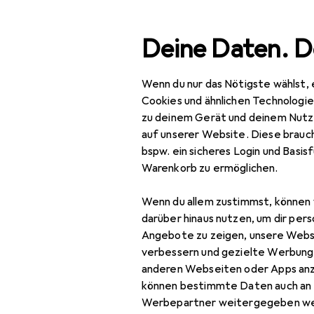
Suche
Deine Daten. D
Wenn du nur das Nötigste wählst, 
Navigation nach Kategorien
tsortiment
Baumarkt + Garten
Werkzeug + Werkstatt
Gesamtsortiment
Cookies und ähnlichen Technologi
zu deinem Gerät und deinem Nutz
Baumarkt + Garten
auf unserer Website. Diese brauch
bspw. ein sicheres Login und Basis
Werkzeug +
Warenkorb zu ermöglichen.
Werkstatt
Wenn du allem zustimmst, können 
Elektrowerkzeug
darüber hinaus nutzen, um dir pers
Schrauben + Bohren
Angebote zu zeigen, unsere Webs
verbessern und gezielte Werbung
Abbruchhammer +
anderen Webseiten oder Apps an
Meisselhammer
können bestimmte Daten auch an 
Werbepartner weitergegeben we
Bits