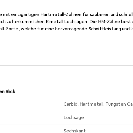
 mit einzigartigen Hartmetall-Zähnen für sauberen und schnell
ch zu herkömmlichen Bimetall Lochsägen. Die HM-Zähne besteh
l-Sorte, welche für eine hervorragende Schnittleistung und l
n Blick
Carbid
,
Hartmetall
,
Tungsten Ca
Lochsäge
Sechskant