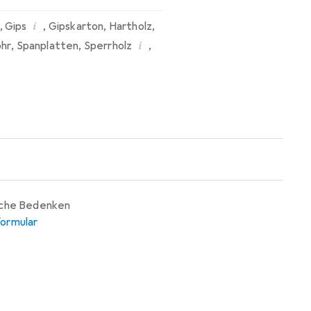
i
,
Gips
,
Gipskarton
,
Hartholz
,
i
ohr
,
Spanplatten
,
Sperrholz
,
iche Bedenken
ormular