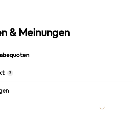
n & Meinungen
gabequoten
kt
3
gen