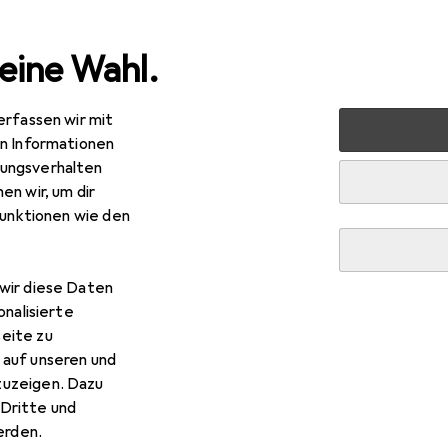
eine Wahl.
erfassen wir mit
Elektrowerkzeug
Schrauben + Bohren
Lochsäge
en Informationen
ungsverhalten
en wir, um dir
funktionen wie den
wir diese Daten
onalisierte
eite zu
 auf unseren und
zuzeigen. Dazu
Dritte und
rden.