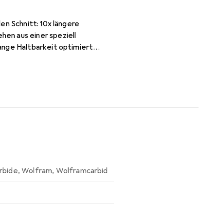
en Schnitt: 10x längere
en aus einer speziell
ange Haltbarkeit optimiert
rbide
,
Wolfram
,
Wolframcarbid