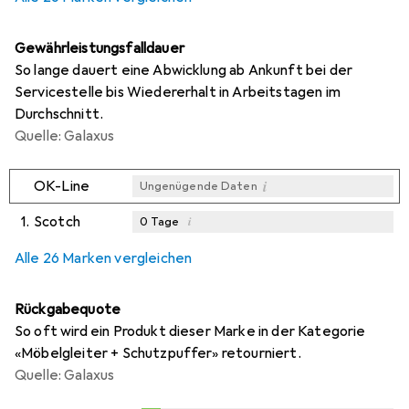
Gewährleistungsfalldauer
So lange dauert eine Abwicklung ab Ankunft bei der
Servicestelle bis Wiedererhalt in Arbeitstagen im
Durchschnitt.
Quelle: Galaxus
i
OK-Line
Ungenügende Daten
1.
Scotch
i
0
Tage
i
i
i
Ungenügende Daten
Ungenügende Daten
Ungenügende Daten
Alle 26 Marken vergleichen
Rückgabequote
So oft wird ein Produkt dieser Marke in der Kategorie
«Möbelgleiter + Schutzpuffer» retourniert.
Quelle: Galaxus