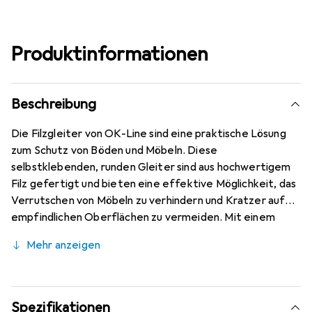
Produktinformationen
Beschreibung
Die Filzgleiter von OK-Line sind eine praktische Lösung
zum Schutz von Böden und Möbeln. Diese
selbstklebenden, runden Gleiter sind aus hochwertigem
Filz gefertigt und bieten eine effektive Möglichkeit, das
Verrutschen von Möbeln zu verhindern und Kratzer auf
empfindlichen Oberflächen zu vermeiden. Mit einem
Durchmesser von 14 mm und einer Höhe von 3 mm sind sie
Mehr anzeigen
vielseitig einsetzbar und eignen sich hervorragend für
verschiedene Möbelstücke, wie Stühle, Tische und
Schränke. Die Gleiter sind in einem praktischen Bogen mit
45 Stück erhältlich, was eine einfache Anwendung und
Spezifikationen