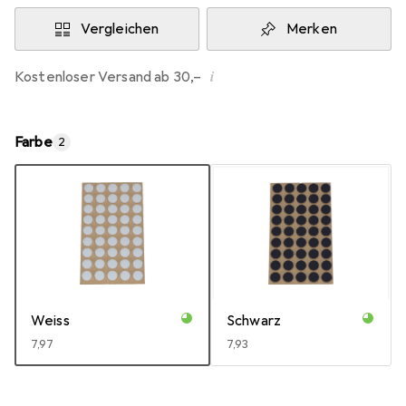
Vergleichen
Merken
i
Kostenloser Versand ab 30,–
Farbe
2
Weiss
Schwarz
EUR
7,97
EUR
7,93