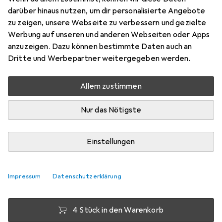
darüber hinaus nutzen, um dir personalisierte Angebote
Filzgleiter
zu zeigen, unsere Webseite zu verbessern und gezielte
Preis in EUR inkl. MwSt.
Werbung auf unseren und anderen Webseiten oder Apps
anzuzeigen. Dazu können bestimmte Daten auch an
Bewertungen
Dritte und Werbepartner weitergegeben werden.
77
Allem zustimmen
Zwischen Sa, 15.8. und Di, 18.8. geliefert
Nur das Nötigste
Mehr als 10 Stück an Lager beim Lieferanten
Lieferort angeben für genaue Lieferzeit
Einstellungen
1 Stück
2 Stück
3 Stück
4 Stück
EUR
7,97
EUR
7,27
EUR
6,94
EUR
6,59
pro Stück
pro Stück
pro Stück
pro Stück
Impressum
Datenschutzerklärung
−
9
%
−
13
%
−
17
%
4 Stück in den Warenkorb