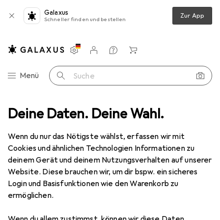
Galaxus
Zur App
Schneller finden und bestellen
Einstellungen
Kundenkonto
Vergleichslisten
Merklisten
Warenkorb
Navigation nach Kategorien
Menü
Suche
belbeschlag
Deine Daten. Deine Wahl.
Möbelgleiter + Schutzpuffer
OK-Line Filzgleiter
Wenn du nur das Nötigste wählst, erfassen wir mit
Cookies und ähnlichen Technologien Informationen zu
2 Bilder
deinem Gerät und deinem Nutzungsverhalten auf unserer
Website. Diese brauchen wir, um dir bspw. ein sicheres
MENGENRABATT
Login und Basisfunktionen wie den Warenkorb zu
ermöglichen.
EUR
6,59
Spare
EUR
5,52
OK-Line
Filzgleiter
Wenn du allem zustimmst, können wir diese Daten