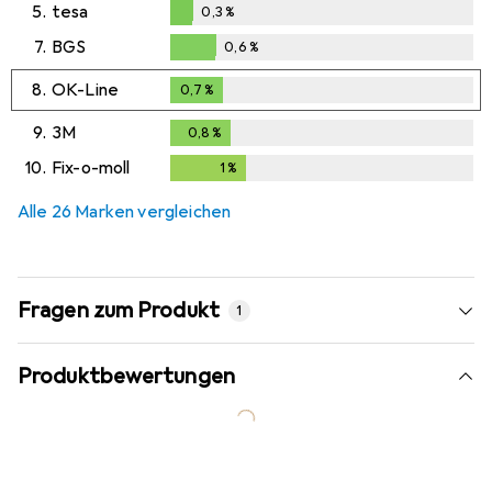
5.
tesa
0,3
%
0,3
%
7.
BGS
0,6
%
0,6
%
8.
OK-Line
0,7
%
0,7
%
9.
3M
0,8
%
0,8
%
10.
Fix-o-moll
1
%
1
%
Alle 26 Marken vergleichen
Fragen zum Produkt
1
Produktbewertungen