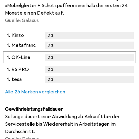
«Möbelgleiter + Schutzpuffer» innerhalb der ersten 24
Monate einen Defekt auf.
Quelle: Galaxus
1.
Kinzo
0
%
1.
Metafranc
0
%
1.
OK-Line
0
%
1.
RS PRO
0
%
1.
tesa
0
%
Alle 26 Marken vergleichen
Gewährleistungsfalldauer
So lange dauert eine Abwicklung ab Ankunft bei der
Servicestelle bis Wiedererhalt in Arbeitstagen im
Durchschnitt.
Quelle: Galaxus