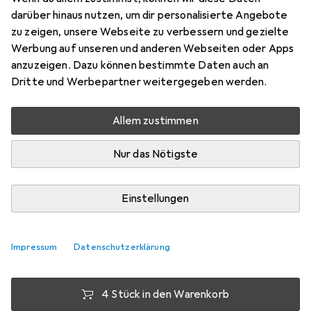
darüber hinaus nutzen, um dir personalisierte Angebote
Filzgleiter
zu zeigen, unsere Webseite zu verbessern und gezielte
Preis in EUR inkl. MwSt.
Werbung auf unseren und anderen Webseiten oder Apps
anzuzeigen. Dazu können bestimmte Daten auch an
Bewertungen
Dritte und Werbepartner weitergegeben werden.
36
Allem zustimmen
Zwischen Fr, 14.8. und Sa, 15.8. geliefert
Nur das Nötigste
Mehr als 10 Stück an Lager beim Lieferanten
Lieferort angeben für genaue Lieferzeit
Einstellungen
1 Stück
2 Stück
3 Stück
4 Stück
EUR
7,97
EUR
7,27
EUR
6,94
EUR
6,59
pro Stück
pro Stück
pro Stück
pro Stück
Impressum
Datenschutzerklärung
−
9
%
−
13
%
−
17
%
4 Stück in den Warenkorb