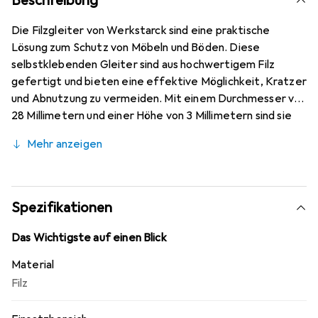
Beschreibung
Die Filzgleiter von Werkstarck sind eine praktische
Lösung zum Schutz von Möbeln und Böden. Diese
selbstklebenden Gleiter sind aus hochwertigem Filz
gefertigt und bieten eine effektive Möglichkeit, Kratzer
und Abnutzung zu vermeiden. Mit einem Durchmesser von
28 Millimetern und einer Höhe von 3 Millimetern sind sie
ideal für verschiedene Möbelstücke geeignet. Die
Mehr anzeigen
Gleiter sind in einer praktischen Packung mit 15 Stück
erhältlich, was eine einfache Anwendung und einen
langfristigen Schutz gewährleistet. Sie sind besonders
nützlich für Stühle, Tische und andere Möbel, die häufig
Spezifikationen
bewegt werden. Die Montage ist unkompliziert, da die
Gleiter einfach abgezogen und auf die gewünschten
Das Wichtigste auf einen Blick
Oberflächen geklebt werden können. Hergestellt in
Material
Polen, bieten diese Gleiter eine zuverlässige Qualität und
Filz
Funktionalität.