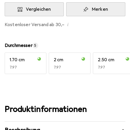
Vergleichen
Merken
i
Kostenloser Versand ab 30,–
Durchmesser
5
1.70 cm
2 cm
2.50 cm
EUR
7,97
EUR
7,97
EUR
7,97
Produktinformationen