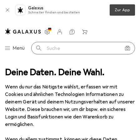
Galaxus
Zur App
Schneller finden und bestellen
Einstellungen
Kundenkonto
Vergleichslisten
Merklisten
Warenkorb
Navigation nach Kategorien
Menü
Suche
eschlag
Deine Daten. Deine Wahl.
Möbelgleiter + Schutzpuffer
OK-Line Filzgleiter rund
Wenn du nur das Nötigste wählst, erfassen wir mit
Cookies und ähnlichen Technologien Informationen zu
2 Bilder
deinem Gerät und deinem Nutzungsverhalten auf unserer
Website. Diese brauchen wir, um dir bspw. ein sicheres
MENGENRABATT
Login und Basisfunktionen wie den Warenkorb zu
ermöglichen.
EUR
6,59
Spare
EUR
5,52
OK-Line
Filzgleiter rund
Wenn du allem zustimmst, können wir diese Daten