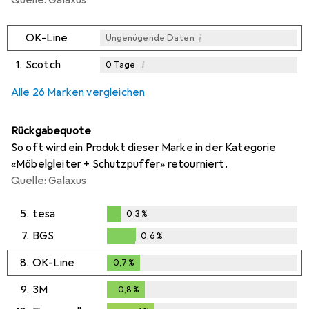
i
OK-Line
Ungenügende Daten
1.
Scotch
i
0
Tage
i
i
i
Ungenügende Daten
Ungenügende Daten
Ungenügende Daten
Alle 26 Marken vergleichen
Rückgabequote
So oft wird ein Produkt dieser Marke in der Kategorie
«Möbelgleiter + Schutzpuffer» retourniert.
Quelle: Galaxus
5.
tesa
0,3
%
0,3
%
7.
BGS
0,6
%
0,6
%
8.
OK-Line
0,7
%
0,7
%
9.
3M
0,8
%
0,8
%