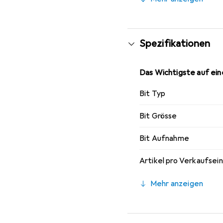
Verwendung von Chrom-
sondern auch für eine 
eine zuverlässige Lösun
somit eine wertvolle E
Spezifikationen
Das Wichtigste auf eine
Bit Typ
Bit Grösse
Bit Aufnahme
Artikel pro Verkaufsei
Mehr anzeigen