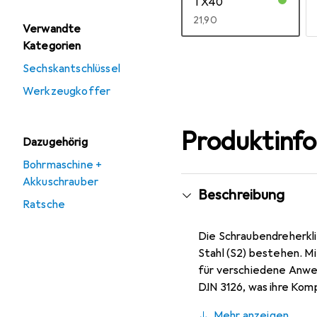
TX40
EUR
21,90
Verwandte
Kategorien
Mehr anzeigen
Sechskantschlüssel
Werkzeugkoffer
Produktinf
Dazugehörig
Bohrmaschine +
Akkuschrauber
Beschreibung
Ratsche
Die Schraubendreherkl
Stahl (S2) bestehen. M
für verschiedene Anwen
DIN 3126, was ihre Kom
Klingen beträgt 25 Mill
Mehr anzeigen