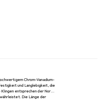
s hochwertigem Chrom-Vanadium-
estigkeit und Langlebigkeit, die
e Klingen entsprechen der Norm
währleistet. Die Länge der
änglichen Bereichen macht. Die