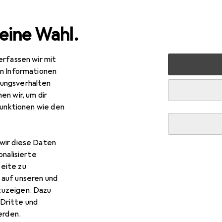
eine Wahl.
erfassen wir mit
erkzeug + Werkstatt
Elektrowerkzeug
Schrauben + B
en Informationen
ungsverhalten
en wir, um dir
funktionen wie den
wir diese Daten
onalisierte
eite zu
 auf unseren und
zuzeigen. Dazu
Dritte und
rden.