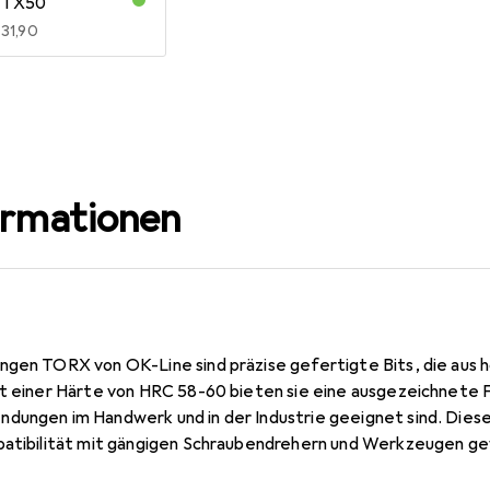
TX50
EUR
31,90
ormationen
ingen TORX von OK-Line sind präzise gefertigte Bits, die au
it einer Härte von HRC 58-60 bieten sie eine ausgezeichnete F
dungen im Handwerk und in der Industrie geeignet sind. Dies
patibilität mit gängigen Schraubendrehern und Werkzeugen ge
imeter, was sie ideal für den Einsatz in engen oder schwer zug