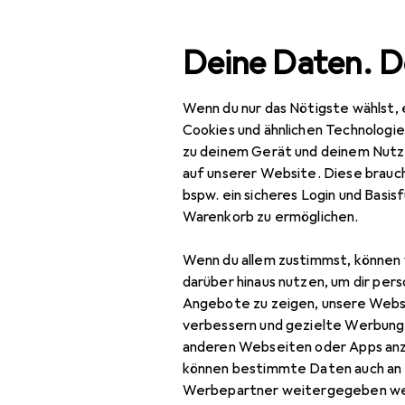
Suche
Deine Daten. D
Wenn du nur das Nötigste wählst, 
Navigation nach Kategorien
Gesamtsortiment
Baumarkt + Garten
W
Gesamtsortiment
Cookies und ähnlichen Technologi
zu deinem Gerät und deinem Nutz
Baumarkt + Garten
auf unserer Website. Diese brauch
bspw. ein sicheres Login und Basis
Werkzeug +
Warenkorb zu ermöglichen.
Werkstatt
Wenn du allem zustimmst, können 
Elektrowerkzeug
darüber hinaus nutzen, um dir pers
Schrauben + Bohren
Angebote zu zeigen, unsere Webs
verbessern und gezielte Werbung
Abbruchhammer +
anderen Webseiten oder Apps an
Meisselhammer
können bestimmte Daten auch an 
Werbepartner weitergegeben we
Bits