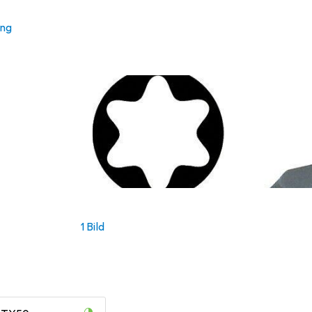
ung
1 Bild