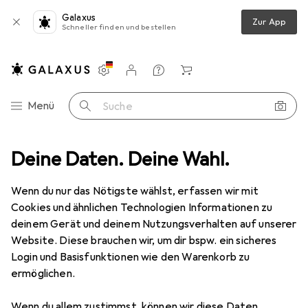
Galaxus
Zur App
Schneller finden und bestellen
Einstellungen
Kundenkonto
Vergleichslisten
Merklisten
Warenkorb
Navigation nach Kategorien
Menü
Suche
waren
Deine Daten. Deine Wahl.
Möbelbeschlag
Möbelgriff
Omp Porro Möbelknöpfe
Wenn du nur das Nötigste wählst, erfassen wir mit
Cookies und ähnlichen Technologien Informationen zu
1 Bild
deinem Gerät und deinem Nutzungsverhalten auf unserer
EUR
24,90
Website. Diese brauchen wir, um dir bspw. ein sicheres
Omp Porro
Möbelknöpfe
Login und Basisfunktionen wie den Warenkorb zu
ermöglichen.
Preis in EUR inkl. MwSt.
Wenn du allem zustimmst, können wir diese Daten