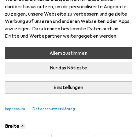
darüber hinaus nutzen, um dir personalisierte Angebote
Marke
Bewertungen
zu zeigen, unsere Webseite zu verbessern und gezielte
Mehr von Omp Porro
Werbung auf unseren und anderen Webseiten oder Apps
anzuzeigen. Dazu können bestimmte Daten auch an
Dritte und Werbepartner weitergegeben werden.
Zwischen Sa, 15.8. und Di, 18.8. geliefert
Mehr als 10 Stück an Lager beim Lieferanten
Allem zustimmen
Lieferort angeben für genaue Lieferzeit
Nur das Nötigste
In den Warenkorb
Einstellungen
Vergleichen
Merken
i
Kostenloser Versand ab 30,–
Impressum
Datenschutzerklärung
Breite
4