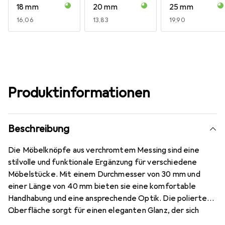
18 mm
20 mm
25 mm
EUR
16,06
EUR
13,83
EUR
19,90
Produktinformationen
Beschreibung
Die Möbelknöpfe aus verchromtem Messing sind eine
stilvolle und funktionale Ergänzung für verschiedene
Möbelstücke. Mit einem Durchmesser von 30 mm und
einer Länge von 40 mm bieten sie eine komfortable
Handhabung und eine ansprechende Optik. Die polierte
Oberfläche sorgt für einen eleganten Glanz, der sich
harmonisch in unterschiedliche Einrichtungsstile einfügt.