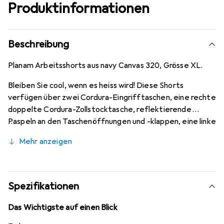
Produktinformationen
Beschreibung
Planam Arbeitsshorts aus navy Canvas 320, Grösse XL.
Bleiben Sie cool, wenn es heiss wird! Diese Shorts
verfügen über zwei Cordura-Eingrifftaschen, eine rechte
doppelte Cordura-Zollstocktasche, reflektierende
Paspeln an den Taschenöffnungen und -klappen, eine linke
Oberschenkeltasche mit Klappe und Druckknöpfen sowie
Mehr anzeigen
eine aufgesetzte Tasche für Ihr Handy. Sie haben
ausserdem einen elastischen Bund, eine verstärkte
Hüfttasche am rechten Bein, einen runden Bund mit
sieben Gürtelschlaufen und einem Jeansknopf sowie
Spezifikationen
einen Reissverschluss.
Das Wichtigste auf einen Blick