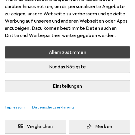
darüber hinaus nutzen, um dir personalisierte Angebote
XL
zu zeigen, unsere Webseite zu verbessern und gezielte
Preis in EUR inkl. MwSt.
Werbung auf unseren und anderen Webseiten oder Apps
anzuzeigen. Dazu können bestimmte Daten auch an
Bewertungen
Dritte und Werbepartner weitergegeben werden.
Allem zustimmen
Zwischen Do, 20.8. und Do, 27.8. geliefert
Nur das Nötigste
Nur 2 Stück an Lager beim Lieferanten
Benachrichtigen, wenn schneller verfügbar
Einstellungen
Lieferort angeben für genaue Lieferzeit
Impressum
Datenschutzerklärung
In den Warenkorb
Vergleichen
Merken