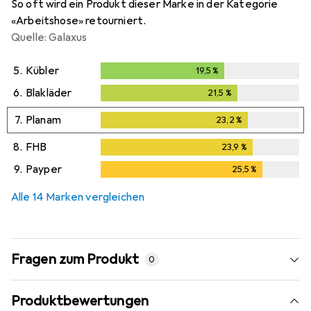
So oft wird ein Produkt dieser Marke in der Kategorie
«Arbeitshose» retourniert.
Quelle: Galaxus
5.
Kübler
19,5
%
19,5
%
6.
Blakläder
21,5
%
21,5
%
7.
Planam
23,2
%
23,2
%
8.
FHB
23,9
%
23,9
%
9.
Payper
25,5
%
25,5
%
Alle 14 Marken vergleichen
Fragen zum Produkt
0
Produktbewertungen