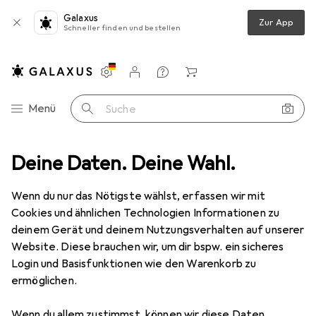
Galaxus
Zur App
Schneller finden und bestellen
Einstellungen
Kundenkonto
Vergleichslisten
Merklisten
Warenkorb
Navigation nach Kategorien
Menü
Suche
heit
Deine Daten. Deine Wahl.
Arbeitsbekleidung
Arbeitshose
Planam Arbeitsshorts
Wenn du nur das Nötigste wählst, erfassen wir mit
Cookies und ähnlichen Technologien Informationen zu
13 Bilder
deinem Gerät und deinem Nutzungsverhalten auf unserer
Website. Diese brauchen wir, um dir bspw. ein sicheres
−7%
Login und Basisfunktionen wie den Warenkorb zu
ermöglichen.
EUR
37,76
statt
EUR
40,80
Planam
Arbeitsshorts
Wenn du allem zustimmst, können wir diese Daten