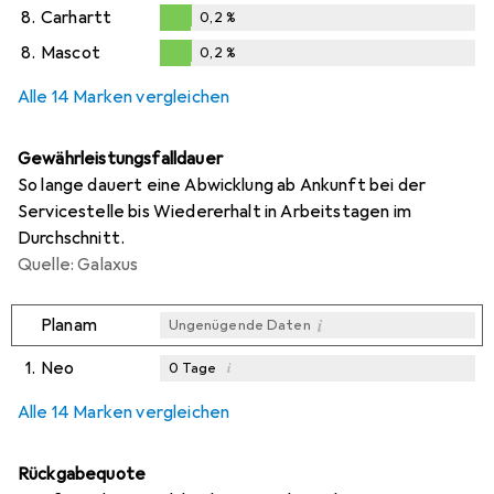
8.
Carhartt
0,2
%
0,2
%
8.
Mascot
0,2
%
0,2
%
Alle 14 Marken vergleichen
Gewährleistungsfalldauer
So lange dauert eine Abwicklung ab Ankunft bei der
Servicestelle bis Wiedererhalt in Arbeitstagen im
Durchschnitt.
Quelle: Galaxus
i
Planam
Ungenügende Daten
1.
Neo
i
0
Tage
i
i
i
Ungenügende Daten
Ungenügende Daten
Ungenügende Daten
Alle 14 Marken vergleichen
Rückgabequote