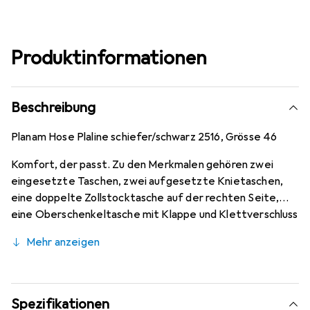
Produktinformationen
Beschreibung
Planam Hose Plaline schiefer/schwarz 2516, Grösse 46
Komfort, der passt. Zu den Merkmalen gehören zwei
eingesetzte Taschen, zwei aufgesetzte Knietaschen,
eine doppelte Zollstocktasche auf der rechten Seite,
eine Oberschenkeltasche mit Klappe und Klettverschluss
auf der linken Seite sowie eine Handytasche auf der
Mehr anzeigen
linken Seite. Die Hose verfügt ausserdem über einen
elastischen Bund, zwei Hüfttaschen mit Klappen und
Klettverschluss, einen Reissverschluss und
reflektierende Paspeln für mehr Sicherheit.
Spezifikationen