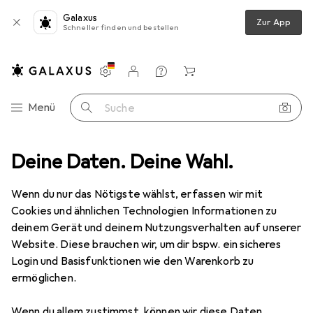
Galaxus
Zur App
Schneller finden und bestellen
Einstellungen
Kundenkonto
Vergleichslisten
Merklisten
Warenkorb
Navigation nach Kategorien
Menü
Suche
cherheit
Deine Daten. Deine Wahl.
Arbeitsbekleidung
Arbeitshose
Planam Bundhose
Wenn du nur das Nötigste wählst, erfassen wir mit
Cookies und ähnlichen Technologien Informationen zu
12 Bilder
deinem Gerät und deinem Nutzungsverhalten auf unserer
Website. Diese brauchen wir, um dir bspw. ein sicheres
EUR
46,93
Login und Basisfunktionen wie den Warenkorb zu
Planam
Bundhose
ermöglichen.
46
Wenn du allem zustimmst, können wir diese Daten