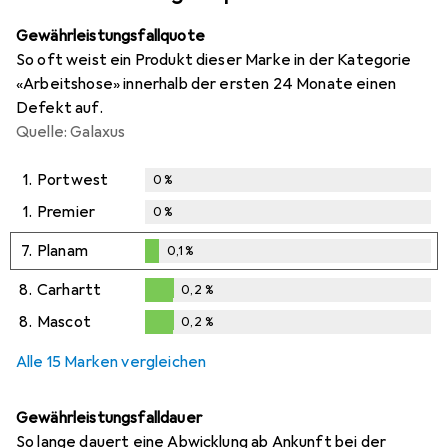
Gewährleistungsfallquote
So oft weist ein Produkt dieser Marke in der Kategorie
«Arbeitshose» innerhalb der ersten 24 Monate einen
Defekt auf.
Quelle: Galaxus
1.
Portwest
0
%
1.
Premier
0
%
7.
Planam
0,1
%
0,1
%
8.
Carhartt
0,2
%
0,2
%
8.
Mascot
0,2
%
0,2
%
Alle 15 Marken vergleichen
Gewährleistungsfalldauer
So lange dauert eine Abwicklung ab Ankunft bei der