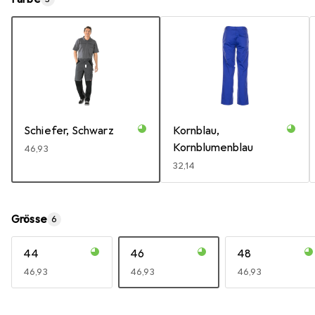
Schiefer, Schwarz
Kornblau,
Kornblumenblau
EUR
46,93
EUR
32,14
Grösse
6
44
46
48
EUR
46,93
EUR
46,93
EUR
46,93