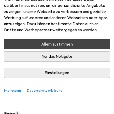
Preis in EUR inkl. MwSt.
darüber hinaus nutzen, um dir personalisierte Angebote
zu zeigen, unsere Webseite zu verbessern und gezielte
Bewertungen
Werbung auf unseren und anderen Webseiten oder Apps
5
anzuzeigen. Dazu können bestimmte Daten auch an
Dritte und Werbepartner weitergegeben werden.
Zwischen Do, 13.8. und Fr, 14.8. geliefert
Allem zustimmen
Nur 2 Stück an Lager beim Lieferanten
Lieferort angeben für genaue Lieferzeit
Nur das Nötigste
In den Warenkorb
Einstellungen
Vergleichen
Merken
Impressum
Datenschutzerklärung
kostenloser Versand
Farbe
3