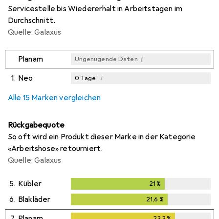
Servicestelle bis Wiedererhalt in Arbeitstagen im
Durchschnitt.
Quelle: Galaxus
i
Planam
Ungenügende Daten
1.
Neo
i
0
Tage
i
i
i
Ungenügende Daten
Ungenügende Daten
Ungenügende Daten
Alle 15 Marken vergleichen
Rückgabequote
So oft wird ein Produkt dieser Marke in der Kategorie
«Arbeitshose» retourniert.
Quelle: Galaxus
5.
Kübler
21
%
21
%
6.
Blakläder
21,6
%
21,6
%
7.
Planam
23,3
%
23,3
%