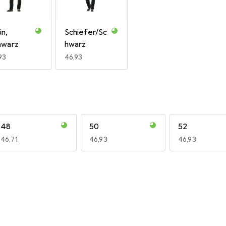
ün,
Schiefer/Sc
hwarz
hwarz
R
93
EUR
46,93
48
50
52
EUR
46,71
EUR
46,93
EUR
46,93