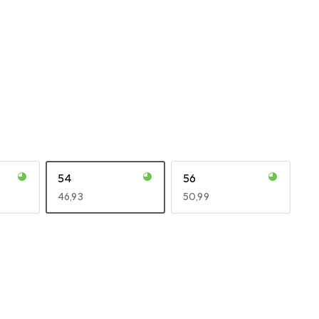
54
56
EUR
46,93
EUR
50,99