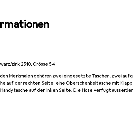
ormationen
hwarz/zink 2510, Grösse 54
u den Merkmalen gehören zwei eingesetzte Taschen, zwei auf
he auf der rechten Seite, eine Oberschenkeltasche mit Klapp
e Handytasche auf der linken Seite. Die Hose verfügt ausserde
lappen und Klettverschluss, einen Reissverschluss und reflek