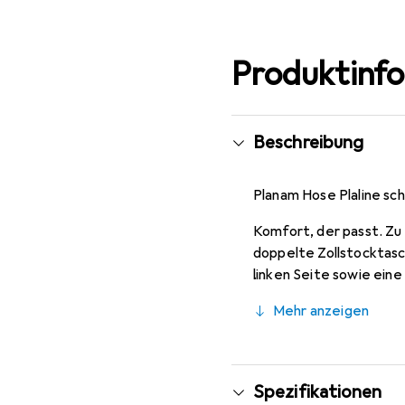
Produktinf
Beschreibung
Planam Hose Plaline sc
Komfort, der passt. Z
doppelte Zollstocktasc
linken Seite sowie ein
zwei Hüfttaschen mit K
Mehr anzeigen
Sicherheit.
Spezifikationen