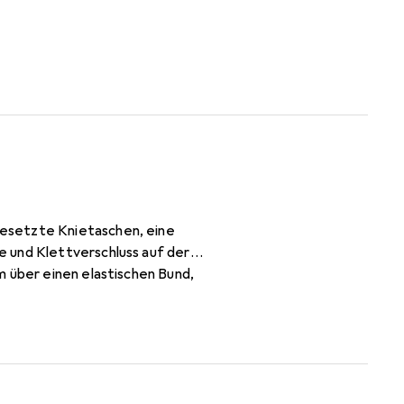
gesetzte Knietaschen, eine
e und Klettverschluss auf der
m über einen elastischen Bund,
tierende Paspeln für mehr