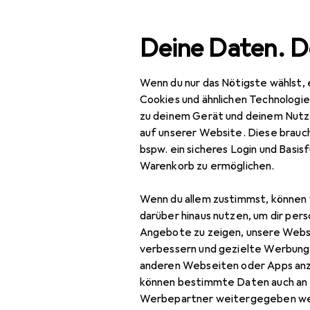
Suche
Deine Daten. D
Wenn du nur das Nötigste wählst, 
Navigation nach Kategorien
Gesamtsortiment
Bauma
Gesamtsortiment
Cookies und ähnlichen Technologi
zu deinem Gerät und deinem Nutz
Baumarkt + Garten
auf unserer Website. Diese brauch
bspw. ein sicheres Login und Basis
Gartenbau + Technik
Warenkorb zu ermöglichen.
Arbeitssicherheit
Wenn du allem zustimmst, können 
Arbeitsbekleidung
darüber hinaus nutzen, um dir pers
Angebote zu zeigen, unsere Webs
Arbeitshose
verbessern und gezielte Werbung
anderen Webseiten oder Apps an
Arbeitsjacke
können bestimmte Daten auch an 
Arbeitsoberteil
Werbepartner weitergegeben we