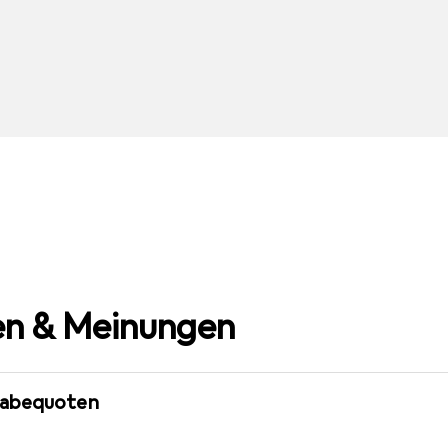
n & Meinungen
gabequoten