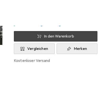
Zwischen Fr, 14.8. und Sa, 15.8. geliefert
6 Stück an Lager beim Lieferanten
Lieferort angeben für genaue Lieferzeit
In den Warenkorb
Vergleichen
Merken
kostenloser Versand