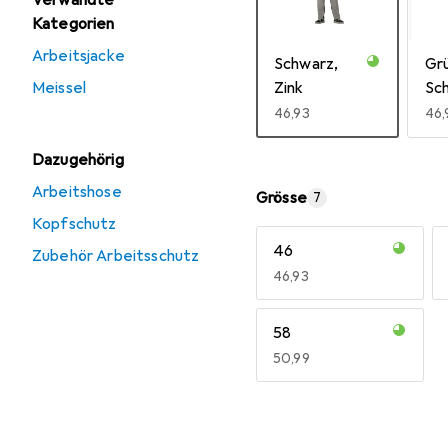
Verwandte
Kategorien
Arbeitsjacke
Schwarz,
Gr
Meissel
Zink
Sc
EUR
46,93
EU
46,
Dazugehörig
Mehr anzeigen
Arbeitshose
Grösse
7
Kopfschutz
46
Zubehör Arbeitsschutz
EUR
46,93
58
EUR
50,99
Mehr anzeigen