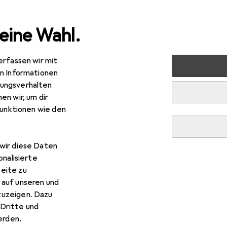
eine Wahl.
erfassen wir mit
rkt + Garten
Gartenbau + Technik
Arbeitssicherheit
en Informationen
ungsverhalten
en wir, um dir
funktionen wie den
wir diese Daten
onalisierte
eite zu
 auf unseren und
zuzeigen. Dazu
Dritte und
rden.