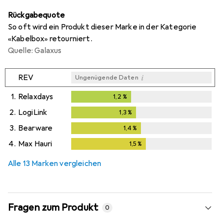
Rückgabequote
So oft wird ein Produkt dieser Marke in der Kategorie
«Kabelbox» retourniert.
Quelle: Galaxus
i
REV
Ungenügende Daten
1.
Relaxdays
1,2
%
1,2
%
2.
LogiLink
1,3
%
1,3
%
3.
Bearware
1,4
%
1,4
%
4.
Max Hauri
1,5
%
1,5
%
Alle 13 Marken vergleichen
Fragen zum Produkt
0