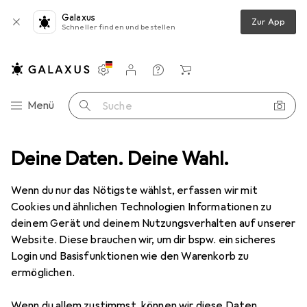
Galaxus
Zur App
Schneller finden und bestellen
Einstellungen
Kundenkonto
Vergleichslisten
Merklisten
Warenkorb
Navigation nach Kategorien
Menü
Suche
ktrobedarf
Deine Daten. Deine Wahl.
Stromverteilung
Kabelbox
REV Sicherheitsbox
Wenn du nur das Nötigste wählst, erfassen wir mit
Cookies und ähnlichen Technologien Informationen zu
6 Bilder
deinem Gerät und deinem Nutzungsverhalten auf unserer
Website. Diese brauchen wir, um dir bspw. ein sicheres
MENGENRABATT
Login und Basisfunktionen wie den Warenkorb zu
ermöglichen.
EUR
10,12
Spare
EUR
1,92
REV
Sicherheitsbox
Wenn du allem zustimmst, können wir diese Daten