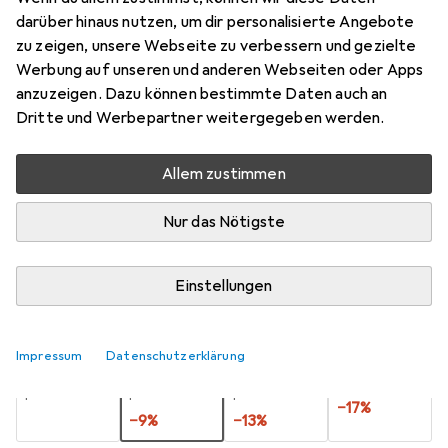
darüber hinaus nutzen, um dir personalisierte Angebote
Preis in EUR inkl. MwSt.
zu zeigen, unsere Webseite zu verbessern und gezielte
Werbung auf unseren und anderen Webseiten oder Apps
Schneller lieferbar
anzuzeigen. Dazu können bestimmte Daten auch an
Angebot für
EUR
23,40
Dritte und Werbepartner weitergegeben werden.
Marke
Bewertungen
Allem zustimmen
Mehr von REV
1
Nur das Nötigste
Zwischen Do, 13.8. und Sa, 15.8. geliefert
Nur 4 Stück an Lager beim Lieferanten
Einstellungen
Lieferort angeben für genaue Lieferzeit
Impressum
Datenschutzerklärung
1 Stück
2 Stück
3 Stück
4 Stück
EUR
11,08
EUR
10,12
EUR
9,67
EUR
9,18
pro Stück
pro Stück
pro Stück
pro Stück
−
17
%
−
9
%
−
13
%