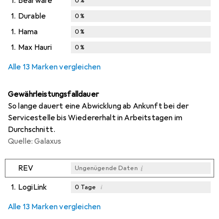
1.
Bearware
0
%
1.
Durable
0
%
1.
Hama
0
%
1.
Max Hauri
0
%
Alle 13 Marken vergleichen
Gewährleistungsfalldauer
So lange dauert eine Abwicklung ab Ankunft bei der
Servicestelle bis Wiedererhalt in Arbeitstagen im
Durchschnitt.
Quelle: Galaxus
i
REV
Ungenügende Daten
1.
LogiLink
i
0
Tage
i
i
i
Ungenügende Daten
Ungenügende Daten
Ungenügende Daten
Alle 13 Marken vergleichen