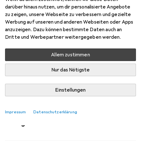
Mehr von RS PRO
darüber hinaus nutzen, um dir personalisierte Angebote
zu zeigen, unsere Webseite zu verbessern und gezielte
Werbung auf unseren und anderen Webseiten oder Apps
Aktuell nicht lieferbar
anzuzeigen. Dazu können bestimmte Daten auch an
Benachrichtigen, wenn lieferbar
Dritte und Werbepartner weitergegeben werden.
Allem zustimmen
Vergleichen
Merken
Nur das Nötigste
i
Kostenloser Versand ab 30,–
Einstellungen
Impressum
Datenschutzerklärung
Ähnliche Produkte mit besserer
Verfügbarkeit