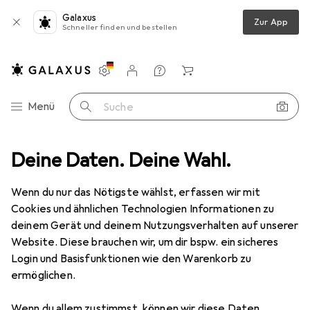
Galaxus
Zur App
Schneller finden und bestellen
Einstellungen
Kundenkonto
Vergleichslisten
Merklisten
Warenkorb
Navigation nach Kategorien
Menü
Suche
en + Bohren
Deine Daten. Deine Wahl.
Bohrereinsatz
RS PRO HSS TiN Spiralbohrer 6,9mm
Wenn du nur das Nötigste wählst, erfassen wir mit
Cookies und ähnlichen Technologien Informationen zu
1 Bild
deinem Gerät und deinem Nutzungsverhalten auf unserer
RS PRO
HSS TiN Spiralbohrer 6,9mm
Website. Diese brauchen wir, um dir bspw. ein sicheres
Login und Basisfunktionen wie den Warenkorb zu
6,9 mm
ermöglichen.
Marke
Bewertungen
Wenn du allem zustimmst, können wir diese Daten