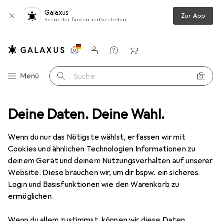
Galaxus
Zur App
Schneller finden und bestellen
Einstellungen
Kundenkonto
Vergleichslisten
Merklisten
Warenkorb
Navigation nach Kategorien
Menü
Suche
kzeuge
Deine Daten. Deine Wahl.
Steckschlüssel + Stecknuss
RS PRO Steckschlüsselsatz
Wenn du nur das Nötigste wählst, erfassen wir mit
Cookies und ähnlichen Technologien Informationen zu
4 Bilder
deinem Gerät und deinem Nutzungsverhalten auf unserer
Website. Diese brauchen wir, um dir bspw. ein sicheres
EUR
32,90
Login und Basisfunktionen wie den Warenkorb zu
RS PRO
Steckschlüsselsatz
ermöglichen.
10 mm, 11 mm, 12 mm, 13 mm, 6 mm, 7 mm, 8 mm, 9 mm
Wenn du allem zustimmst, können wir diese Daten