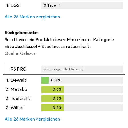
1.
BGS
i
0
Tage
i
i
i
Ungenügende Daten
Ungenügende Daten
Ungenügende Daten
Alle 26 Marken vergleichen
Rückgabequote
So oft wird ein Produkt dieser Marke in der Kategorie
«Steckschlüssel + Stecknuss» retourniert.
Quelle: Galaxus
i
RS PRO
Ungenügende Daten
1.
DeWalt
0,2
%
0,2
%
2.
Metabo
0,6
%
0,6
%
2.
Toolcraft
0,6
%
0,6
%
2.
Wiltec
0,6
%
0,6
%
Alle 26 Marken vergleichen