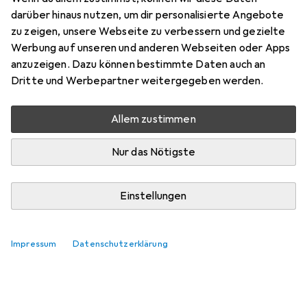
Preis in EUR inkl. MwSt.
darüber hinaus nutzen, um dir personalisierte Angebote
zu zeigen, unsere Webseite zu verbessern und gezielte
Marke
Bewertungen
Werbung auf unseren und anderen Webseiten oder Apps
Mehr von RS PRO
anzuzeigen. Dazu können bestimmte Daten auch an
Dritte und Werbepartner weitergegeben werden.
Zwischen Fr, 14.8. und Di, 18.8. geliefert
Allem zustimmen
Mehr als 10 Stück an Lager beim Lieferanten
Lieferort angeben für genaue Lieferzeit
Nur das Nötigste
In den Warenkorb
Einstellungen
Vergleichen
Merken
Impressum
Datenschutzerklärung
kostenloser Versand