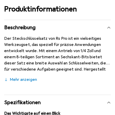
Produktinformationen
Beschreibung
Der Steckschlüsselsatz von Rs Pro ist ein vielseitiges
Werkzeugset, das speziell für präzise Anwendungen
entwickelt wurde. Mit einem Antrieb von 1/4 Zoll und
einem 8-teiligen Sortiment an Sechskant-Bits bietet
dieser Satz eine breite Auswahl an Schlüsselweiten, die
für verschiedene Aufgaben geeignet sind. Hergestellt
aus hochwertigem CrV-Stahl, gewährleistet der Satz
Mehr anzeigen
Langlebigkeit und Widerstandsfähigkeit, während die
eloxierte Oberfläche zusätzlichen Schutz bietet und die
Lebensdauer der Werkzeuge verlängert. Dieser
Steckschlüsselsatz ist ideal für Fachleute und
Spezifikationen
Hobbyhandwerker, die Wert auf Qualität und
Funktionalität legen. Die kompakte Bauweise ermöglicht
Das Wichtigste auf einen Blick