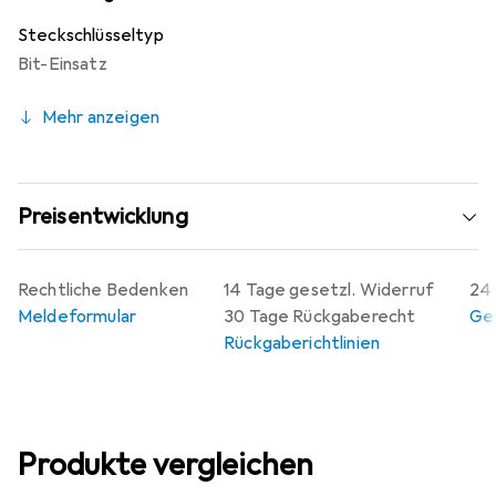
eine einfache Handhabung und Aufbewahrung, sodass die
Steckschlüsseltyp
Werkzeuge stets griffbereit sind.
Bit-Einsatz
Mehr anzeigen
Preisentwicklung
Rechtliche Bedenken
14 Tage gesetzl. Widerruf
24 
Meldeformular
30 Tage Rückgaberecht
Gew
Rückgaberichtlinien
Produkte vergleichen