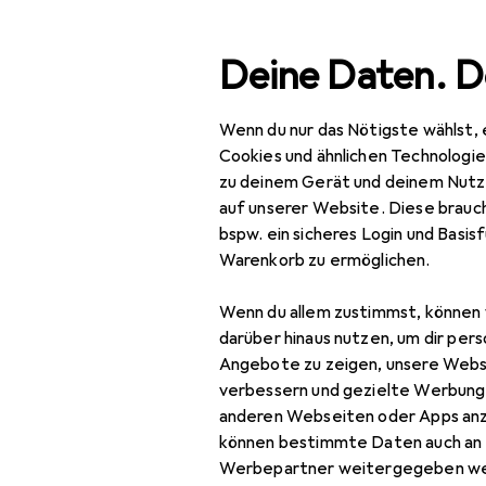
Suche
Deine Daten. D
Wenn du nur das Nötigste wählst, 
Navigation nach Kategorien
Gesamtsortiment
Baumarkt + Garte
Gesamtsortiment
Cookies und ähnlichen Technologi
zu deinem Gerät und deinem Nutz
Baumarkt + Garten
auf unserer Website. Diese brauch
bspw. ein sicheres Login und Basis
Bauen + Renovieren
Warenkorb zu ermöglichen.
Eisenwaren
Wenn du allem zustimmst, können 
Möbelbeschlag
darüber hinaus nutzen, um dir pers
Angebote zu zeigen, unsere Webs
Möbelausstattung
verbessern und gezielte Werbung
anderen Webseiten oder Apps an
Möbelgleiter +
können bestimmte Daten auch an 
Schutzpuffer
Werbepartner weitergegeben we