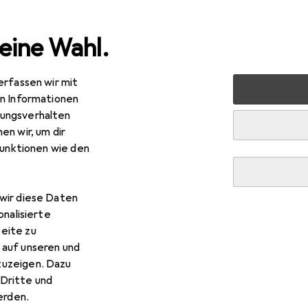
eine Wahl.
erfassen wir mit
n
Bauen + Renovieren
Eisenwaren
Möbelbeschlag
en Informationen
ungsverhalten
en wir, um dir
funktionen wie den
wir diese Daten
onalisierte
eite zu
 auf unseren und
zuzeigen. Dazu
Dritte und
rden.