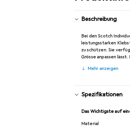
Beschreibung
Bei den Scotch Individu
leistungsstarken Klebs
zu schützen. Sie verfü
Grösse anpassen lässt. 
Fliesen- Vinyl- und Lam
Mehr anzeigen
das ästhetische Erschei
Pads Schrammen und Kra
Kratzern und Schrammen
dämpfen ausserdem Ger
Spezifikationen
über einen leistungsst
gestanzten Ringe lässt
Das Wichtigste auf eine
Passform gewährleistet
Auch ein Zuschneiden v
Material
sind in neutralem Beige