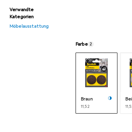
Verwandte
Kategorien
Möbelausstattung
Farbe
2
Braun
Be
EUR
11,52
EU
11,
Mehr anzeigen