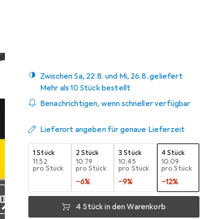
Marke
Bewertungen
Mehr von Scotch
6
Zwischen Sa, 22.8. und Mi, 26.8. geliefert
Mehr als 10 Stück bestellt
Benachrichtigen, wenn schneller verfügbar
Lieferort angeben für genaue Lieferzeit
1 Stück
2 Stück
3 Stück
4 Stück
EUR
11,52
EUR
10,79
EUR
10,45
EUR
10,09
pro Stück
pro Stück
pro Stück
pro Stück
−
6
%
−
9
%
−
12
%
4 Stück in den Warenkorb