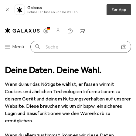
Galaxus
Zur App
Schneller finden und bestellen
Einstellungen
Kundenkonto
Vergleichslisten
Merklisten
Warenkorb
Navigation nach Kategorien
Menü
Suche
chlüssel
Deine Daten. Deine Wahl.
Teng Tools 1/2 Zoll Vierkant Ratschengriff, Länge 46 mm
Wenn du nur das Nötigste wählst, erfassen wir mit
Cookies und ähnlichen Technologien Informationen zu
2 Bilder
deinem Gerät und deinem Nutzungsverhalten auf unserer
Website. Diese brauchen wir, um dir bspw. ein sicheres
EUR
63,10
Login und Basisfunktionen wie den Warenkorb zu
Teng Tools
1/2 Zoll Vierkant
ermöglichen.
Ratschengriff, Länge 46 mm
Wenn du allem zustimmst, können wir diese Daten