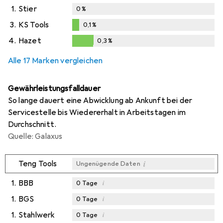
1.
Stier
0
%
3.
KS Tools
0,1
%
0,1
%
4.
Hazet
0,3
%
0,3
%
Alle 17 Marken vergleichen
Gewährleistungsfalldauer
So lange dauert eine Abwicklung ab Ankunft bei der
Servicestelle bis Wiedererhalt in Arbeitstagen im
Durchschnitt.
Quelle: Galaxus
i
Teng Tools
Ungenügende Daten
1.
BBB
i
0
Tage
1.
BGS
i
0
Tage
1.
Stahlwerk
i
0
Tage