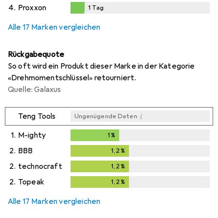
4.
Proxxon
1
Tag
1
Tag
Alle 17 Marken vergleichen
Rückgabequote
So oft wird ein Produkt dieser Marke in der Kategorie
«Drehmomentschlüssel» retourniert.
Quelle: Galaxus
i
Teng Tools
Ungenügende Daten
1.
M-ighty
1
%
1
%
2.
BBB
1,2
%
1,2
%
2.
technocraft
1,2
%
1,2
%
2.
Topeak
1,2
%
1,2
%
Alle 17 Marken vergleichen