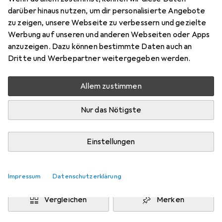
1/2"
darüber hinaus nutzen, um dir personalisierte Angebote
Preis in EUR inkl. MwSt.
zu zeigen, unsere Webseite zu verbessern und gezielte
Werbung auf unseren und anderen Webseiten oder Apps
Marke
Bewertungen
anzuzeigen. Dazu können bestimmte Daten auch an
Mehr von Teng Tools
Dritte und Werbepartner weitergegeben werden.
Allem zustimmen
Zwischen Di, 25.8. und Do, 27.8. geliefert
Mehr als 10 Stück bestellt
Nur das Nötigste
Benachrichtigen, wenn schneller verfügbar
Einstellungen
Lieferort angeben für genaue Lieferzeit
In den Warenkorb
Impressum
Datenschutzerklärung
Vergleichen
Merken