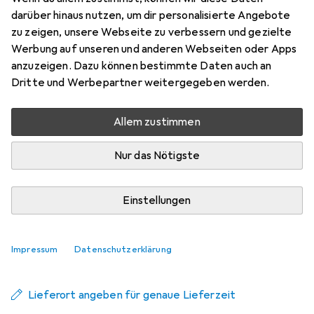
Ratschengriff, Länge 32 mm
darüber hinaus nutzen, um dir personalisierte Angebote
zu zeigen, unsere Webseite zu verbessern und gezielte
3/8"
Werbung auf unseren und anderen Webseiten oder Apps
Preis in EUR inkl. MwSt.
anzuzeigen. Dazu können bestimmte Daten auch an
Dritte und Werbepartner weitergegeben werden.
Schneller lieferbar
Angebot für
EUR
56,43
Allem zustimmen
Marke
Bewertungen
Nur das Nötigste
Mehr von Teng Tools
Einstellungen
Zwischen Mi, 26.8. und Fr, 28.8. geliefert
Mehr als 10 Stück bestellt
Impressum
Datenschutzerklärung
Benachrichtigen, wenn schneller verfügbar
Lieferort angeben für genaue Lieferzeit