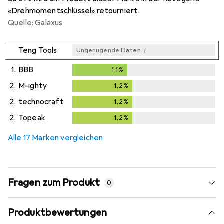
«Drehmomentschlüssel» retourniert.
Quelle: Galaxus
i
Teng Tools
Ungenügende Daten
1.
BBB
1,1
%
1,1
%
2.
M-ighty
1,2
%
1,2
%
2.
technocraft
1,2
%
1,2
%
2.
Topeak
1,2
%
1,2
%
Alle 17 Marken vergleichen
Fragen zum Produkt
0
Produktbewertungen