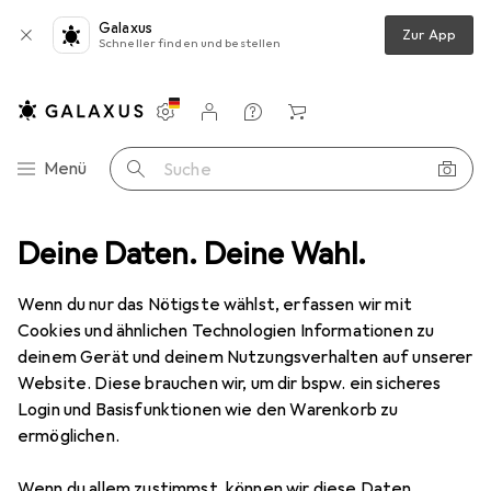
Galaxus
Zur App
Schneller finden und bestellen
Einstellungen
Kundenkonto
Vergleichslisten
Merklisten
Warenkorb
Navigation nach Kategorien
Menü
Suche
chlüssel
Deine Daten. Deine Wahl.
Teng Tools 3/8 mm Vierkant Ratschengriff, Länge 32 mm
Wenn du nur das Nötigste wählst, erfassen wir mit
Cookies und ähnlichen Technologien Informationen zu
4 Bilder
deinem Gerät und deinem Nutzungsverhalten auf unserer
Website. Diese brauchen wir, um dir bspw. ein sicheres
−8%
Login und Basisfunktionen wie den Warenkorb zu
ermöglichen.
EUR
46,88
statt
EUR
51,18
Teng Tools
3/8 mm Vierkant
Wenn du allem zustimmst, können wir diese Daten