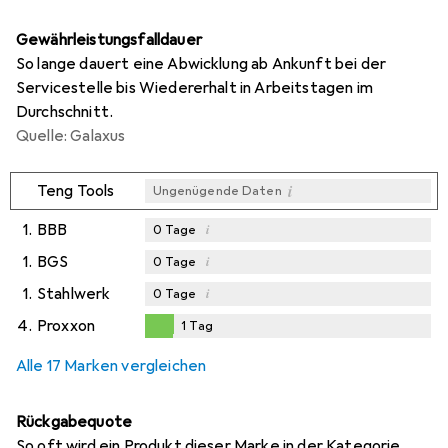
Gewährleistungsfalldauer
So lange dauert eine Abwicklung ab Ankunft bei der
Servicestelle bis Wiedererhalt in Arbeitstagen im
Durchschnitt.
Quelle: Galaxus
i
Teng Tools
Ungenügende Daten
1.
BBB
i
0
Tage
1.
BGS
i
0
Tage
1.
Stahlwerk
i
0
Tage
4.
Proxxon
1
Tag
1
Tag
Alle 17 Marken vergleichen
Rückgabequote
So oft wird ein Produkt dieser Marke in der Kategorie