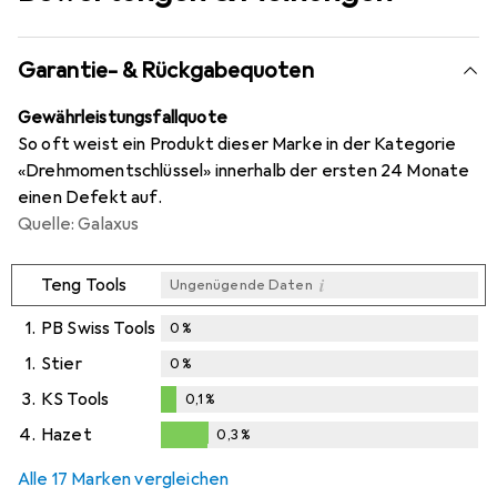
Garantie- & Rückgabequoten
Gewährleistungsfallquote
So oft weist ein Produkt dieser Marke in der Kategorie
«Drehmomentschlüssel» innerhalb der ersten 24 Monate
einen Defekt auf.
Quelle: Galaxus
i
Teng Tools
Ungenügende Daten
1.
PB Swiss Tools
0
%
1.
Stier
0
%
3.
KS Tools
0,1
%
0,1
%
4.
Hazet
0,3
%
0,3
%
Alle 17 Marken vergleichen