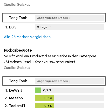
Quelle: Galaxus
i
Teng Tools
Ungenügende Daten
1.
BGS
i
0
Tage
i
i
i
Ungenügende Daten
Ungenügende Daten
Ungenügende Daten
Alle 26 Marken vergleichen
Rückgabequote
So oft wird ein Produkt dieser Marke in der Kategorie
«Steckschlüssel + Stecknuss» retourniert.
Quelle: Galaxus
i
Teng Tools
Ungenügende Daten
1.
DeWalt
0,2
%
0,2
%
2.
Metabo
0,6
%
0,6
%
2.
Toolcraft
0,6
%
0,6
%