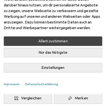
16 mm
darüber hinaus nutzen, um dir personalisierte Angebote
Preis in EUR inkl. MwSt.
zu zeigen, unsere Webseite zu verbessern und gezielte
Werbung auf unseren und anderen Webseiten oder Apps
Marke
Bewertungen
anzuzeigen. Dazu können bestimmte Daten auch an
Mehr von Teng Tools
Dritte und Werbepartner weitergegeben werden.
Allem zustimmen
Zwischen Do, 13.8. und Mo, 17.8. geliefert
Mehr als 10 Stück an Lager beim Drittanbieter
Nur das Nötigste
Lieferort angeben für genaue Lieferzeit
i
Angebot von
Einstellungen
StockNet Connect
FR
Impressum
Datenschutzerklärung
In den Warenkorb
Vergleichen
Merken