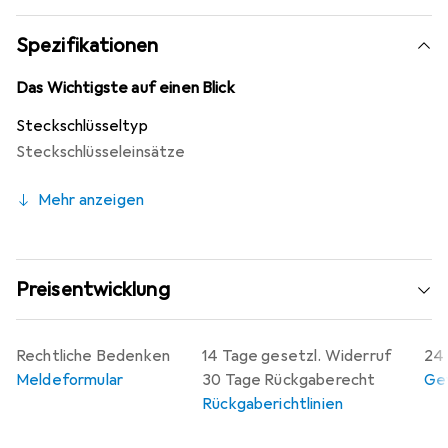
Metallmaterial Langlebigkeit und Zuverlässigkeit
gewährleistet. Mit einem Gewicht von 150 Gramm ist der
Spezifikationen
Einsatz leicht und dennoch stabil genug, um auch
anspruchsvollen Aufgaben gerecht zu werden. Ideal für
Das Wichtigste auf einen Blick
Reparaturen und Wartungsarbeiten, ist dieser
Steckschlüsseltyp
Steckschlüsseleinsatz eine wertvolle Ergänzung für jede
Steckschlüsseleinsätze
Werkzeugkiste.
Mehr anzeigen
Preisentwicklung
Rechtliche Bedenken
14 Tage gesetzl. Widerruf
24 
Meldeformular
30 Tage Rückgaberecht
Gew
Rückgaberichtlinien