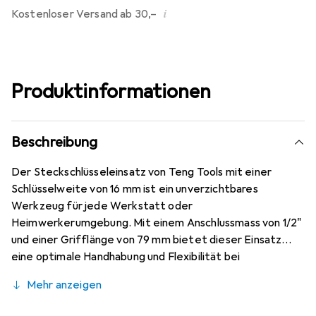
i
Kostenloser Versand ab 30,–
Produktinformationen
Beschreibung
Der Steckschlüsseleinsatz von Teng Tools mit einer
Schlüsselweite von 16 mm ist ein unverzichtbares
Werkzeug für jede Werkstatt oder
Heimwerkerumgebung. Mit einem Anschlussmass von 1/2"
und einer Grifflänge von 79 mm bietet dieser Einsatz
eine optimale Handhabung und Flexibilität bei
verschiedenen Anwendungen. Der Vierkant-Abtrieb
Mehr anzeigen
sorgt für eine sichere Verbindung mit dem
entsprechenden Werkzeug, während das robuste