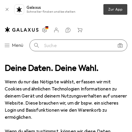
Galaxus
Zur App
Schneller finden und bestellen
Einstellungen
Kundenkonto
Vergleichslisten
Merklisten
Warenkorb
Navigation nach Kategorien
Menü
Suche
+ Stecknuss
Deine Daten. Deine Wahl.
Teng Tools Steckschlüsseleinsatz, 16mm, Länge 79 mm
Wenn du nur das Nötigste wählst, erfassen wir mit
Cookies und ähnlichen Technologien Informationen zu
2 Bilder
deinem Gerät und deinem Nutzungsverhalten auf unserer
Website. Diese brauchen wir, um dir bspw. ein sicheres
EUR
17,60
Login und Basisfunktionen wie den Warenkorb zu
Teng Tools
Steckschlüsseleinsatz,
ermöglichen.
16mm, Länge 79 mm
Wenn du allem zustimmst, können wir diese Daten