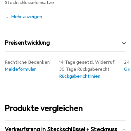
Steckschlüsseleinsätze
Risiko des Abrutschens.
Mehr anzeigen
Preisentwicklung
Rechtliche Bedenken
14 Tage gesetzl. Widerruf
24 
Meldeformular
30 Tage Rückgaberecht
Gew
Rückgaberichtlinien
Produkte vergleichen
Verkaufsrang in Steckschlüssel + Stecknuss