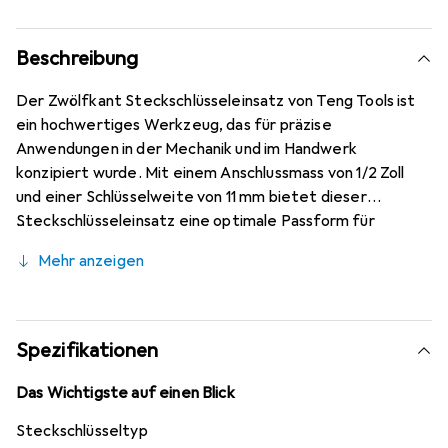
Beschreibung
Der Zwölfkant Steckschlüsseleinsatz von Teng Tools ist
ein hochwertiges Werkzeug, das für präzise
Anwendungen in der Mechanik und im Handwerk
konzipiert wurde. Mit einem Anschlussmass von 1/2 Zoll
und einer Schlüsselweite von 11 mm bietet dieser
Steckschlüsseleinsatz eine optimale Passform für
verschiedene Schraubenköpfe. Die Länge von 38 mm
Mehr anzeigen
ermöglicht den Zugang zu schwer erreichbaren Stellen,
während die robuste Metallkonstruktion für Langlebigkeit
und Zuverlässigkeit sorgt. Mit einem Gewicht von nur 49
Gramm ist der Einsatz leicht und handlich, was die
Spezifikationen
Handhabung erleichtert. Ideal für professionelle
Mechaniker und Heimwerker, die Wert auf Qualität und
Das Wichtigste auf einen Blick
Funktionalität legen. Der Zwölfkant-Antrieb sorgt für
Steckschlüsseltyp
eine gleichmässige Kraftübertragung und minimiert das