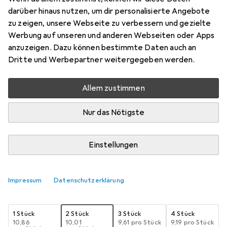
Steckschlüsseleinsatz, 11mm, Länge 38
darüber hinaus nutzen, um dir personalisierte Angebote
mm
zu zeigen, unsere Webseite zu verbessern und gezielte
Werbung auf unseren und anderen Webseiten oder Apps
11 mm
anzuzeigen. Dazu können bestimmte Daten auch an
Preis in EUR inkl. MwSt.
Dritte und Werbepartner weitergegeben werden.
Marke
Bewertungen
Allem zustimmen
Mehr von Teng Tools
Nur das Nötigste
Zwischen Sa, 29.8. und Do, 10.9. geliefert
Einstellungen
9 Stück an Lager beim Lieferanten
Benachrichtigen, wenn schneller verfügbar
Impressum
Datenschutzerklärung
Lieferort angeben für genaue Lieferzeit
1 Stück
2 Stück
3 Stück
4 Stück
EUR
10,86
EUR
10,01
EUR
9,61
pro Stück
EUR
9,19
pro Stück