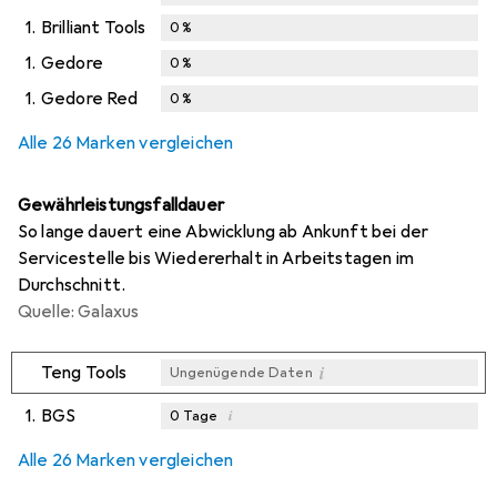
1.
Brilliant Tools
0
%
1.
Gedore
0
%
1.
Gedore Red
0
%
Alle 26 Marken vergleichen
Gewährleistungsfalldauer
So lange dauert eine Abwicklung ab Ankunft bei der
Servicestelle bis Wiedererhalt in Arbeitstagen im
Durchschnitt.
Quelle: Galaxus
i
Teng Tools
Ungenügende Daten
1.
BGS
i
0
Tage
i
i
i
Ungenügende Daten
Ungenügende Daten
Ungenügende Daten
Alle 26 Marken vergleichen