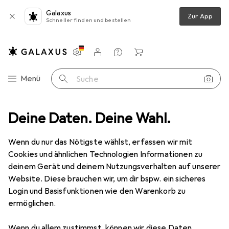
Galaxus
Zur App
Schneller finden und bestellen
Einstellungen
Kundenkonto
Vergleichslisten
Merklisten
Warenkorb
Navigation nach Kategorien
Menü
Suche
s
Deine Daten. Deine Wahl.
Teng Tools Zwölfkant Steckschlüsseleinsatz, 11mm, Länge 38 mm
Wenn du nur das Nötigste wählst, erfassen wir mit
Cookies und ähnlichen Technologien Informationen zu
2 Bilder
deinem Gerät und deinem Nutzungsverhalten auf unserer
Website. Diese brauchen wir, um dir bspw. ein sicheres
MENGENRABATT
Login und Basisfunktionen wie den Warenkorb zu
ermöglichen.
EUR
10,01
Spare
EUR
1,70
Teng Tools
Zwölfkant
Wenn du allem zustimmst, können wir diese Daten