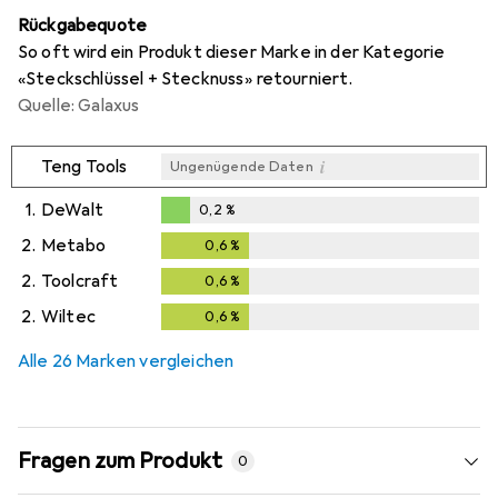
Rückgabequote
So oft wird ein Produkt dieser Marke in der Kategorie
«Steckschlüssel + Stecknuss» retourniert.
Quelle: Galaxus
i
Teng Tools
Ungenügende Daten
1.
DeWalt
0,2
%
0,2
%
2.
Metabo
0,6
%
0,6
%
2.
Toolcraft
0,6
%
0,6
%
2.
Wiltec
0,6
%
0,6
%
Alle 26 Marken vergleichen
Fragen zum Produkt
0