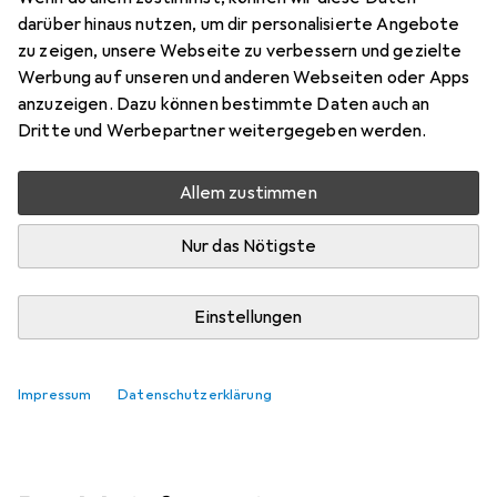
darüber hinaus nutzen, um dir personalisierte Angebote
Marke
Bewertungen
zu zeigen, unsere Webseite zu verbessern und gezielte
Mehr von Tente
Werbung auf unseren und anderen Webseiten oder Apps
anzuzeigen. Dazu können bestimmte Daten auch an
Dritte und Werbepartner weitergegeben werden.
Zwischen Fr, 14.8. und Sa, 15.8. geliefert
Mehr als 10 Stück an Lager beim Lieferanten
Allem zustimmen
Lieferort angeben für genaue Lieferzeit
Nur das Nötigste
In den Warenkorb
Einstellungen
Vergleichen
Merken
kostenloser Versand
Impressum
Datenschutzerklärung