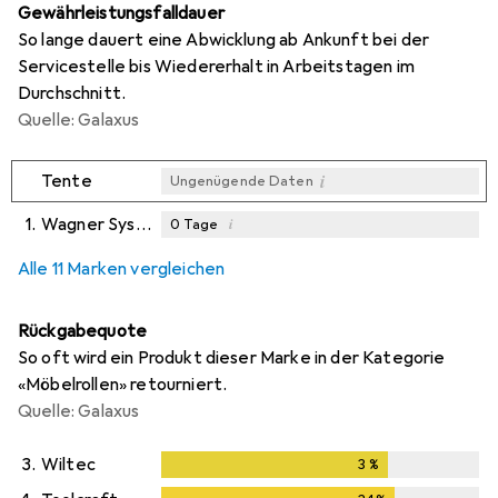
Gewährleistungsfalldauer
So lange dauert eine Abwicklung ab Ankunft bei der
Servicestelle bis Wiedererhalt in Arbeitstagen im
Durchschnitt.
Quelle: Galaxus
i
Tente
Ungenügende Daten
1.
Wagner System
i
0
Tage
i
i
i
Ungenügende Daten
Ungenügende Daten
Ungenügende Daten
Alle 11 Marken vergleichen
Rückgabequote
So oft wird ein Produkt dieser Marke in der Kategorie
«Möbelrollen» retourniert.
Quelle: Galaxus
3.
Wiltec
3
%
3
%