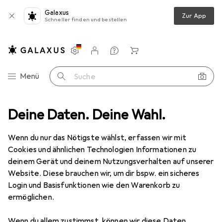
Galaxus
Zur App
Schneller finden und bestellen
Einstellungen
Kundenkonto
Vergleichslisten
Merklisten
Warenkorb
Navigation nach Kategorien
Menü
Suche
Eisenwaren
Deine Daten. Deine Wahl.
Möbelbeschlag
Möbelrollen
Tente Lenkrollen
Wenn du nur das Nötigste wählst, erfassen wir mit
Cookies und ähnlichen Technologien Informationen zu
3 Bilder
deinem Gerät und deinem Nutzungsverhalten auf unserer
Website. Diese brauchen wir, um dir bspw. ein sicheres
EUR
39,90
Login und Basisfunktionen wie den Warenkorb zu
Tente
Lenkrollen
ermöglichen.
Preis in EUR inkl. MwSt.
Wenn du allem zustimmst, können wir diese Daten