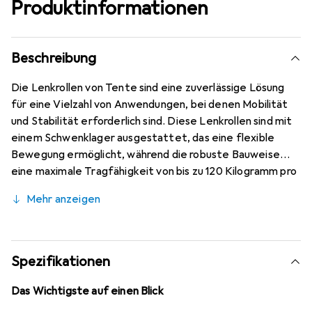
Produktinformationen
Beschreibung
Die Lenkrollen von Tente sind eine zuverlässige Lösung
für eine Vielzahl von Anwendungen, bei denen Mobilität
und Stabilität erforderlich sind. Diese Lenkrollen sind mit
einem Schwenklager ausgestattet, das eine flexible
Bewegung ermöglicht, während die robuste Bauweise
eine maximale Tragfähigkeit von bis zu 120 Kilogramm pro
Rad gewährleistet. Die Verwendung von Polypropylen für
Mehr anzeigen
den Radkörper und die Lauffläche sorgt für eine hohe
Widerstandsfähigkeit und Langlebigkeit. Die Lenkrollen
sind zudem mit einem Gleitlager ausgestattet, das eine
reibungslose und geräuscharme Nutzung ermöglicht. Die
Spezifikationen
chromatierten Stahlgehäuse bieten zusätzlichen Schutz
und eine ansprechende Optik, wodurch diese Lenkrollen
Das Wichtigste auf einen Blick
sowohl funktional als auch ästhetisch ansprechend sind.