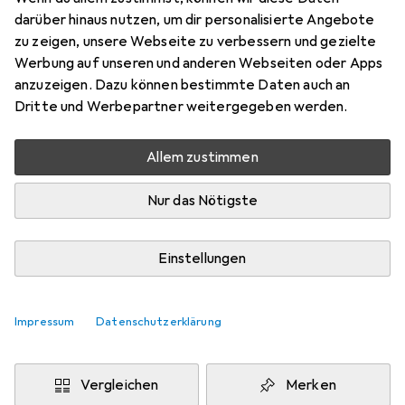
darüber hinaus nutzen, um dir personalisierte Angebote
Schneller lieferbar
zu zeigen, unsere Webseite zu verbessern und gezielte
Angebot für
EUR
214,38
Werbung auf unseren und anderen Webseiten oder Apps
anzuzeigen. Dazu können bestimmte Daten auch an
Marke
Bewertungen
Dritte und Werbepartner weitergegeben werden.
Mehr von Theben
1
Allem zustimmen
Zwischen Fr, 14.8. und Fr, 21.8. geliefert
Nur das Nötigste
Mehr als 10 Stück an Lager beim Lieferanten
Benachrichtigen, wenn schneller verfügbar
Einstellungen
Lieferort angeben für genaue Lieferzeit
Impressum
Datenschutzerklärung
In den Warenkorb
Vergleichen
Merken