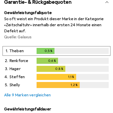
Garantie- & Rückgabequoten
Gewährleistungsfallquote
So oft weist ein Produkt dieser Marke in der Kategorie
«Zeitschaltuhr» innerhalb der ersten 24 Monate einen
Defekt auf.
Quelle: Galaxus
1.
Theben
0,5
%
0,5
%
2.
Renkforce
0,6
%
0,6
%
3.
Hager
0,8
%
0,8
%
4.
Steffen
1,1
%
1,1
%
5.
Shelly
1,2
%
1,2
%
Alle 9 Marken vergleichen
Gewährleistungsfalldauer