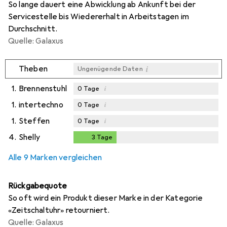
So lange dauert eine Abwicklung ab Ankunft bei der
Servicestelle bis Wiedererhalt in Arbeitstagen im
Durchschnitt.
Quelle: Galaxus
i
Theben
Ungenügende Daten
1.
Brennenstuhl
i
0
Tage
1.
intertechno
i
0
Tage
1.
Steffen
i
0
Tage
4.
Shelly
3
Tage
3
Tage
Alle 9 Marken vergleichen
Rückgabequote
So oft wird ein Produkt dieser Marke in der Kategorie
«Zeitschaltuhr» retourniert.
Quelle: Galaxus