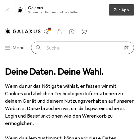
Galaxus
Zur App
Schneller finden und bestellen
Einstellungen
Kundenkonto
Vergleichslisten
Merklisten
Warenkorb
Navigation nach Kategorien
Menü
Suche
Deine Daten. Deine Wahl.
Stromverteilung
Zeitschaltuhr
Theben SELEKTA 170 top3
Wenn du nur das Nötigste wählst, erfassen wir mit
Cookies und ähnlichen Technologien Informationen zu
2 Bilder
deinem Gerät und deinem Nutzungsverhalten auf unserer
Website. Diese brauchen wir, um dir bspw. ein sicheres
EUR
133,40
Login und Basisfunktionen wie den Warenkorb zu
Theben
SELEKTA 170 top3
ermöglichen.
Preis in EUR inkl. MwSt.
Wenn du allem zustimmst, können wir diese Daten