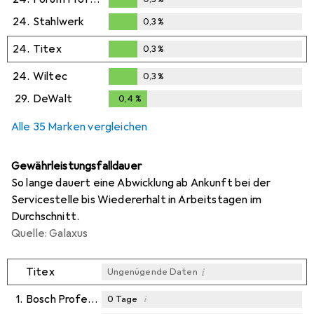
0,3
%
24.
Stahlwerk
0,3
%
0,3
%
24.
Titex
0,3
%
0,3
%
24.
Wiltec
0,3
%
0,3
%
29.
DeWalt
0,4
%
0,4
%
Alle 35 Marken vergleichen
Gewährleistungsfalldauer
So lange dauert eine Abwicklung ab Ankunft bei der
Servicestelle bis Wiedererhalt in Arbeitstagen im
Durchschnitt.
Quelle: Galaxus
i
Titex
Ungenügende Daten
1.
Bosch Professional Zubehör
i
0
Tage