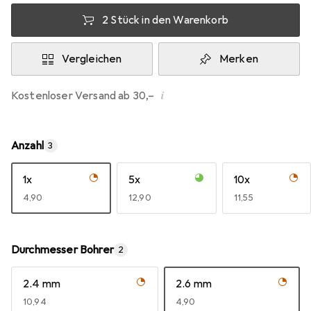
2 Stück in den Warenkorb
Vergleichen
Merken
i
Kostenloser Versand ab 30,–
Anzahl
3
1x
5x
10x
EUR
4,90
EUR
12,90
EUR
11,55
Durchmesser Bohrer
2
2.4 mm
2.6 mm
EUR
10,94
EUR
4,90