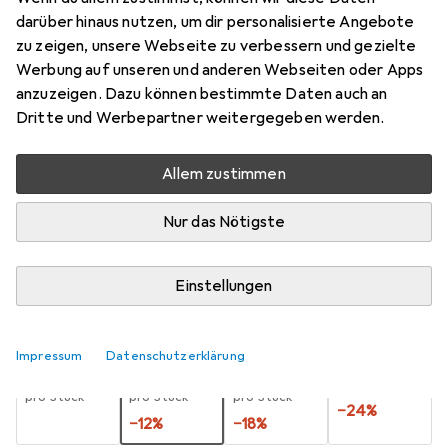
darüber hinaus nutzen, um dir personalisierte Angebote
2.6 mm
zu zeigen, unsere Webseite zu verbessern und gezielte
Preis in EUR inkl. MwSt.
Werbung auf unseren und anderen Webseiten oder Apps
anzuzeigen. Dazu können bestimmte Daten auch an
Marke
Bewertungen
Dritte und Werbepartner weitergegeben werden.
Mehr von Titex
9
Allem zustimmen
Zwischen Do, 20.8. und Fr, 4.9. geliefert
Nur das Nötigste
10 Stück an Lager beim Lieferanten
Benachrichtigen, wenn schneller verfügbar
Einstellungen
Lieferort angeben für genaue Lieferzeit
Impressum
Datenschutzerklärung
1 Stück
2 Stück
3 Stück
4 Stück
EUR
4,90
EUR
4,30
EUR
4,01
EUR
3,71
pro Stück
pro Stück
pro Stück
pro Stück
−
24
%
−
12
%
−
18
%