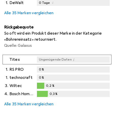
1.
DeWalt
i
0
Tage
i
i
Ungenügende Daten
Ungenügende Daten
Alle 35 Marken vergleichen
Rückgabequote
So oft wird ein Produkt dieser Marke in der Kategorie
«Bohrereinsatz» retourniert.
Quelle: Galaxus
i
Titex
Ungenügende Daten
1.
RS PRO
0
%
1.
technocraft
0
%
3.
Wiltec
0,2
%
0,2
%
4.
Bosch Home & Garden
0,3
%
0,3
%
Alle 35 Marken vergleichen