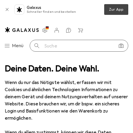
Galaxus
Zur App
Schneller finden und bestellen
Einstellungen
Kundenkonto
Vergleichslisten
Merklisten
Warenkorb
Navigation nach Kategorien
Menü
Suche
zeug
Deine Daten. Deine Wahl.
Schrauben + Bohren
Bohrereinsatz
Titex Spiralbohrer
Wenn du nur das Nötigste wählst, erfassen wir mit
Cookies und ähnlichen Technologien Informationen zu
2 Bilder
deinem Gerät und deinem Nutzungsverhalten auf unserer
Website. Diese brauchen wir, um dir bspw. ein sicheres
MENGENRABATT
Login und Basisfunktionen wie den Warenkorb zu
ermöglichen.
EUR
4,30
Spare
EUR
1,20
EUR
4,30
/
1Stk.
Titex
Spiralbohrer
Wenn du allem zustimmst, können wir diese Daten