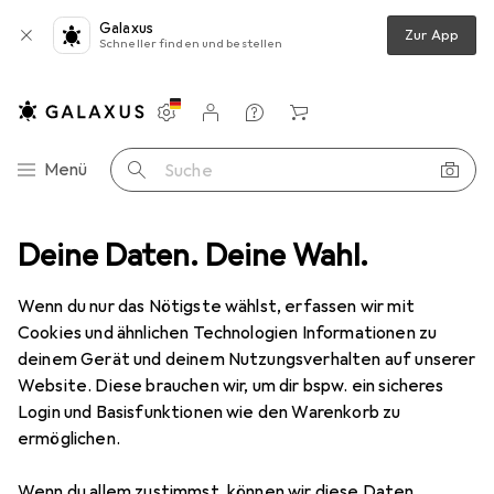
Galaxus
Zur App
Schneller finden und bestellen
Einstellungen
Kundenkonto
Vergleichslisten
Merklisten
Warenkorb
Navigation nach Kategorien
Menü
Suche
zeug
Deine Daten. Deine Wahl.
Schrauben + Bohren
Bohrereinsatz
Titex Spiralbohrer
Wenn du nur das Nötigste wählst, erfassen wir mit
Cookies und ähnlichen Technologien Informationen zu
2 Bilder
deinem Gerät und deinem Nutzungsverhalten auf unserer
Website. Diese brauchen wir, um dir bspw. ein sicheres
MENGENRABATT
Login und Basisfunktionen wie den Warenkorb zu
ermöglichen.
EUR
6,93
Spare
EUR
2,32
EUR
0,69
/
1Stk.
Titex
Spiralbohrer
Wenn du allem zustimmst, können wir diese Daten