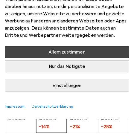
darüber hinaus nutzen, um dir personalisierte Angebote
3.4 mm
zu zeigen, unsere Webseite zu verbessern und gezielte
Preis in EUR inkl. MwSt.
Werbung auf unseren und anderen Webseiten oder Apps
anzuzeigen. Dazu können bestimmte Daten auch an
Marke
Bewertungen
Dritte und Werbepartner weitergegeben werden.
Mehr von Titex
9
Allem zustimmen
Zwischen Do, 20.8. und Fr, 4.9. geliefert
Nur das Nötigste
Mehr als 10 Stück an Lager beim Lieferanten
Benachrichtigen, wenn schneller verfügbar
Einstellungen
Lieferort angeben für genaue Lieferzeit
Impressum
Datenschutzerklärung
1 Stück
2 Stück
3 Stück
4 Stück
EUR
8,09
EUR
6,93
EUR
6,39
EUR
5,80
pro Stück
pro Stück
pro Stück
pro Stück
−
14
%
−
21
%
−
28
%