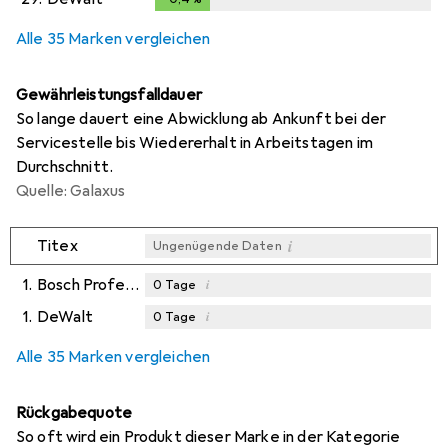
Alle 35 Marken vergleichen
Gewährleistungsfalldauer
So lange dauert eine Abwicklung ab Ankunft bei der
Servicestelle bis Wiedererhalt in Arbeitstagen im
Durchschnitt.
Quelle: Galaxus
i
Titex
Ungenügende Daten
1.
Bosch Professional Zubehör
i
0
Tage
1.
DeWalt
i
0
Tage
i
i
Ungenügende Daten
Ungenügende Daten
Alle 35 Marken vergleichen
Rückgabequote
So oft wird ein Produkt dieser Marke in der Kategorie