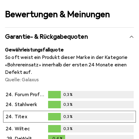
Bewertungen & Meinungen
Garantie- & Rückgabequoten
Gewährleistungsfallquote
So oft weist ein Produkt dieser Marke in der Kategorie
«Bohrereinsatz» innerhalb der ersten 24 Monate einen
Defekt auf.
Quelle: Galaxus
24.
Forum Professional Solutions
0,3
%
0,3
%
24.
Stahlwerk
0,3
%
0,3
%
24.
Titex
0,3
%
0,3
%
24.
Wiltec
0,3
%
0,3
%
29.
DeWalt
0,4
%
0,4
%