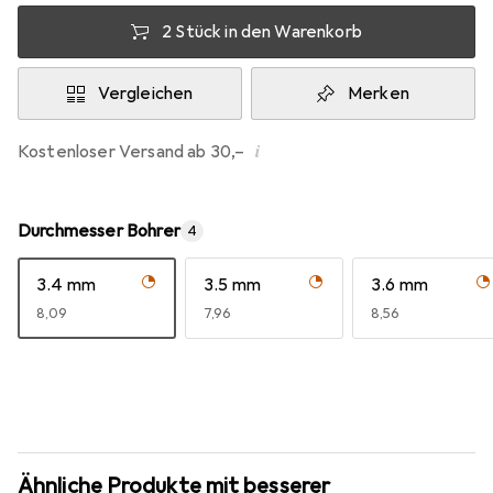
2 Stück in den Warenkorb
Vergleichen
Merken
i
Kostenloser Versand ab 30,–
Durchmesser Bohrer
4
3.4 mm
3.5 mm
3.6 mm
EUR
8,09
EUR
7,96
EUR
8,56
Ähnliche Produkte mit besserer