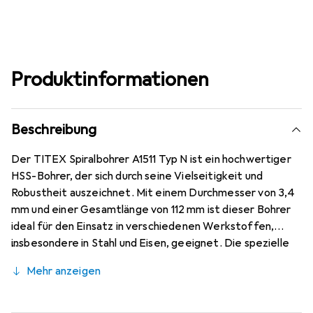
Produktinformationen
Beschreibung
Der TITEX Spiralbohrer A1511 Typ N ist ein hochwertiger
HSS-Bohrer, der sich durch seine Vielseitigkeit und
Robustheit auszeichnet. Mit einem Durchmesser von 3,4
mm und einer Gesamtlänge von 112 mm ist dieser Bohrer
ideal für den Einsatz in verschiedenen Werkstoffen,
insbesondere in Stahl und Eisen, geeignet. Die spezielle
Oberflächenbehandlung sorgt für eine verbesserte
Mehr anzeigen
Leistung und Langlebigkeit, während die DIN 340 Norm
die Kompatibilität mit gängigen Werkzeugaufnahmen
gewährleistet. Der Bohrer ist für Anwendungen in