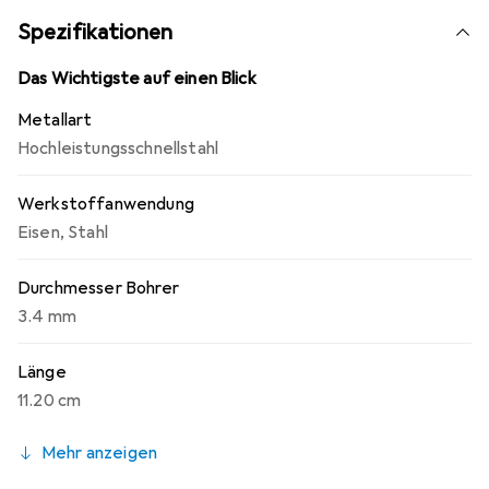
Materialien mit einer Festigkeit von bis zu 1000 N/mm²
Spezifikationen
konzipiert und bietet eine Arbeitslänge von 73 mm, was
ihn zu einer ausgezeichneten Wahl für präzise
Das Wichtigste auf einen Blick
Bohrarbeiten macht. Die Packungseinheit umfasst 10
Metallart
Stück, was eine wirtschaftliche Lösung für professionelle
Hochleistungsschnellstahl
Anwender darstellt.
Werkstoffanwendung
Eisen
,
Stahl
Durchmesser Bohrer
3.4 mm
Länge
11.20 cm
Mehr anzeigen