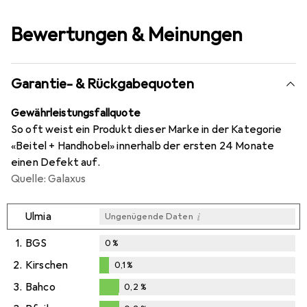
Bewertungen & Meinungen
Garantie- & Rückgabequoten
Gewährleistungsfallquote
So oft weist ein Produkt dieser Marke in der Kategorie
«Beitel + Handhobel» innerhalb der ersten 24 Monate
einen Defekt auf.
Quelle: Galaxus
i
Ulmia
Ungenügende Daten
1.
BGS
0
%
2.
Kirschen
0,1
%
0,1
%
3.
Bahco
0,2
%
0,2
%