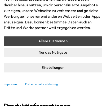
darüber hinaus nutzen, um dir personalisierte Angebote
Marke
Bewertungen
zu zeigen, unsere Webseite zu verbessern und gezielte
Mehr von Ulmia
Werbung auf unseren und anderen Webseiten oder Apps
anzuzeigen. Dazu können bestimmte Daten auch an
Dritte und Werbepartner weitergegeben werden.
Zwischen Do, 13.8. und Di, 18.8. geliefert
Nur 4 Stück an Lager beim Lieferanten
Allem zustimmen
Lieferort angeben für genaue Lieferzeit
Nur das Nötigste
In den Warenkorb
Einstellungen
Vergleichen
Merken
kostenloser Versand
Impressum
Datenschutzerklärung