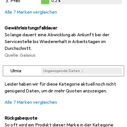
3.
Pfeil
0,2
%
0,2
%
Alle 7 Marken vergleichen
Gewährleistungsfalldauer
So lange dauert eine Abwicklung ab Ankunft bei der
Servicestelle bis Wiedererhalt in Arbeitstagen im
Durchschnitt.
Quelle: Galaxus
i
Ulmia
Ungenügende Daten
i
i
i
i
Ungenügende Daten
Ungenügende Daten
Ungenügende Daten
Ungenügende Daten
Leider haben wir für diese Kategorie aktuell noch nicht
genügend Daten, um dir mehr Quoten anzuzeigen.
Alle 7 Marken vergleichen
Rückgabequote
So oft wird ein Produkt dieser Marke in der Kategorie