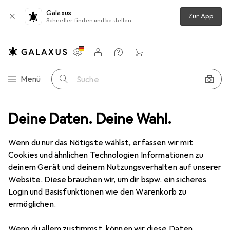
Galaxus
Zur App
Schneller finden und bestellen
Einstellungen
Kundenkonto
Vergleichslisten
Merklisten
Warenkorb
Navigation nach Kategorien
Menü
Suche
ug
Deine Daten. Deine Wahl.
Schleifwerkzeuge
Beitel + Handhobel
Ulmia Hobeleisen
Wenn du nur das Nötigste wählst, erfassen wir mit
Cookies und ähnlichen Technologien Informationen zu
1 Bild
deinem Gerät und deinem Nutzungsverhalten auf unserer
EUR
31,84
Website. Diese brauchen wir, um dir bspw. ein sicheres
Ulmia
Hobeleisen
Login und Basisfunktionen wie den Warenkorb zu
ermöglichen.
Preis in EUR inkl. MwSt.
Wenn du allem zustimmst, können wir diese Daten