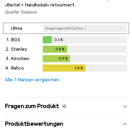
«Beitel + Handhobel» retourniert.
Quelle: Galaxus
i
Ulmia
Ungenügende Daten
1.
BGS
0,3
%
0,3
%
2.
Stanley
0,8
%
0,8
%
3.
Kirschen
0,9
%
0,9
%
4.
Bahco
1,4
%
1,4
%
Alle 7 Marken vergleichen
Fragen zum Produkt
0
Produktbewertungen