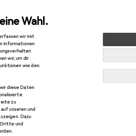
eine Wahl.
erfassen wir mit
statt
Messgeräte
Endoskopkamera
Voltcraft End
en Informationen
ungsverhalten
en wir, um dir
funktionen wie den
wir diese Daten
onalisierte
eite zu
 auf unseren und
zuzeigen. Dazu
Dritte und
rden.