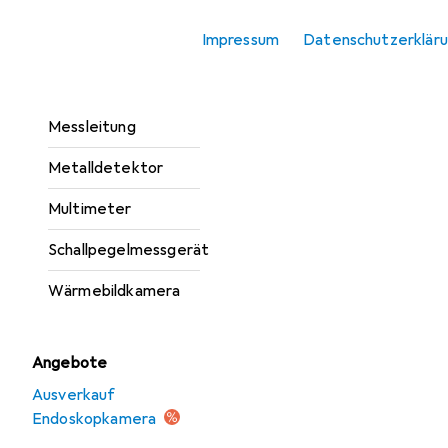
Infrarotthermometer
Impressum
Datenschutzerklär
Laserentfernungsmesser
Linienlaser
Messleitung
Metalldetektor
Multimeter
Schallpegelmessgerät
Wärmebildkamera
Angebote
Ausverkauf
Endoskopkamera