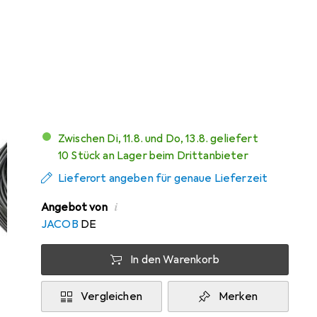
EUR
10,78
sparen
Angebot für
EUR
80,74
Bewertungen
Zwischen Di, 11.8. und Do, 13.8. geliefert
10 Stück an Lager beim Drittanbieter
Lieferort angeben für genaue Lieferzeit
i
Angebot von
JACOB
DE
In den Warenkorb
Vergleichen
Merken