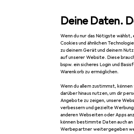
Suche
Deine Daten. D
Wenn du nur das Nötigste wählst, 
Navigation nach Kategorien
esamtsortiment
Baumarkt + Garten
Werkzeug + Werk
Gesamtsortiment
Cookies und ähnlichen Technologi
zu deinem Gerät und deinem Nutz
Baumarkt + Garten
auf unserer Website. Diese brauch
bspw. ein sicheres Login und Basis
Werkzeug +
Warenkorb zu ermöglichen.
Werkstatt
Wenn du allem zustimmst, können 
Messgeräte
darüber hinaus nutzen, um dir pers
Detektor
Angebote zu zeigen, unsere Webs
verbessern und gezielte Werbung
Endoskopkamera
anderen Webseiten oder Apps an
können bestimmte Daten auch an 
Feuchtigkeitsmessgerät
Werbepartner weitergegeben we