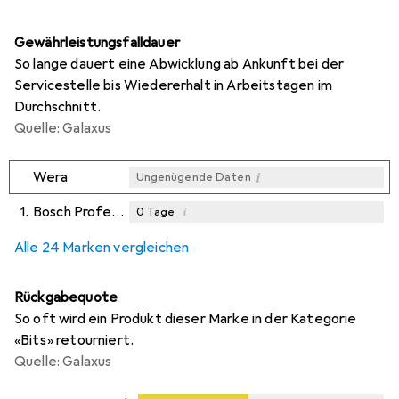
Gewährleistungsfalldauer
So lange dauert eine Abwicklung ab Ankunft bei der
Servicestelle bis Wiedererhalt in Arbeitstagen im
Durchschnitt.
Quelle: Galaxus
i
Wera
Ungenügende Daten
1.
Bosch Professional Zubehör
i
0
Tage
i
i
i
Ungenügende Daten
Ungenügende Daten
Ungenügende Daten
Alle 24 Marken vergleichen
Rückgabequote
So oft wird ein Produkt dieser Marke in der Kategorie
«Bits» retourniert.
Quelle: Galaxus