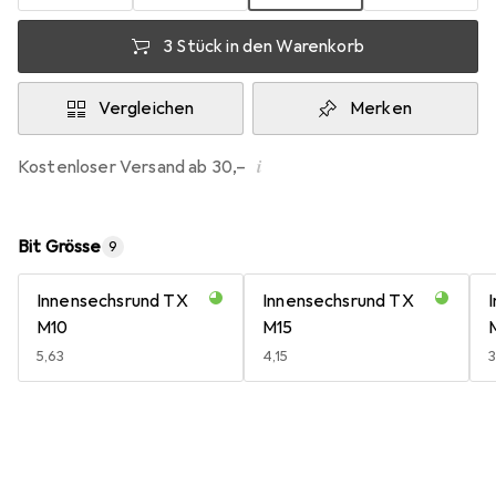
3 Stück in den Warenkorb
Vergleichen
Merken
i
Kostenloser Versand ab 30,–
Bit Grösse
9
Innensechsrund TX
Innensechsrund TX
M10
M15
EUR
5,63
EUR
4,15
3