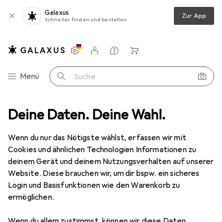
Galaxus
Zur App
Schneller finden und bestellen
Einstellungen
Kundenkonto
Vergleichslisten
Merklisten
Warenkorb
Navigation nach Kategorien
Menü
Suche
eug
Deine Daten. Deine Wahl.
Schrauben + Bohren
Bits
Wera 867/1 TZ TX 40 x 25 mm
Wenn du nur das Nötigste wählst, erfassen wir mit
Cookies und ähnlichen Technologien Informationen zu
13 Bilder
deinem Gerät und deinem Nutzungsverhalten auf unserer
Website. Diese brauchen wir, um dir bspw. ein sicheres
MENGENRABATT
Login und Basisfunktionen wie den Warenkorb zu
ermöglichen.
EUR
3,09
Spare
EUR
2,61
Wera
867/1 TZ TX 40 x 25 mm
Wenn du allem zustimmst, können wir diese Daten