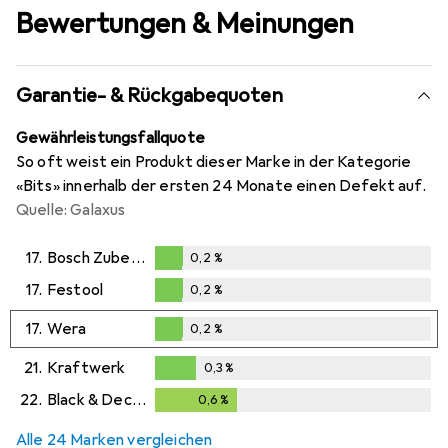
Bewertungen & Meinungen
Garantie- & Rückgabequoten
Gewährleistungsfallquote
So oft weist ein Produkt dieser Marke in der Kategorie
«Bits» innerhalb der ersten 24 Monate einen Defekt auf.
Quelle: Galaxus
17.
Bosch Zubehör
0,2
%
0,2
%
17.
Festool
0,2
%
0,2
%
17.
Wera
0,2
%
0,2
%
21.
Kraftwerk
0,3
%
0,3
%
22.
Black & Decker
0,6
%
0,6
%
Alle 24 Marken vergleichen