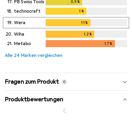
17.
PB Swiss Tools
0,9
%
0,9
%
18.
technocraft
1
%
1
%
19.
Wera
1,1
%
1,1
%
20.
Wiha
1,2
%
1,2
%
21.
Metabo
1,7
%
1,7
%
Alle 24 Marken vergleichen
Fragen zum Produkt
0
Produktbewertungen