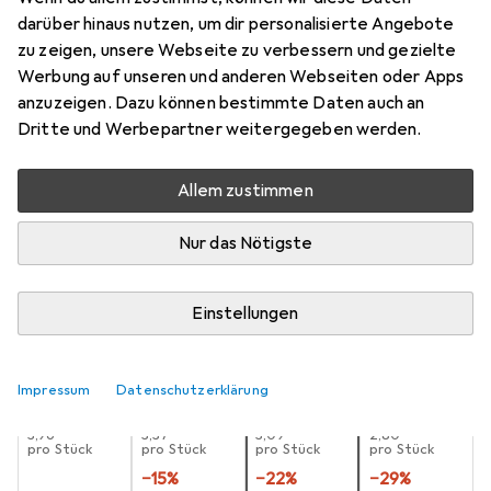
darüber hinaus nutzen, um dir personalisierte Angebote
Innensechsrund TX
zu zeigen, unsere Webseite zu verbessern und gezielte
Preis in EUR inkl. MwSt.
Werbung auf unseren und anderen Webseiten oder Apps
anzuzeigen. Dazu können bestimmte Daten auch an
Schneller lieferbar
Dritte und Werbepartner weitergegeben werden.
Angebot für
EUR
9,56
Allem zustimmen
Bewertungen
Nur das Nötigste
Zwischen Do, 13.8. und Fr, 14.8. geliefert
Einstellungen
Mehr als 10 Stück an Lager beim Lieferanten
Lieferort angeben für genaue Lieferzeit
Impressum
Datenschutzerklärung
1 Stück
2 Stück
3 Stück
4 Stück
EUR
3,96
EUR
3,37
EUR
3,09
EUR
2,80
pro Stück
pro Stück
pro Stück
pro Stück
−
15
%
−
22
%
−
29
%