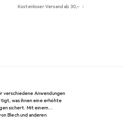
i
Kostenloser Versand ab 30,–
 für verschiedene Anwendungen
rtigt, was ihnen eine erhöhte
gen sichert. Mit einem
 von Blech und anderen
Handhabung, während der
 Verkaufsverpackung von 200