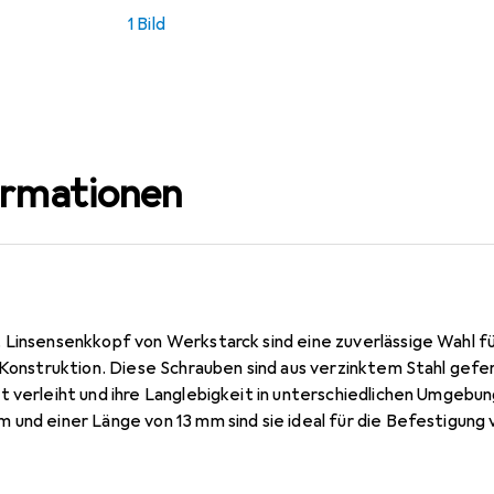
1 Bild
ormationen
t Linsensenkkopf von Werkstarck sind eine zuverlässige Wahl
 Konstruktion. Diese Schrauben sind aus verzinktem Stahl gefe
t verleiht und ihre Langlebigkeit in unterschiedlichen Umgebun
 und einer Länge von 13 mm sind sie ideal für die Befestigung
riv-Kreuzschlitz-Antrieb ermöglicht eine präzise und sichere 
sches Finish bietet. Diese Schrauben sind in einer praktischen