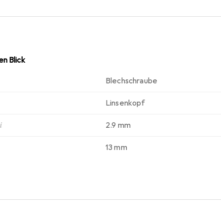
ie zu einer wirtschaftlichen Lösung für grössere Projekte macht
n Blick
Blechschraube
Linsenkopf
i
2.9 mm
13 mm