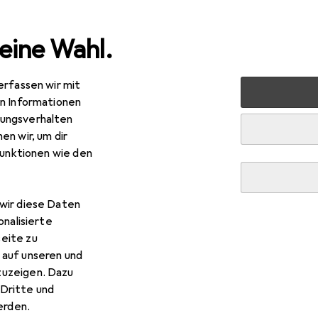
eine Wahl.
erfassen wir mit
en + Renovieren
Eisenwaren
Befestigungstechnik
S
en Informationen
ungsverhalten
en wir, um dir
funktionen wie den
wir diese Daten
onalisierte
eite zu
 auf unseren und
zuzeigen. Dazu
Dritte und
rden.