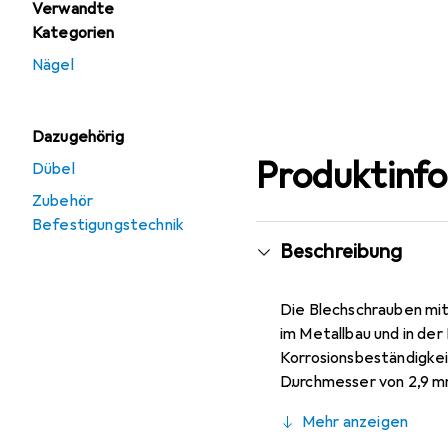
Verwandte
Kategorien
Nägel
Dazugehörig
Produktinf
Dübel
Zubehör
Befestigungstechnik
Beschreibung
Die Blechschrauben mi
im Metallbau und in der
Korrosionsbeständigkei
Durchmesser von 2,9 mm
Materialien. Der Pozid
Mehr anzeigen
Linsenkopf ein ästheti