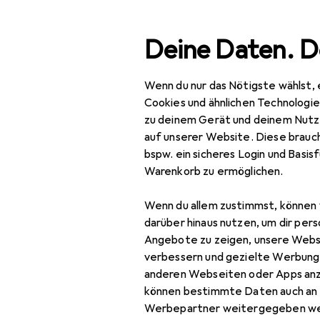
Suche
Deine Daten. D
Wenn du nur das Nötigste wählst, 
Navigation nach Kategorien
Gesamtsortiment
Baumarkt + Garten
Bau
Gesamtsortiment
Cookies und ähnlichen Technologi
zu deinem Gerät und deinem Nutz
Baumarkt + Garten
auf unserer Website. Diese brauch
bspw. ein sicheres Login und Basis
Bauen + Renovieren
Warenkorb zu ermöglichen.
Eisenwaren
Wenn du allem zustimmst, können 
Befestigungstechnik
darüber hinaus nutzen, um dir pers
Angebote zu zeigen, unsere Webs
Dübel
verbessern und gezielte Werbung
anderen Webseiten oder Apps an
Holzverbinder
können bestimmte Daten auch an 
Muttern +
Werbepartner weitergegeben we