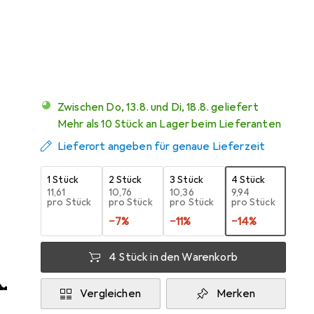
Marke
Bewertungen
Mehr von
Werkstarck
Zwischen Do, 13.8. und Di, 18.8. geliefert
Mehr als 10 Stück an Lager beim Lieferanten
Lieferort angeben für genaue Lieferzeit
1 Stück
2 Stück
3 Stück
4 Stück
EUR
11,61
EUR
10,76
EUR
10,36
EUR
9,94
pro Stück
pro Stück
pro Stück
pro Stück
−
7
%
−
11
%
−
14
%
4 Stück in den Warenkorb
Vergleichen
Merken