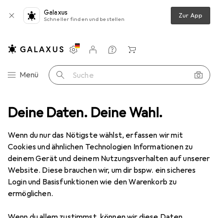
Galaxus
Zur App
Schneller finden und bestellen
Einstellungen
Kundenkonto
Vergleichslisten
Merklisten
Warenkorb
Navigation nach Kategorien
Menü
Suche
Deine Daten. Deine Wahl.
Fahrzeugzubehör
Auto Innenausstattung
Autositzbezüge
Ausverkauf Autositzbezüge
Wenn du nur das Nötigste wählst, erfassen wir mit
Cookies und ähnlichen Technologien Informationen zu
deinem Gerät und deinem Nutzungsverhalten auf unserer
Website. Diese brauchen wir, um dir bspw. ein sicheres
Login und Basisfunktionen wie den Warenkorb zu
ermöglichen.
Wenn du allem zustimmst, können wir diese Daten