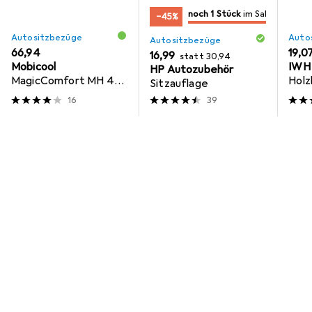
noch 1 Stück
im Sale
−45%
nur noch 1 Stück
im Sale
Autositzbezüge
Auto
Autositzbezüge
EUR
66,94
EUR
19,0
EUR
EUR
16,99
statt
30,94
Mobicool
IWH
HP Autozubehör
MagicComfort MH 40S
Holz
Sitzauflage
Sitzheizung
16
39