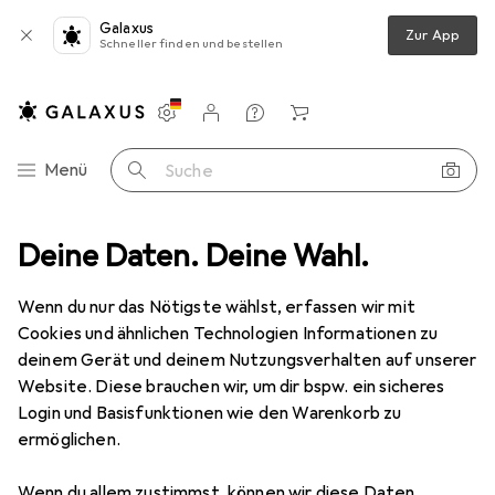
Galaxus
Zur App
Schneller finden und bestellen
Einstellungen
Kundenkonto
Vergleichslisten
Merklisten
Warenkorb
Navigation nach Kategorien
Menü
Suche
Baumarkt + Garten
Deine Daten. Deine Wahl.
Bad + Sanitär
Sanitärinstallation
Ventil
Ausverkauf Ventil
Wenn du nur das Nötigste wählst, erfassen wir mit
Cookies und ähnlichen Technologien Informationen zu
deinem Gerät und deinem Nutzungsverhalten auf unserer
Website. Diese brauchen wir, um dir bspw. ein sicheres
Login und Basisfunktionen wie den Warenkorb zu
ermöglichen.
Wenn du allem zustimmst, können wir diese Daten