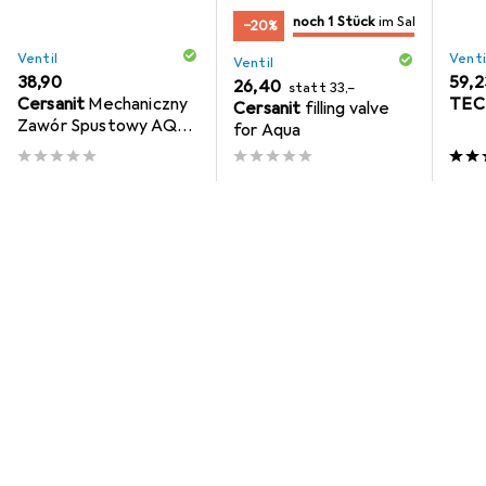
noch 1 Stück
im Sale
−20%
nur noch 1 Stück
im Sale
Ventil
Venti
Ventil
EUR
38,90
EUR
59,2
EUR
EUR
26,40
statt
33,–
Cersanit
Mechaniczny
TEC
Cersanit
filling valve
Zawór Spustowy AQUA
for Aqua
SYSTEM 50