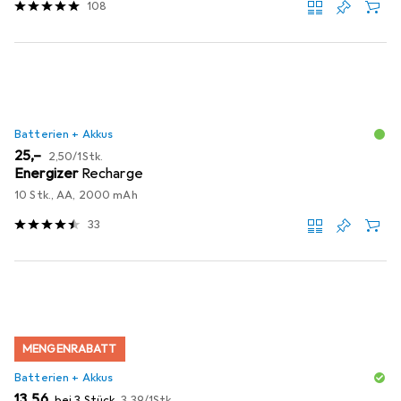
108
Batterien + Akkus
EUR
EUR
25,–
2,50
/
1Stk.
Energizer
Recharge
10 Stk., AA, 2000 mAh
33
MENGENRABATT
Batterien + Akkus
EUR
EUR
13,56
bei 3 Stück
3,39
/
1Stk.