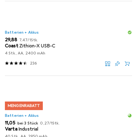
Batterien + Akkus
EUR
EUR
29,88
7,47
/
1Stk.
Coast
Zithion-X USB-C
4 Stk., AA, 2400 mAh
236
MENGENRABATT
Batterien + Akkus
EUR
EUR
11,05
bei 3 Stück
0,27
/
1Stk.
Varta
Industrial
40 Stk., AA, 2950 mAh