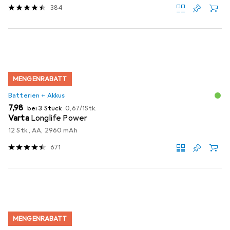
384
MENGENRABATT
Batterien + Akkus
EUR
EUR
7,98
bei 3 Stück
0,67
/
1Stk.
Varta
Longlife Power
12 Stk., AA, 2960 mAh
671
MENGENRABATT