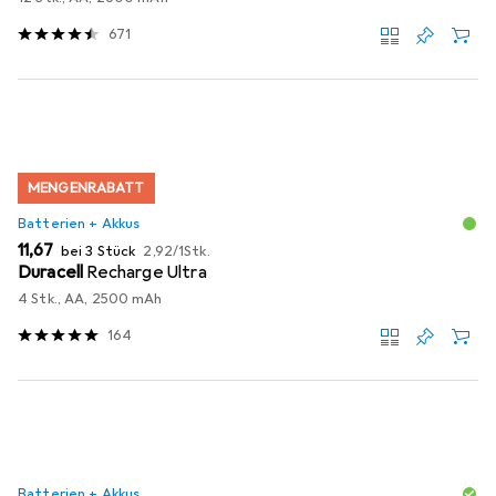
671
MENGENRABATT
Batterien + Akkus
EUR
EUR
11,67
bei 3 Stück
2,92
/
1Stk.
Duracell
Recharge Ultra
4 Stk., AA, 2500 mAh
164
Batterien + Akkus