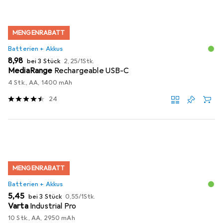
MENGENRABATT
Batterien + Akkus
EUR
EUR
8,98
bei 3 Stück
2,25
/
1Stk.
MediaRange
Rechargeable USB-C
4 Stk., AA, 1400 mAh
24
MENGENRABATT
Batterien + Akkus
EUR
EUR
5,45
bei 3 Stück
0,55
/
1Stk.
Varta
Industrial Pro
10 Stk., AA, 2950 mAh