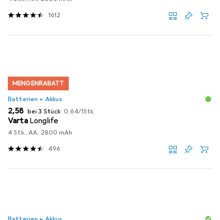
1612
MENGENRABATT
Batterien + Akkus
EUR
EUR
2,58
bei 3 Stück
0,64
/
1Stk.
Varta
Longlife
4 Stk., AA, 2800 mAh
496
Batterien + Akkus