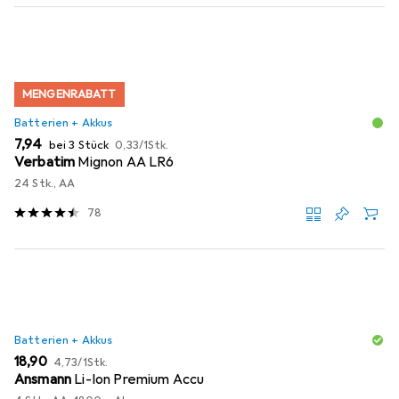
MENGENRABATT
Batterien + Akkus
EUR
EUR
7,94
bei 3 Stück
0,33
/
1Stk.
Verbatim
Mignon AA LR6
24 Stk., AA
78
Batterien + Akkus
EUR
EUR
18,90
4,73
/
1Stk.
Ansmann
Li-Ion Premium Accu