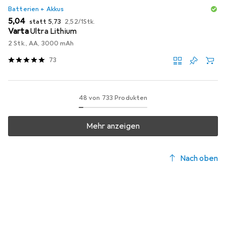
Batterien + Akkus
EUR
EUR
EUR
5,04
statt
5,73
2,52
/
1Stk.
Varta
Ultra Lithium
2 Stk., AA, 3000 mAh
73
48 von 733 Produkten
Mehr anzeigen
Nach oben