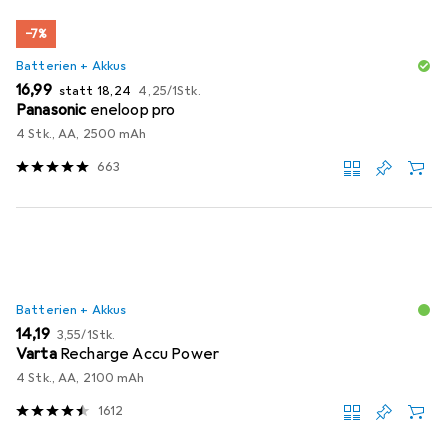
−7%
Batterien + Akkus
EUR
EUR
EUR
16,99
statt
18,24
4,25
/
1Stk.
Panasonic
eneloop pro
4 Stk., AA, 2500 mAh
663
Batterien + Akkus
EUR
EUR
14,19
3,55
/
1Stk.
Varta
Recharge Accu Power
4 Stk., AA, 2100 mAh
1612