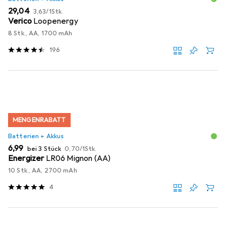
EUR
EUR
29,04
3,63
/
1Stk.
Verico
Loopenergy
8 Stk., AA, 1700 mAh
196
MENGENRABATT
Batterien + Akkus
EUR
EUR
6,99
bei 3 Stück
0,70
/
1Stk.
Energizer
LR06 Mignon (AA)
10 Stk., AA, 2700 mAh
4