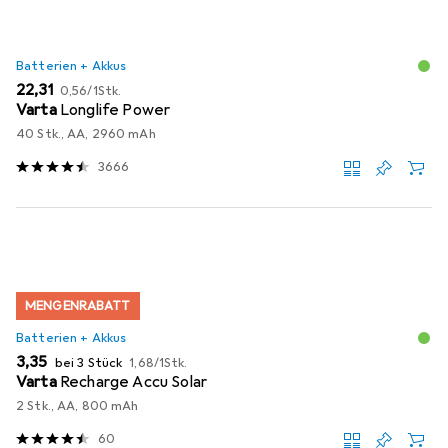
Batterien + Akkus
EUR
EUR
22,31
0,56
/
1Stk.
Varta
Longlife Power
40 Stk., AA, 2960 mAh
3666
MENGENRABATT
Batterien + Akkus
EUR
EUR
3,35
bei 3 Stück
1,68
/
1Stk.
Varta
Recharge Accu Solar
2 Stk., AA, 800 mAh
60