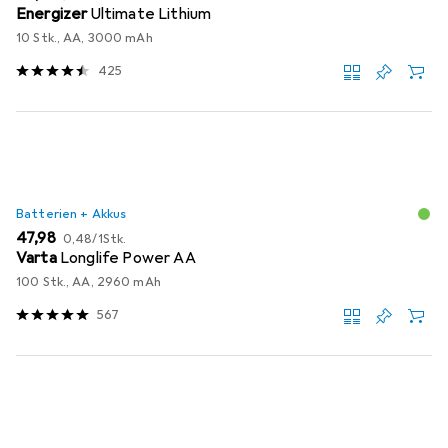
Energizer
Ultimate Lithium
10 Stk., AA, 3000 mAh
425
Batterien + Akkus
EUR
EUR
47,98
0,48
/
1Stk.
Varta
Longlife Power AA
100 Stk., AA, 2960 mAh
567