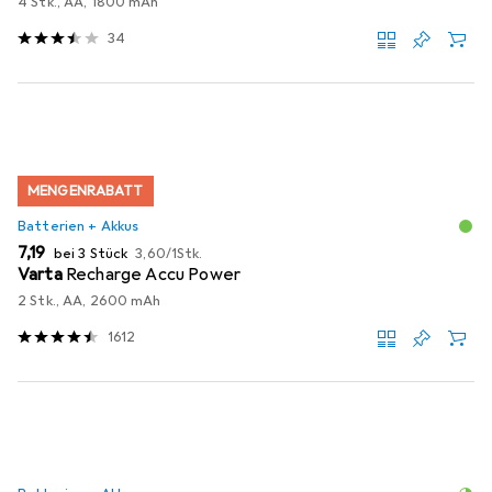
4 Stk., AA, 1800 mAh
34
MENGENRABATT
Batterien + Akkus
EUR
EUR
7,19
bei 3 Stück
3,60
/
1Stk.
Varta
Recharge Accu Power
2 Stk., AA, 2600 mAh
1612