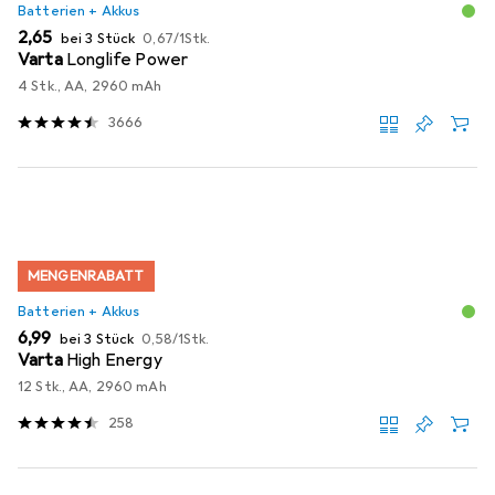
Batterien + Akkus
EUR
EUR
2,65
bei 3 Stück
0,67
/
1Stk.
Varta
Longlife Power
4 Stk., AA, 2960 mAh
3666
MENGENRABATT
Batterien + Akkus
EUR
EUR
6,99
bei 3 Stück
0,58
/
1Stk.
Varta
High Energy
12 Stk., AA, 2960 mAh
258