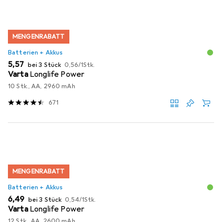
MENGENRABATT
Batterien + Akkus
EUR
EUR
5,57
bei 3 Stück
0,56
/
1Stk.
Varta
Longlife Power
10 Stk., AA, 2960 mAh
671
MENGENRABATT
Batterien + Akkus
EUR
EUR
6,49
bei 3 Stück
0,54
/
1Stk.
Varta
Longlife Power
12 Stk., AA, 2600 mAh