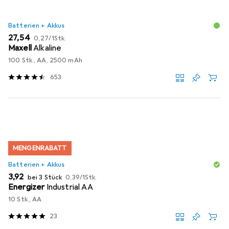
Batterien + Akkus
EUR
EUR
27,54
0,27
/
1Stk.
Maxell
Alkaline
100 Stk., AA, 2500 mAh
653
MENGENRABATT
Batterien + Akkus
EUR
EUR
3,92
bei 3 Stück
0,39
/
1Stk.
Energizer
Industrial AA
10 Stk., AA
23