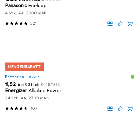
Panasonic
Eneloop
4 Stk., AA, 2000 mAh
521
MENGENRABATT
Batterien + Akkus
EUR
EUR
11,52
bei 3 Stück
0,48
/
1Stk.
Energizer
Alkaline Power
24 Stk., AA, 2700 mAh
107