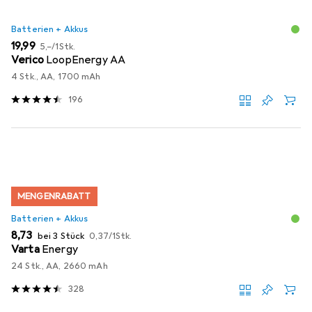
Batterien + Akkus
EUR
EUR
19,99
5,–
/
1Stk.
Verico
LoopEnergy AA
4 Stk., AA, 1700 mAh
196
MENGENRABATT
Batterien + Akkus
EUR
EUR
8,73
bei 3 Stück
0,37
/
1Stk.
Varta
Energy
24 Stk., AA, 2660 mAh
328