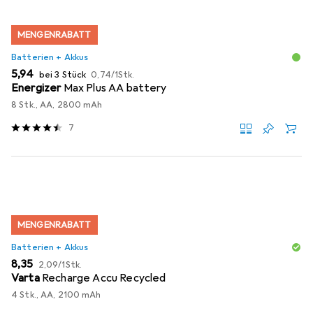
MENGENRABATT
Batterien + Akkus
EUR
EUR
5,94
bei 3 Stück
0,74
/
1Stk.
Energizer
Max Plus AA battery
8 Stk., AA, 2800 mAh
7
MENGENRABATT
Batterien + Akkus
EUR
EUR
8,35
2,09
/
1Stk.
Varta
Recharge Accu Recycled
4 Stk., AA, 2100 mAh