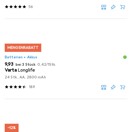
56
MENGENRABATT
Batterien + Akkus
EUR
EUR
9,93
bei 3 Stück
0,42
/
1Stk.
Varta
Longlife
24 Stk., AA, 2800 mAh
189
−12%