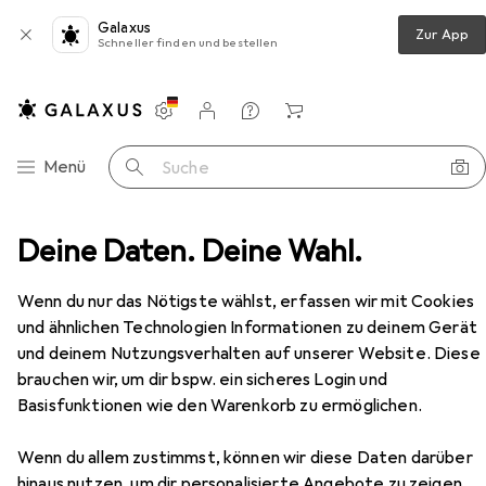
Galaxus
Zur App
Schneller finden und bestellen
Einstellungen
Kundenkonto
Vergleichslisten
Merklisten
Warenkorb
Navigation nach Kategorien
Menü
Suche
trolled car 1:14 (green) Land Rover Defender E327-003
Deine Daten. Deine Wahl.
Zubehör
EUR
EUR
33,90
statt
35,90
Wenn du nur das Nötigste wählst, erfassen wir mit Cookies
Double
Remote-controlled car 1:14
und ähnlichen Technologien Informationen zu deinem Gerät
(green) Land Rover Defender E327-
und deinem Nutzungsverhalten auf unserer Website. Diese
003
RTR Ready-to-Run
brauchen wir, um dir bspw. ein sicheres Login und
Basisfunktionen wie den Warenkorb zu ermöglichen.
Zubehör für Double Remote-
Wenn du allem zustimmst, können wir diese Daten darüber
hinaus nutzen, um dir personalisierte Angebote zu zeigen,