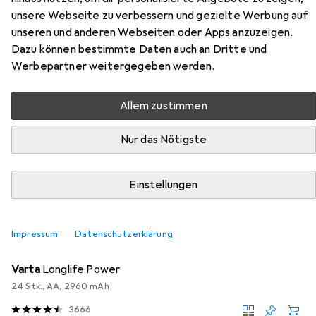
controlled car 1:14 (green) Land
unsere Webseite zu verbessern und gezielte Werbung auf
Rover Defender E327-003
unseren und anderen Webseiten oder Apps anzuzeigen.
Dazu können bestimmte Daten auch an Dritte und
Werbepartner weitergegeben werden.
Hier findest du passendes Zubehör zum Produkt Double
Remote-controlled car 1:14 (green) Land Rover Defender
E327-003 aus der Kategorie Batterien + Akkus.
Allem zustimmen
Relevanz
Nur das Nötigste
Produktliste
Einstellungen
MENGENRABATT
Impressum
Datenschutzerklärung
Batterien + Akkus
EUR
EUR
13,61
bei 3 Stück
0,57
/
1Stk.
Varta
Longlife Power
24 Stk., AA, 2960 mAh
3666