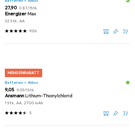
Batterien + Akkus
EUR
EUR
27,90
0,87
/
1Stk.
Energizer
Max
32 Stk., AA
906
MENGENRABATT
Batterien + Akkus
EUR
EUR
9,05
9,05
/
1Stk.
Ansmann
Lithium-Thionylchlorid
1 Stk., AA, 2700 mAh
5