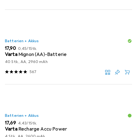
Batterien + Akkus
EUR
EUR
17,90
0,45
/
1Stk.
Varta
Mignon (AA)-Batterie
40 Stk., AA, 2960 mAh
567
Batterien + Akkus
EUR
EUR
17,69
4,43
/
1Stk.
Varta
Recharge Accu Power
4 Stk., AA, 2600 mAh