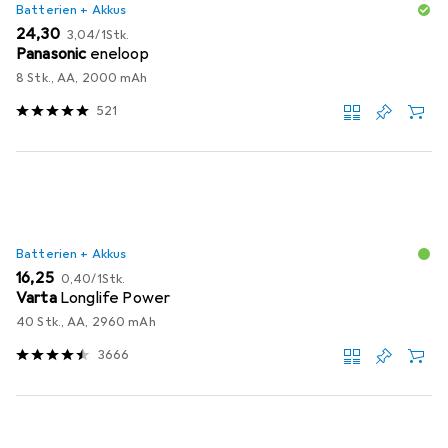
Batterien + Akkus
EUR
EUR
24,30
3,04
/
1Stk.
Panasonic
eneloop
8 Stk., AA, 2000 mAh
521
Batterien + Akkus
EUR
EUR
16,25
0,40
/
1Stk.
Varta
Longlife Power
40 Stk., AA, 2960 mAh
3666