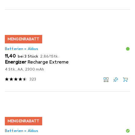
MENGENRABATT
Batterien + Akkus
EUR
EUR
11,40
bei 3 Stück
2,86
/
1Stk.
Energizer
Recharge Extreme
4 Stk., AA, 2300 mAh
323
MENGENRABATT
Batterien + Akkus