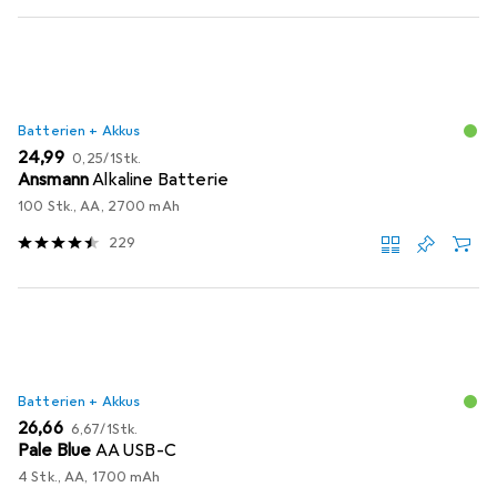
Batterien + Akkus
EUR
EUR
24,99
0,25
/
1Stk.
Ansmann
Alkaline Batterie
100 Stk., AA, 2700 mAh
229
Batterien + Akkus
EUR
EUR
26,66
6,67
/
1Stk.
Pale Blue
AA USB-C
4 Stk., AA, 1700 mAh