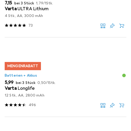
EUR
EUR
7,15
bei 3 Stück
1,79
/
1Stk.
Varta
ULTRA Lithium
4 Stk., AA, 3000 mAh
73
MENGENRABATT
Batterien + Akkus
EUR
EUR
5,99
bei 3 Stück
0,50
/
1Stk.
Varta
Longlife
12 Stk., AA, 2800 mAh
496