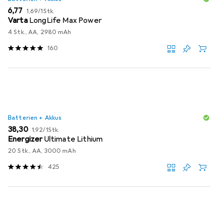
EUR
EUR
6,77
1,69
/
1Stk.
Varta
LongLife Max Power
4 Stk., AA, 2980 mAh
160
Batterien + Akkus
EUR
EUR
38,30
1,92
/
1Stk.
Energizer
Ultimate Lithium
20 Stk., AA, 3000 mAh
425