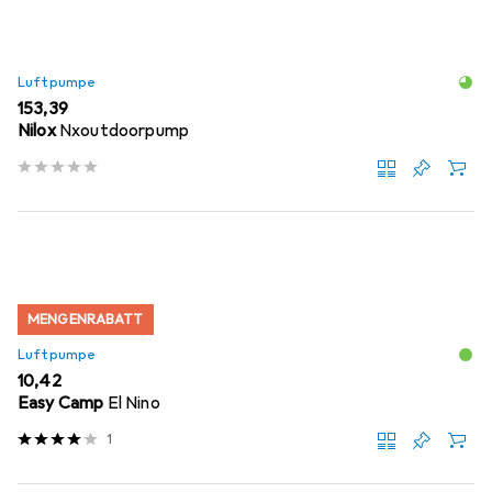
Luftpumpe
EUR
153,39
Nilox
Nxoutdoorpump
MENGENRABATT
Luftpumpe
EUR
10,42
Easy Camp
El Nino
1