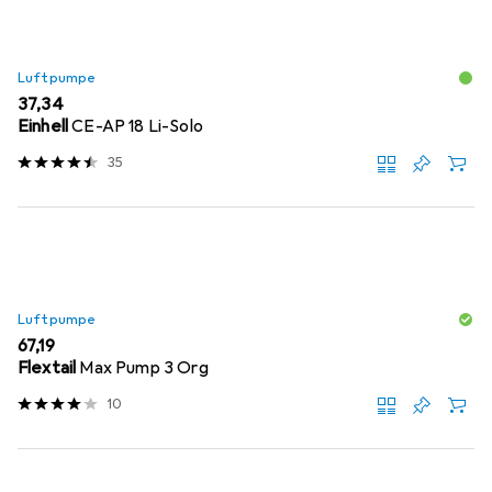
Luftpumpe
EUR
37,34
Einhell
CE-AP 18 Li-Solo
35
Luftpumpe
EUR
67,19
Flextail
Max Pump 3 Org
10