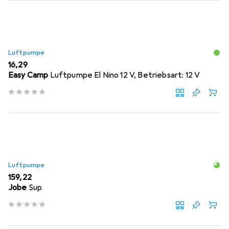
Luftpumpe
EUR
16,29
Easy Camp
Luftpumpe El Nino 12 V, Betriebsart: 12 V
Luftpumpe
EUR
159,22
Jobe
Sup