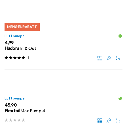
MENGENRABATT
Luftpumpe
EUR
4,99
Hudora
In & Out
1
Luftpumpe
EUR
45,90
Flextail
Max Pump 4