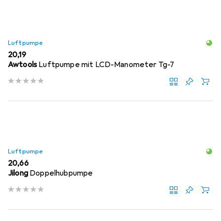
Luftpumpe
EUR
20,19
Awtools
Luftpumpe mit LCD-Manometer Tg-7
Luftpumpe
EUR
20,66
Jilong
Doppelhubpumpe