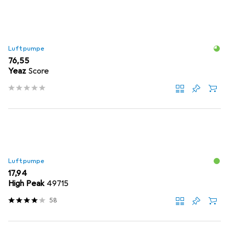
Luftpumpe
EUR
76,55
Yeaz
Score
Luftpumpe
EUR
17,94
High Peak
49715
58