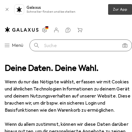
Galaxus
Zur App
Schneller finden und bestellen
Einstellungen
Kundenkonto
Vergleichslisten
Merklisten
Warenkorb
Navigation nach Kategorien
Menü
Suche
Deine Daten. Deine Wahl.
Wasserspielzeug
Planschbecken
Intex Whale
Zubehör
Wenn du nur das Nötigste wählst, erfassen wir mit Cookies
EUR
24,64
und ähnlichen Technologien Informationen zu deinem Gerät
Intex
Whale
und deinem Nutzungsverhalten auf unserer Website. Diese
brauchen wir, um dir bspw. ein sicheres Login und
Basisfunktionen wie den Warenkorb zu ermöglichen.
Zubehör für Intex Whale
Wenn du allem zustimmst, können wir diese Daten darüber
hinaus nutzen, um dir personalisierte Angebote zu zeigen,