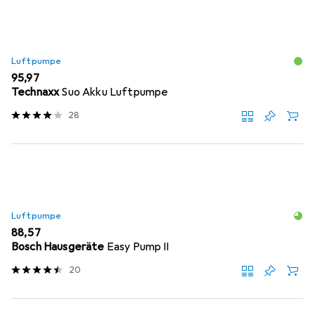
Luftpumpe
EUR
95,97
Technaxx
Suo Akku Luftpumpe
28
Luftpumpe
EUR
88,57
Bosch Hausgeräte
Easy Pump II
20