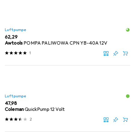
Luftpumpe
EUR
62,29
Awtools
POMPA PALIWOWA CPN YB-40A 12V
1
Luftpumpe
EUR
47,98
Coleman
QuickPump 12 Volt
2