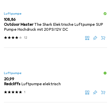
Luftpumpe
EUR
108,86
Outdoor Master
The Shark Elektrische Luftpumpe SUP
Pumpe Hochdruck mit 20PSI 12V DC
12
Luftpumpe
EUR
20,99
Redcliffs
Luftpumpe elektrisch
1