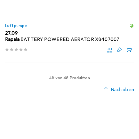
Luftpumpe
EUR
27,09
Rapala
BATTERY POWERED AERATOR X8407007
48 von 48 Produkten
Nach oben