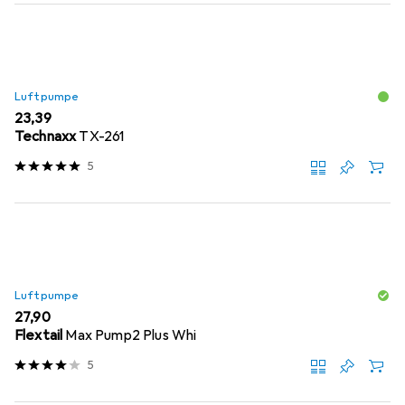
Luftpumpe
EUR
23,39
Technaxx
TX-261
5
Luftpumpe
EUR
27,90
Flextail
Max Pump2 Plus Whi
5