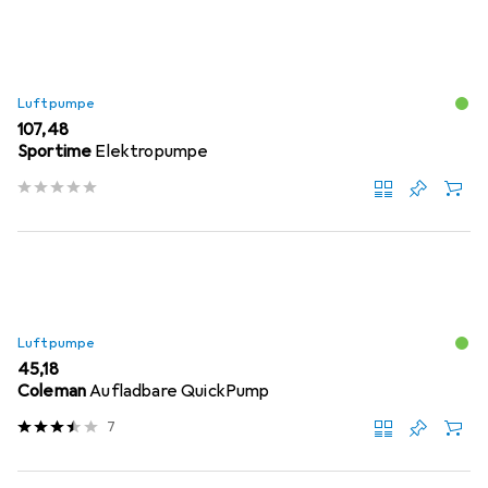
Luftpumpe
EUR
107,48
Sportime
Elektropumpe
Luftpumpe
EUR
45,18
Coleman
Aufladbare QuickPump
7