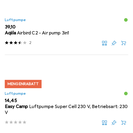
Luftpumpe
EUR
39,10
Aqiila
Airbird C2 - Air pump 3in1
2
MENGENRABATT
Luftpumpe
EUR
14,45
Easy Camp
Luftpumpe Super Cell 230 V, Betriebsart: 230
V