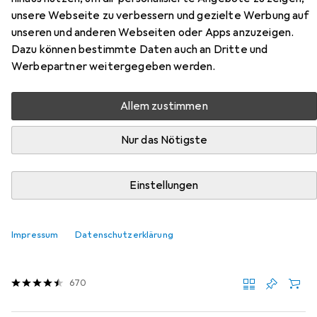
Hier findest du passendes Zubehör zum Produkt Intex
unsere Webseite zu verbessern und gezielte Werbung auf
Whale aus der Kategorie Luftpumpe.
unseren und anderen Webseiten oder Apps anzuzeigen.
Dazu können bestimmte Daten auch an Dritte und
Werbepartner weitergegeben werden.
Beliebt
Intex
Allem zustimmen
Relevanz
Nur das Nötigste
Produktliste
Einstellungen
MENGENRABATT
Luftpumpe
Impressum
Datenschutzerklärung
EUR
10,69
Intex
Double Quick III
670