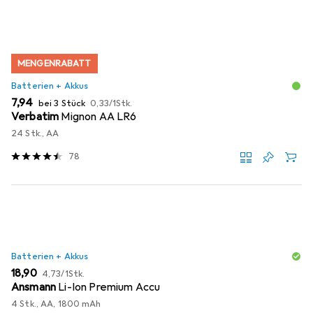
MENGENRABATT
Batterien + Akkus
EUR
EUR
7,94
bei 3 Stück
0,33
/
1Stk.
Verbatim
Mignon AA LR6
24 Stk., AA
78
Batterien + Akkus
EUR
EUR
18,90
4,73
/
1Stk.
Ansmann
Li-Ion Premium Accu
4 Stk., AA, 1800 mAh