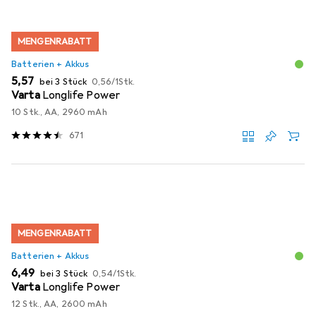
MENGENRABATT
Batterien + Akkus
EUR
EUR
5,57
bei 3 Stück
0,56
/
1Stk.
Varta
Longlife Power
10 Stk., AA, 2960 mAh
671
MENGENRABATT
Batterien + Akkus
EUR
EUR
6,49
bei 3 Stück
0,54
/
1Stk.
Varta
Longlife Power
12 Stk., AA, 2600 mAh