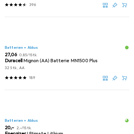
396
Batterien + Akkus
EUR
EUR
27,06
0,85
/
1Stk.
Duracell
Mignon (AA) Batterie MN1500 Plus
32 Stk., AA
189
Batterien + Akkus
EUR
EUR
20,–
2,–
/
1Stk.
Energizer
Ultimate Lithium