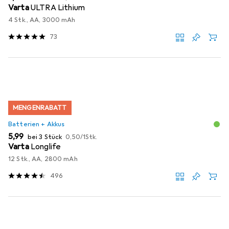
Varta
ULTRA Lithium
4 Stk., AA, 3000 mAh
73
MENGENRABATT
Batterien + Akkus
EUR
EUR
5,99
bei 3 Stück
0,50
/
1Stk.
Varta
Longlife
12 Stk., AA, 2800 mAh
496