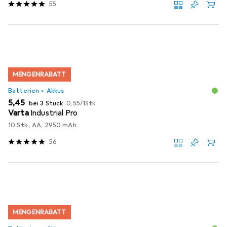
55
MENGENRABATT
Batterien + Akkus
EUR
EUR
5,45
bei 3 Stück
0,55
/
1Stk.
Varta
Industrial Pro
10 Stk., AA, 2950 mAh
56
MENGENRABATT