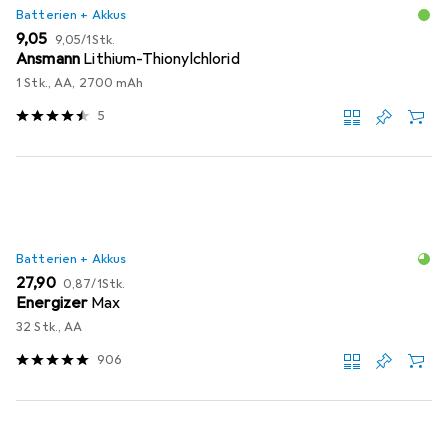
Batterien + Akkus
EUR
EUR
9,05
9,05
/
1Stk.
Ansmann
Lithium-Thionylchlorid
1 Stk., AA, 2700 mAh
5
Batterien + Akkus
EUR
EUR
27,90
0,87
/
1Stk.
Energizer
Max
32 Stk., AA
906