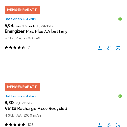
MENGENRABATT
Batterien + Akkus
EUR
EUR
5,94
bei 3 Stück
0,74
/
1Stk.
Energizer
Max Plus AA battery
8 Stk., AA, 2800 mAh
7
MENGENRABATT
Batterien + Akkus
EUR
EUR
8,30
2,07
/
1Stk.
Varta
Recharge Accu Recycled
4 Stk., AA, 2100 mAh
108