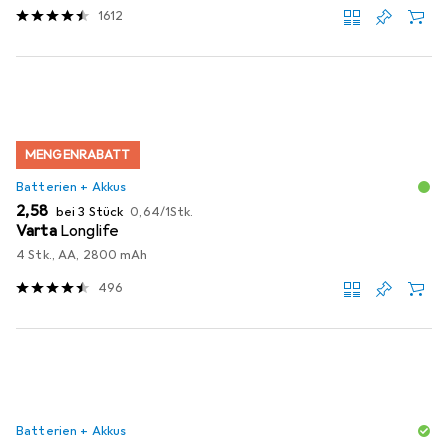
1612
MENGENRABATT
Batterien + Akkus
EUR
EUR
2,58
bei 3 Stück
0,64
/
1Stk.
Varta
Longlife
4 Stk., AA, 2800 mAh
496
Batterien + Akkus