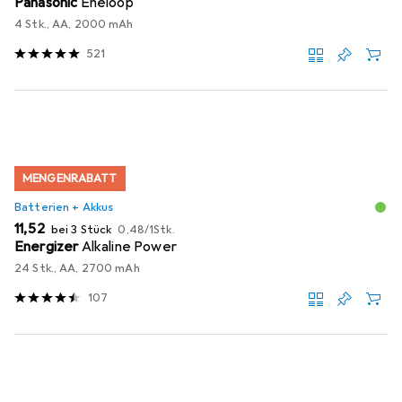
Panasonic
Eneloop
4 Stk., AA, 2000 mAh
521
MENGENRABATT
Batterien + Akkus
EUR
EUR
11,52
bei 3 Stück
0,48
/
1Stk.
Energizer
Alkaline Power
24 Stk., AA, 2700 mAh
107