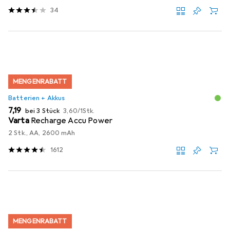
34
MENGENRABATT
Batterien + Akkus
EUR
EUR
7,19
bei 3 Stück
3,60
/
1Stk.
Varta
Recharge Accu Power
2 Stk., AA, 2600 mAh
1612
MENGENRABATT