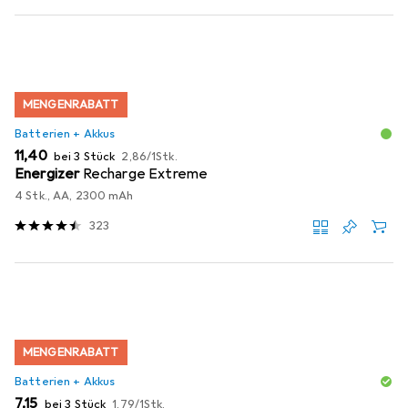
MENGENRABATT
Batterien + Akkus
EUR
EUR
11,40
bei 3 Stück
2,86
/
1Stk.
Energizer
Recharge Extreme
4 Stk., AA, 2300 mAh
323
MENGENRABATT
Batterien + Akkus
EUR
EUR
7,15
bei 3 Stück
1,79
/
1Stk.