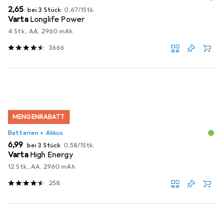
EUR
EUR
2,65
bei 3 Stück
0,67
/
1Stk.
Varta
Longlife Power
4 Stk., AA, 2960 mAh
3666
MENGENRABATT
Batterien + Akkus
EUR
EUR
6,99
bei 3 Stück
0,58
/
1Stk.
Varta
High Energy
12 Stk., AA, 2960 mAh
258