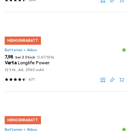
384
MENGENRABATT
Batterien + Akkus
EUR
EUR
7,98
bei 3 Stück
0,67
/
1Stk.
Varta
Longlife Power
12 Stk., AA, 2960 mAh
671
MENGENRABATT
Batterien + Akkus