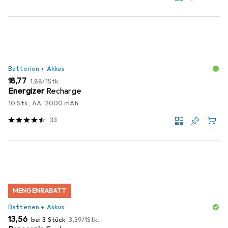
Batterien + Akkus
EUR
EUR
18,77
1,88
/
1Stk.
Energizer
Recharge
10 Stk., AA, 2000 mAh
33
MENGENRABATT
Batterien + Akkus
EUR
EUR
13,56
bei 3 Stück
3,39
/
1Stk.