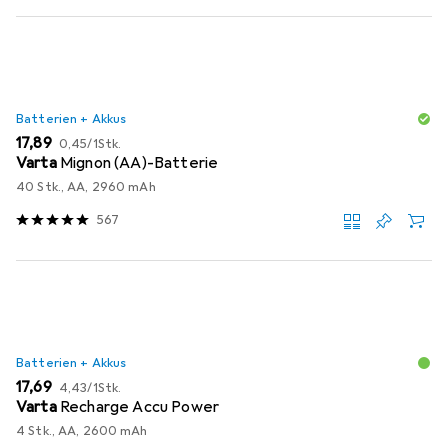
Batterien + Akkus
EUR
EUR
17,89
0,45
/
1Stk.
Varta
Mignon (AA)-Batterie
40 Stk., AA, 2960 mAh
567
Batterien + Akkus
EUR
EUR
17,69
4,43
/
1Stk.
Varta
Recharge Accu Power
4 Stk., AA, 2600 mAh