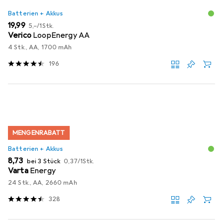
Batterien + Akkus
EUR
EUR
19,99
5,–
/
1Stk.
Verico
LoopEnergy AA
4 Stk., AA, 1700 mAh
196
MENGENRABATT
Batterien + Akkus
EUR
EUR
8,73
bei 3 Stück
0,37
/
1Stk.
Varta
Energy
24 Stk., AA, 2660 mAh
328