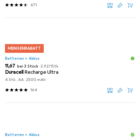
671
MENGENRABATT
Batterien + Akkus
EUR
EUR
11,67
bei 3 Stück
2,92
/
1Stk.
Duracell
Recharge Ultra
4 Stk., AA, 2500 mAh
164
Batterien + Akkus