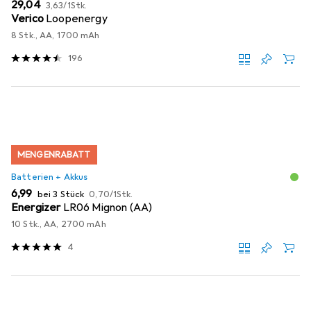
EUR
EUR
29,04
3,63
/
1Stk.
Verico
Loopenergy
8 Stk., AA, 1700 mAh
196
MENGENRABATT
Batterien + Akkus
EUR
EUR
6,99
bei 3 Stück
0,70
/
1Stk.
Energizer
LR06 Mignon (AA)
10 Stk., AA, 2700 mAh
4