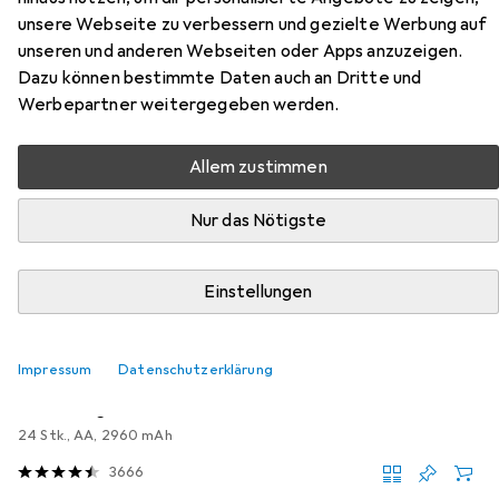
Zubehör für Ninco YOKO
unsere Webseite zu verbessern und gezielte Werbung auf
Elektromotor 1:18 Drift-Car
unseren und anderen Webseiten oder Apps anzuzeigen.
Dazu können bestimmte Daten auch an Dritte und
Hier findest du passendes Zubehör zum Produkt Ninco
Werbepartner weitergegeben werden.
YOKO Elektromotor 1:18 Drift-Car aus der Kategorie
Batterien + Akkus.
Allem zustimmen
Relevanz
Nur das Nötigste
Produktliste
Einstellungen
MENGENRABATT
Batterien + Akkus
Impressum
Datenschutzerklärung
EUR
EUR
13,61
bei 3 Stück
0,57
/
1Stk.
Varta
Longlife Power
24 Stk., AA, 2960 mAh
3666