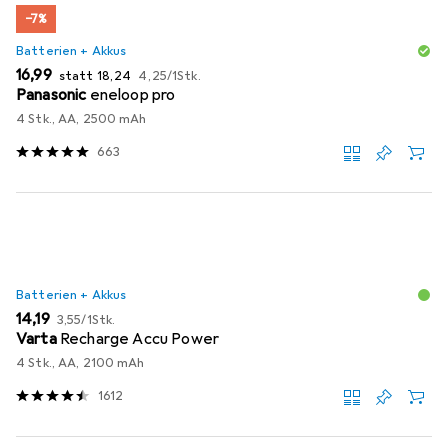
−7%
Batterien + Akkus
EUR
EUR
EUR
16,99
statt
18,24
4,25
/
1Stk.
Panasonic
eneloop pro
4 Stk., AA, 2500 mAh
663
Batterien + Akkus
EUR
EUR
14,19
3,55
/
1Stk.
Varta
Recharge Accu Power
4 Stk., AA, 2100 mAh
1612