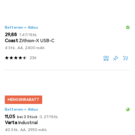
Batterien + Akkus
EUR
EUR
29,88
7,47
/
1Stk.
Coast
Zithion-X USB-C
4 Stk., AA, 2400 mAh
236
MENGENRABATT
Batterien + Akkus
EUR
EUR
11,05
bei 3 Stück
0,27
/
1Stk.
Varta
Industrial
40 Stk., AA, 2950 mAh