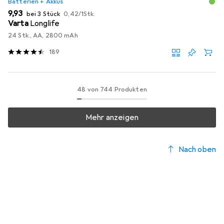
Batterien + Akkus
EUR
EUR
9,93
bei 3 Stück
0,42
/
1Stk.
Varta
Longlife
24 Stk., AA, 2800 mAh
189
48 von 744 Produkten
Mehr anzeigen
Nach oben