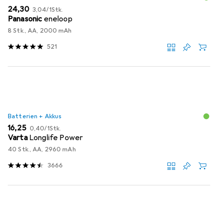
EUR
EUR
24,30
3,04
/
1Stk.
Panasonic
eneloop
8 Stk., AA, 2000 mAh
521
Batterien + Akkus
EUR
EUR
16,25
0,40
/
1Stk.
Varta
Longlife Power
40 Stk., AA, 2960 mAh
3666