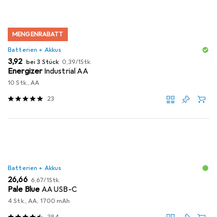
MENGENRABATT
Batterien + Akkus
EUR
EUR
3,92
bei 3 Stück
0,39
/
1Stk.
Energizer
Industrial AA
10 Stk., AA
23
Batterien + Akkus
EUR
EUR
26,66
6,67
/
1Stk.
Pale Blue
AA USB-C
4 Stk., AA, 1700 mAh