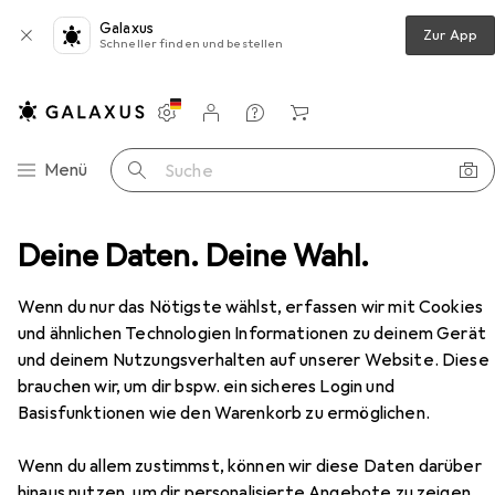
Galaxus
Zur App
Schneller finden und bestellen
Einstellungen
Kundenkonto
Vergleichslisten
Merklisten
Warenkorb
Navigation nach Kategorien
Menü
Suche
s für Kinder
Deine Daten. Deine Wahl.
Ninco YOKO Elektromotor 1:18 Drift-Car
Zubehör
Wenn du nur das Nötigste wählst, erfassen wir mit Cookies
EUR
37,03
und ähnlichen Technologien Informationen zu deinem Gerät
Ninco
YOKO Elektromotor 1:18 Drift-
und deinem Nutzungsverhalten auf unserer Website. Diese
Car
brauchen wir, um dir bspw. ein sicheres Login und
Basisfunktionen wie den Warenkorb zu ermöglichen.
Wenn du allem zustimmst, können wir diese Daten darüber
hinaus nutzen, um dir personalisierte Angebote zu zeigen,