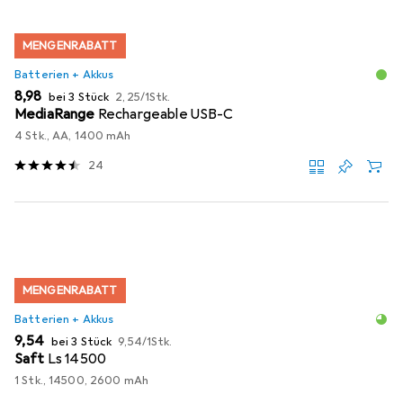
MENGENRABATT
Batterien + Akkus
EUR
EUR
8,98
bei 3 Stück
2,25
/
1Stk.
MediaRange
Rechargeable USB-C
4 Stk., AA, 1400 mAh
24
MENGENRABATT
Batterien + Akkus
EUR
EUR
9,54
bei 3 Stück
9,54
/
1Stk.
Saft
Ls 14500
1 Stk., 14500, 2600 mAh