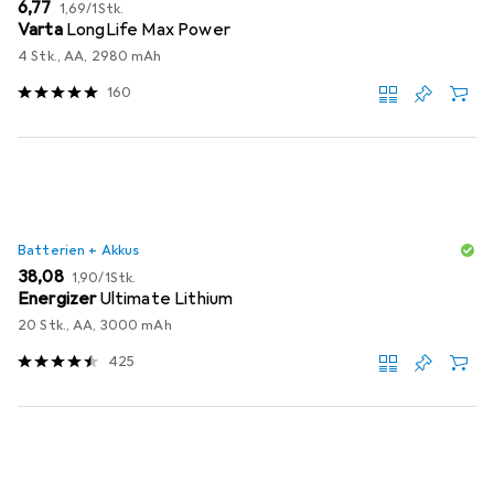
EUR
EUR
6,77
1,69
/
1Stk.
Varta
LongLife Max Power
4 Stk., AA, 2980 mAh
160
Batterien + Akkus
EUR
EUR
38,08
1,90
/
1Stk.
Energizer
Ultimate Lithium
20 Stk., AA, 3000 mAh
425