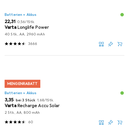
Batterien + Akkus
EUR
EUR
22,31
0,56
/
1Stk.
Varta
Longlife Power
40 Stk., AA, 2960 mAh
3666
MENGENRABATT
Batterien + Akkus
EUR
EUR
3,35
bei 3 Stück
1,68
/
1Stk.
Varta
Recharge Accu Solar
2 Stk., AA, 800 mAh
60