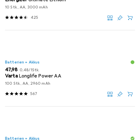
10 Stk., AA, 3000 mAh
425
Batterien + Akkus
EUR
EUR
47,98
0,48
/
1Stk.
Varta
Longlife Power AA
100 Stk., AA, 2960 mAh
567
Batterien + Akkus