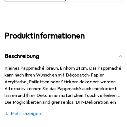
Produktinformationen
Beschreibung
Kleines Pappmaché, braun, Einhorn 21 cm. Das Pappmaché
kann nach Ihren Wünschen mit Décopatch-Papier,
Acrylfarbe, Pailletten oder Stickern dekoriert werden.
Alternativ können Sie das Pappmaché auch undekoriert
lassen und Ihrer Deko einen natürlichen Touch verleihen.
Die Möglichkeiten sind grenzenlos. DIY-Dekoration: ein
Tier, das Sie originalgetreu oder auf völlig verrückte
Mehr anzeigen
Weise dekorieren können. Es wird zum
Dekorationsobjekt, zur Figur in einer Geschichte oder