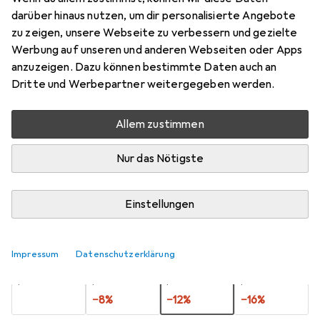
cm Einhorn
darüber hinaus nutzen, um dir personalisierte Angebote
zu zeigen, unsere Webseite zu verbessern und gezielte
Preis in EUR inkl. MwSt.
Werbung auf unseren und anderen Webseiten oder Apps
anzuzeigen. Dazu können bestimmte Daten auch an
Dritte und Werbepartner weitergegeben werden.
Bewertungen
Allem zustimmen
Zwischen Mo, 17.8. und Mi, 19.8. geliefert
Nur das Nötigste
Mehr als 10 Stück an Lager beim Lieferanten
Benachrichtigen, wenn schneller verfügbar
Einstellungen
Lieferort angeben für genaue Lieferzeit
Impressum
Datenschutzerklärung
1 Stück
2 Stück
3 Stück
4 Stück
EUR
9,35
EUR
8,59
EUR
8,23
EUR
7,85
pro Stück
pro Stück
pro Stück
pro Stück
−
8
%
−
12
%
−
16
%