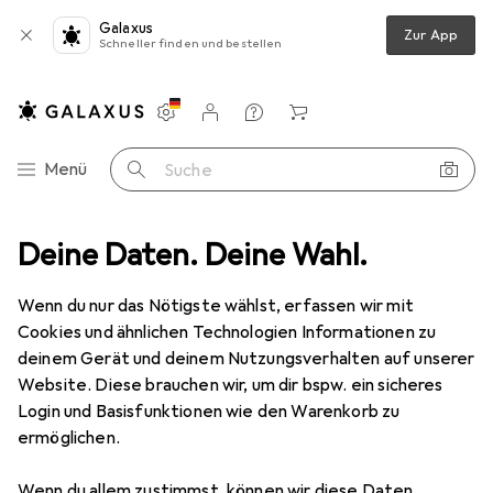
Galaxus
Zur App
Schneller finden und bestellen
Einstellungen
Kundenkonto
Vergleichslisten
Merklisten
Warenkorb
Navigation nach Kategorien
Menü
Suche
Deine Daten. Deine Wahl.
Bastelrohlinge
Décopatch Papp-Figuren 16 x 6 x 21 cm Einhorn
Wenn du nur das Nötigste wählst, erfassen wir mit
Cookies und ähnlichen Technologien Informationen zu
15 Bilder
deinem Gerät und deinem Nutzungsverhalten auf unserer
Website. Diese brauchen wir, um dir bspw. ein sicheres
MENGENRABATT
Login und Basisfunktionen wie den Warenkorb zu
ermöglichen.
EUR
8,23
Spare
EUR
3,36
Décopatch
Papp-Figuren 16 x 6 x 21
Wenn du allem zustimmst, können wir diese Daten