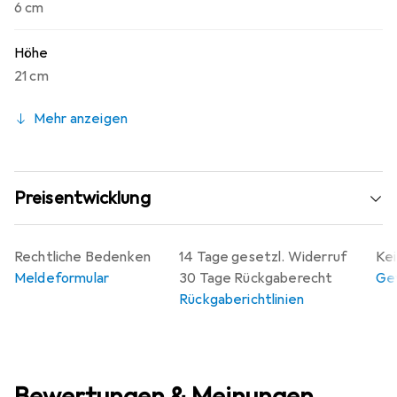
6 cm
Höhe
21 cm
Mehr anzeigen
Preisentwicklung
Rechtliche Bedenken
14 Tage gesetzl. Widerruf
Kei
Meldeformular
30 Tage Rückgaberecht
Gew
Rückgaberichtlinien
Bewertungen & Meinungen