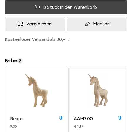
3 Stück in den Warenkorb
Vergleichen
Merken
i
Kostenloser Versand ab 30,–
Farbe
2
Beige
AAM700
EUR
9,35
EUR
44,19