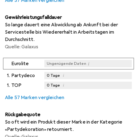
Alle 57 Marken vergleichen
Gewährleistungsfalldauer
So lange dauert eine Abwicklung ab Ankunft bei der
Servicestelle bis Wiedererhalt in Arbeitstagen im
Durchschnitt.
Quelle: Galaxus
i
Eurolite
Ungenügende Daten
1.
Partydeco
i
0
Tage
1.
TOP
i
0
Tage
i
i
Ungenügende Daten
Ungenügende Daten
Alle 57 Marken vergleichen
Rückgabequote
So oft wird ein Produkt dieser Marke in der Kategorie
«Partydekoration» retourniert.
Quelle: Galaxus