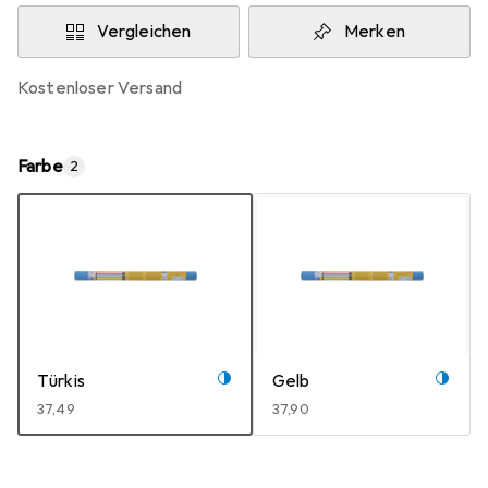
Vergleichen
Merken
kostenloser Versand
Farbe
2
Türkis
Gelb
EUR
37,49
EUR
37,90