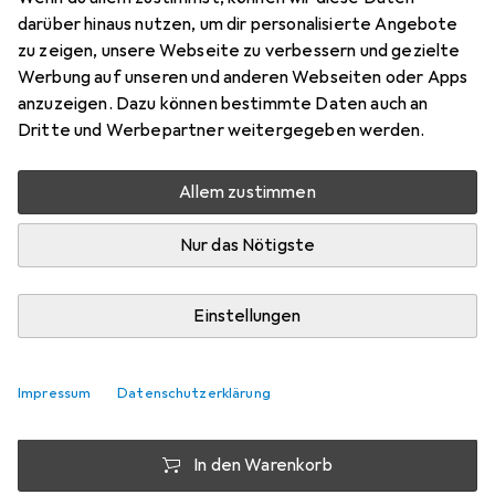
1 Stk.
darüber hinaus nutzen, um dir personalisierte Angebote
Preis in EUR inkl. MwSt.
zu zeigen, unsere Webseite zu verbessern und gezielte
Werbung auf unseren und anderen Webseiten oder Apps
Schneller lieferbar
anzuzeigen. Dazu können bestimmte Daten auch an
Angebot für
EUR
47,99
Dritte und Werbepartner weitergegeben werden.
Marke
Bewertungen
Allem zustimmen
Mehr von Eurolite
Nur das Nötigste
Zwischen Do, 20.8. und Mi, 26.8. geliefert
9 Stück an Lager beim Lieferanten
Einstellungen
Benachrichtigen, wenn schneller verfügbar
Impressum
Datenschutzerklärung
Lieferort angeben für genaue Lieferzeit
In den Warenkorb