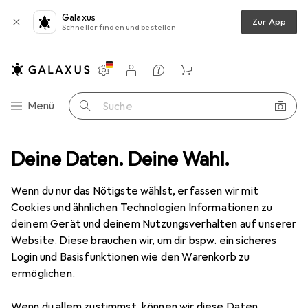
Galaxus
Zur App
Schneller finden und bestellen
Einstellungen
Kundenkonto
Vergleichslisten
Merklisten
Warenkorb
Navigation nach Kategorien
Menü
Suche
elgrundmaterial
Deine Daten. Deine Wahl.
Weiteres Bastelmaterial
Glorex Glasnuggets
Wenn du nur das Nötigste wählst, erfassen wir mit
Cookies und ähnlichen Technologien Informationen zu
1 Bild
deinem Gerät und deinem Nutzungsverhalten auf unserer
Website. Diese brauchen wir, um dir bspw. ein sicheres
MENGENRABATT
Login und Basisfunktionen wie den Warenkorb zu
EUR
6,01
ermöglichen.
Spare
EUR
3,99
Glorex
Glasnuggets
Wenn du allem zustimmst, können wir diese Daten