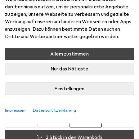
darüber hinaus nutzen, um dir personalisierte Angebote
Preis in EUR inkl. MwSt.
zu zeigen, unsere Webseite zu verbessern und gezielte
Werbung auf unseren und anderen Webseiten oder Apps
Marke
Bewertungen
anzuzeigen. Dazu können bestimmte Daten auch an
Mehr von Glorex
11
Dritte und Werbepartner weitergegeben werden.
Allem zustimmen
Zwischen Do, 13.8. und Do, 20.8. geliefert
Mehr als 10 Stück an Lager beim Lieferanten
Nur das Nötigste
Benachrichtigen, wenn schneller verfügbar
Lieferort angeben für genaue Lieferzeit
Einstellungen
1 Stück
2 Stück
3 Stück
4 Stück
EUR
7,34
EUR
6,43
EUR
6,01
EUR
5,55
Impressum
Datenschutzerklärung
pro Stück
pro Stück
pro Stück
pro Stück
−
12
%
−
18
%
−
24
%
3 Stück in den Warenkorb