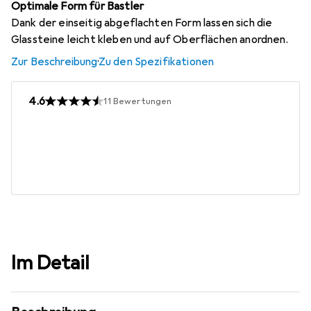
Optimale Form für Bastler
Dank der einseitig abgeflachten Form lassen sich die
Glassteine leicht kleben und auf Oberflächen anordnen.
Zur Beschreibung
·
Zu den Spezifikationen
4.6
11
Bewertungen
Im Detail