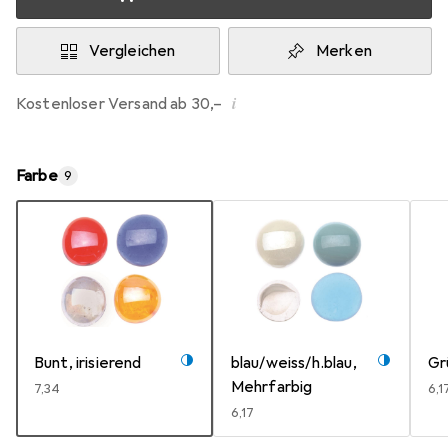
Vergleichen
Merken
i
Kostenloser Versand ab 30,–
Farbe
9
Bunt, irisierend
blau/weiss/h.blau,
Gr
Mehrfarbig
EUR
7,34
EU
6,1
EUR
6,17