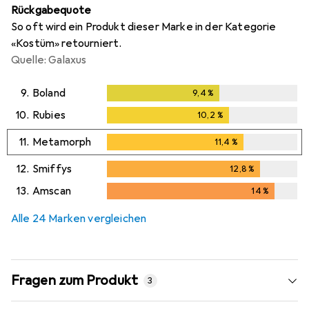
Rückgabequote
So oft wird ein Produkt dieser Marke in der Kategorie
«Kostüm» retourniert.
Quelle: Galaxus
9.
Boland
9,4
%
9,4
%
10.
Rubies
10,2
%
10,2
%
11.
Metamorph
11,4
%
11,4
%
12.
Smiffys
12,8
%
12,8
%
13.
Amscan
14
%
14
%
Alle 24 Marken vergleichen
Fragen zum Produkt
3