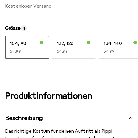
kostenloser Versand
Grösse
4
104, 98
122, 128
134, 140
EUR
54,99
EUR
54,99
EUR
54,99
Produktinformationen
Beschreibung
Das richtige Kostüm für deinen Auftritt als Pippi