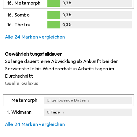
16.
Metamorph
0,3
%
0,3
%
16.
Sombo
0,3
%
0,3
%
16.
Thetru
0,3
%
0,3
%
Alle 24 Marken vergleichen
Gewährleistungsfalldauer
So lange dauert eine Abwicklung ab Ankunft bei der
Servicestelle bis Wiedererhalt in Arbeitstagen im
Durchschnitt.
Quelle: Galaxus
i
Metamorph
Ungenügende Daten
1.
Widmann
i
0
Tage
i
i
i
Ungenügende Daten
Ungenügende Daten
Ungenügende Daten
Alle 24 Marken vergleichen