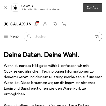
Galaxus
Zur App
Schneller finden und bestellen
Einstellungen
Kundenkonto
Vergleichslisten
Merklisten
Warenkorb
Navigation nach Kategorien
Menü
Suche
arty
Deine Daten. Deine Wahl.
Kostüm
Metamorph Pippi Langstrumpf Kostüm für Kinder
Wenn du nur das Nötigste wählst, erfassen wir mit
Cookies und ähnlichen Technologien Informationen zu
6 Bilder
deinem Gerät und deinem Nutzungsverhalten auf unserer
Website. Diese brauchen wir, um dir bspw. ein sicheres
EUR
54,99
Login und Basisfunktionen wie den Warenkorb zu
Metamorph
Pippi Langstrumpf
ermöglichen.
Kostüm für Kinder
Wenn du allem zustimmst, können wir diese Daten