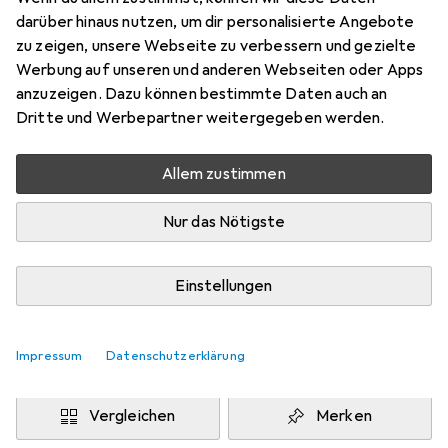
104, 98
darüber hinaus nutzen, um dir personalisierte Angebote
Preis in EUR inkl. MwSt.
zu zeigen, unsere Webseite zu verbessern und gezielte
Werbung auf unseren und anderen Webseiten oder Apps
Marke
Bewertungen
anzuzeigen. Dazu können bestimmte Daten auch an
Mehr von Metamorph
14
Dritte und Werbepartner weitergegeben werden.
Allem zustimmen
Zwischen Mi, 12.8. und Fr, 14.8. geliefert
Mehr als 10 Stück an Lager beim Drittanbieter
Nur das Nötigste
Lieferort angeben für genaue Lieferzeit
i
Angebot von
Einstellungen
Metamorph GmbH
DE
Impressum
Datenschutzerklärung
In den Warenkorb
Vergleichen
Merken