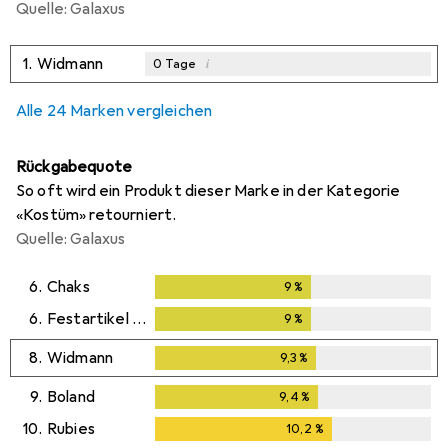
Quelle: Galaxus
1.
Widmann
i
0
Tage
Alle 24 Marken vergleichen
Rückgabequote
So oft wird ein Produkt dieser Marke in der Kategorie
«Kostüm» retourniert.
Quelle: Galaxus
6.
Chaks
9
%
9
%
6.
Festartikel Müller
9
%
9
%
8.
Widmann
9,3
%
9,3
%
9.
Boland
9,4
%
9,4
%
10.
Rubies
10,2
%
10,2
%