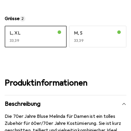
Grösse
2
L, XL
M, S
EUR
33,39
EUR
33,39
Produktinformationen
Beschreibung
Die 70er Jahre Bluse Melinda für Damen ist ein tolles
Zubehör für 60er/70er Jahre Kostümierung. Sie ist kurz
geschnitten, tailliert und vielseitig kombinierbar. Ideal