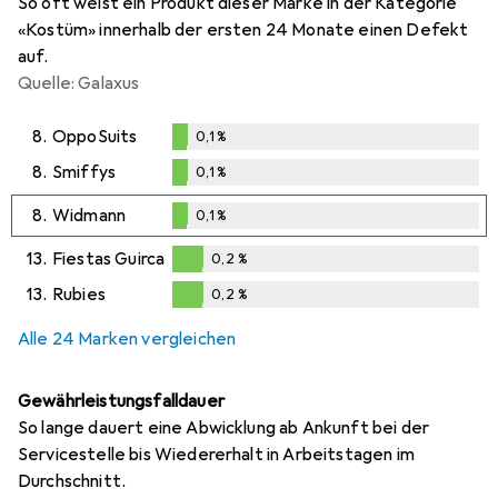
So oft weist ein Produkt dieser Marke in der Kategorie
«Kostüm» innerhalb der ersten 24 Monate einen Defekt
auf.
Quelle: Galaxus
8.
OppoSuits
0,1
%
0,1
%
8.
Smiffys
0,1
%
0,1
%
8.
Widmann
0,1
%
0,1
%
13.
Fiestas Guirca
0,2
%
0,2
%
13.
Rubies
0,2
%
0,2
%
Alle 24 Marken vergleichen
Gewährleistungsfalldauer
So lange dauert eine Abwicklung ab Ankunft bei der
Servicestelle bis Wiedererhalt in Arbeitstagen im
Durchschnitt.