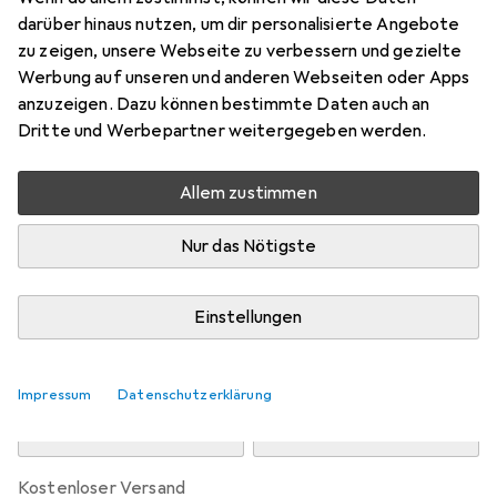
Preis in EUR inkl. MwSt.
darüber hinaus nutzen, um dir personalisierte Angebote
zu zeigen, unsere Webseite zu verbessern und gezielte
Marke
Bewertungen
Werbung auf unseren und anderen Webseiten oder Apps
Mehr von Widmann
1
anzuzeigen. Dazu können bestimmte Daten auch an
Dritte und Werbepartner weitergegeben werden.
Zwischen Di, 11.8. und Do, 13.8. geliefert
Allem zustimmen
Nur 3 Stück an Lager beim Drittanbieter
Lieferort angeben für genaue Lieferzeit
Nur das Nötigste
i
Angebot von
Metamorph GmbH
DE
Einstellungen
In den Warenkorb
Impressum
Datenschutzerklärung
Vergleichen
Merken
kostenloser Versand