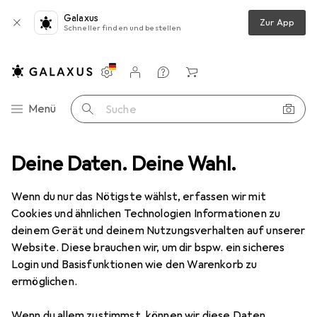
Galaxus
Zur App
Schneller finden und bestellen
Einstellungen
Kundenkonto
Vergleichslisten
Merklisten
Warenkorb
Navigation nach Kategorien
Menü
Suche
Verkleidung + Party
Deine Daten. Deine Wahl.
Kostüm
Widmann Groovy Bluse Bubbles
Wenn du nur das Nötigste wählst, erfassen wir mit
Cookies und ähnlichen Technologien Informationen zu
5 Bilder
deinem Gerät und deinem Nutzungsverhalten auf unserer
Website. Diese brauchen wir, um dir bspw. ein sicheres
EUR
33,39
Login und Basisfunktionen wie den Warenkorb zu
Widmann
Groovy Bluse Bubbles
ermöglichen.
L, XL
Wenn du allem zustimmst, können wir diese Daten