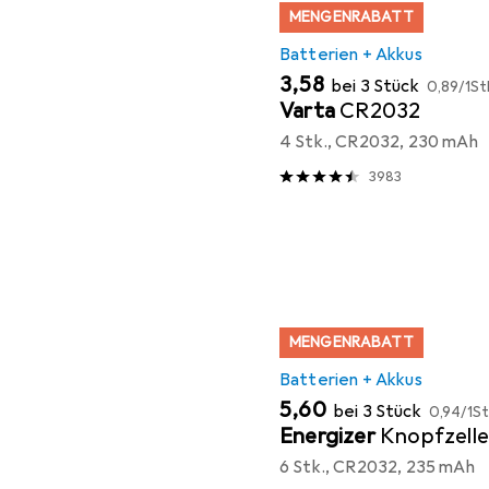
MENGENRABATT
Batterien + Akkus
EUR
EUR
3,58
bei 3 Stück
0,89
/
1St
Varta
CR2032
4 Stk., CR2032, 230 mAh
3983
MENGENRABATT
Batterien + Akkus
EUR
EUR
5,60
bei 3 Stück
0,94
/
1St
Energizer
Knopfzell
6 Stk., CR2032, 235 mAh