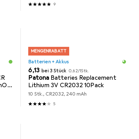
9
MENGENRABATT
Batterien + Akkus
EUR
EUR
6,13
bei 3 Stück
0,62
/
1Stk.
CR
Patona
Batteries Replacement
MnO2
Lithium 3V CR2032 10Pack
m
10 Stk., CR2032, 240 mAh
5