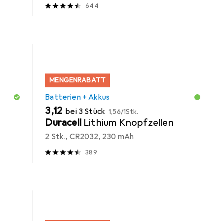
644
MENGENRABATT
Batterien + Akkus
EUR
EUR
3,12
bei 3 Stück
1,56
/
1Stk.
Duracell
Lithium Knopfzellen
2 Stk., CR2032, 230 mAh
389