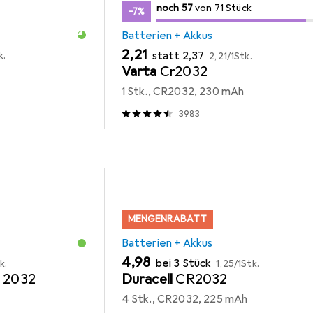
57
57
noch 57
/ 71
von 71 Stück
von 71 Stück
−7%
Batterien + Akkus
EUR
EUR
EUR
2,21
statt
2,37
k.
2,21
/
1Stk.
Varta
Cr2032
1 Stk., CR2032, 230 mAh
3983
MENGENRABATT
Batterien + Akkus
EUR
EUR
4,98
bei 3 Stück
k.
1,25
/
1Stk.
e 2032
Duracell
CR2032
4 Stk., CR2032, 225 mAh