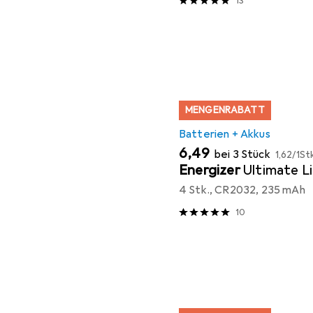
13
MENGENRABATT
Batterien + Akkus
EUR
EUR
6,49
bei 3 Stück
1,62
/
1St
Energizer
Ultimate L
4 Stk., CR2032, 235 mAh
10