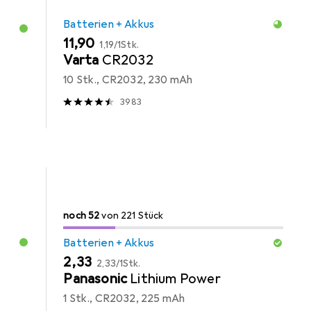
Batterien + Akkus
EUR
EUR
11,90
1,19
/
1Stk.
Varta
CR2032
10 Stk., CR2032, 230 mAh
3983
52
52
noch 52
/ 221
von 221 Stück
von 221 Stück
Batterien + Akkus
EUR
EUR
2,33
2,33
/
1Stk.
Panasonic
Lithium Power
1 Stk., CR2032, 225 mAh