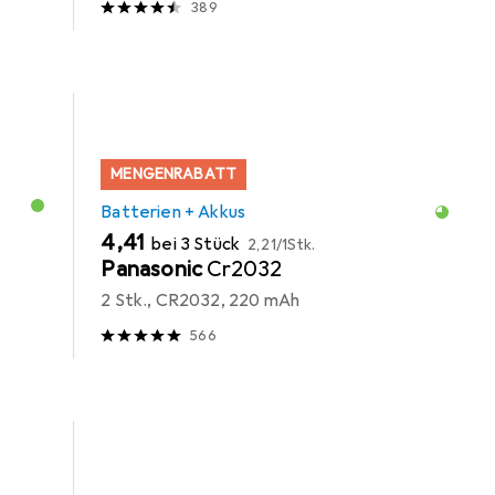
389
MENGENRABATT
Batterien + Akkus
EUR
EUR
4,41
bei 3 Stück
2,21
/
1Stk.
Panasonic
Cr2032
2 Stk., CR2032, 220 mAh
566