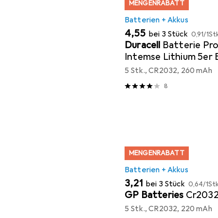
MENGENRABATT
Batterien + Akkus
EUR
EUR
4,55
bei 3 Stück
0,91
/
1St
Duracell
Batterie Pro
Intemse Lithium 5er B
5 Stk., CR2032, 260 mAh
8
MENGENRABATT
Batterien + Akkus
EUR
EUR
3,21
bei 3 Stück
0,64
/
1Stk
GP Batteries
Cr203
5 Stk., CR2032, 220 mAh