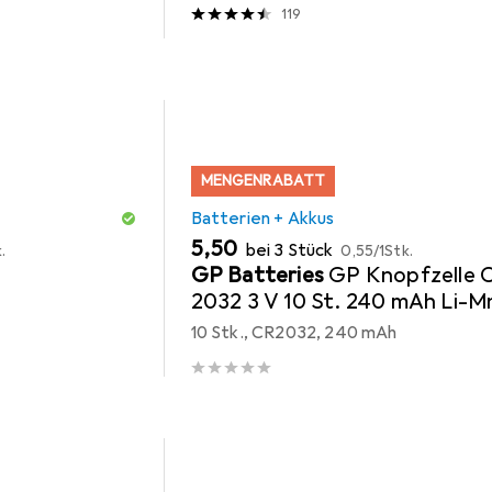
119
MENGENRABATT
Batterien + Akkus
EUR
EUR
5,50
bei 3 Stück
.
0,55
/
1Stk.
GP Batteries
GP Knopfzelle 
2032 3 V 10 St. 240 mAh Li-
GP Ultra Plus Batterie Lithiu
10 Stk., CR2032, 240 mAh