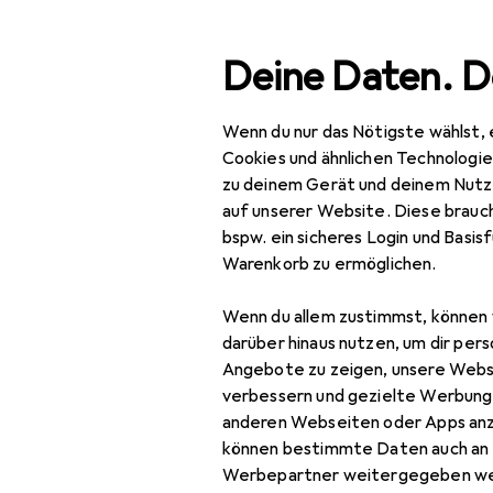
Suche
Deine Daten. D
Wenn du nur das Nötigste wählst, 
Navigation nach Kategorien
Gesamtsortiment
Bea
Gesamtsortiment
Cookies und ähnlichen Technologi
zu deinem Gerät und deinem Nutz
Beauty +
auf unserer Website. Diese brauch
Gesundheit
EU
16
bspw. ein sicheres Login und Basis
Be
Warenkorb zu ermöglichen.
Gesundheit
150
Wenn du allem zustimmst, können 
Gesundheitsmessgeräte
darüber hinaus nutzen, um dir pers
Alkoholtester
Angebote zu zeigen, unsere Webs
verbessern und gezielte Werbung
Blutdruckmessgerät
Zubehör für
anderen Webseiten oder Apps an
können bestimmte Daten auch an 
Bluttest
Werbepartner weitergegeben we
Hier findest du passendes