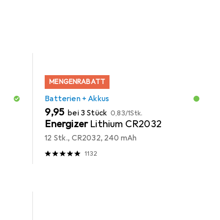
MENGENRABATT
Batterien + Akkus
EUR
EUR
9,95
bei 3 Stück
0,83
/
1Stk.
Energizer
Lithium CR2032
12 Stk., CR2032, 240 mAh
1132