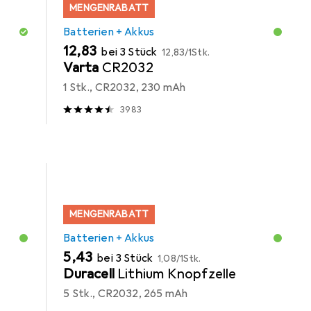
MENGENRABATT
Batterien + Akkus
EUR
EUR
12,83
bei 3 Stück
12,83
/
1Stk.
Varta
CR2032
1 Stk., CR2032, 230 mAh
3983
MENGENRABATT
Batterien + Akkus
EUR
EUR
5,43
bei 3 Stück
1,08
/
1Stk.
Duracell
Lithium Knopfzelle
5 Stk., CR2032, 265 mAh