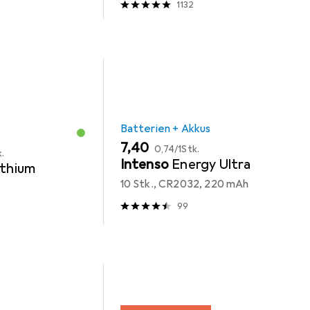
1132
Batterien + Akkus
EUR
EUR
7,40
0,74
/
1Stk.
k.
Intenso
Energy Ultra
ithium
10 Stk., CR2032, 220 mAh
99