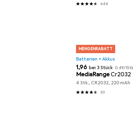
644
MENGENRABATT
Batterien + Akkus
EUR
EUR
1,96
bei 3 Stück
0,49
/
1Stk
MediaRange
Cr2032
4 Stk., CR2032, 220 mAh
30