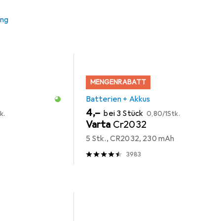
ung
MENGENRABATT
Batterien + Akkus
EUR
EUR
4,–
bei 3 Stück
k.
0,80
/
1Stk.
Varta
Cr2032
5 Stk., CR2032, 230 mAh
3983