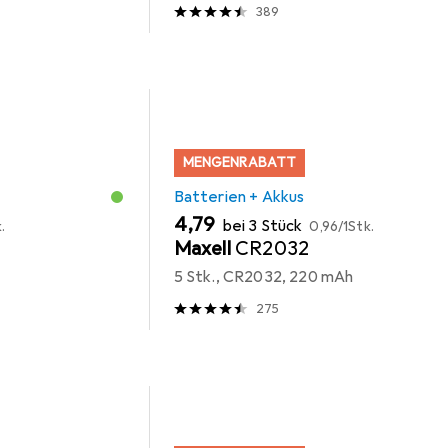
389
MENGENRABATT
Batterien + Akkus
EUR
EUR
4,79
bei 3 Stück
.
0,96
/
1Stk.
Maxell
CR2032
5 Stk., CR2032, 220 mAh
275