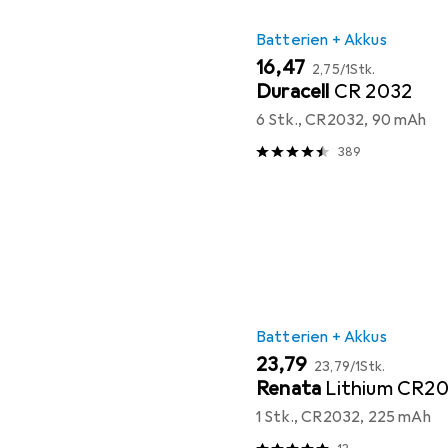
Batterien + Akkus
EUR
EUR
16,47
2,75
/
1Stk.
Duracell
CR 2032
6 Stk., CR2032, 90 mAh
389
Batterien + Akkus
EUR
EUR
23,79
23,79
/
1Stk.
Renata
Lithium CR2
1 Stk., CR2032, 225 mAh