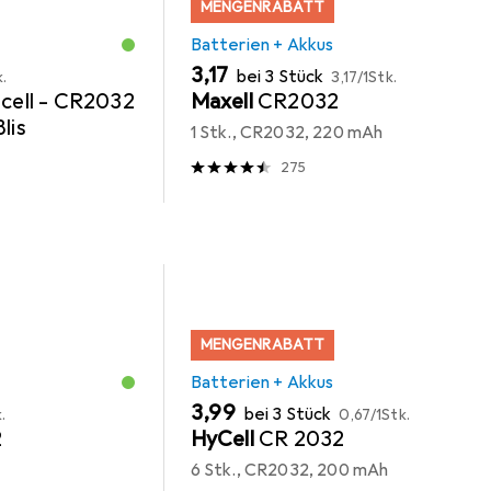
MENGENRABATT
Batterien + Akkus
EUR
EUR
3,17
bei 3 Stück
k.
3,17
/
1Stk.
cell - CR2032
Maxell
CR2032
lis
1 Stk., CR2032, 220 mAh
275
MENGENRABATT
Batterien + Akkus
EUR
EUR
3,99
bei 3 Stück
.
0,67
/
1Stk.
2
HyCell
CR 2032
6 Stk., CR2032, 200 mAh