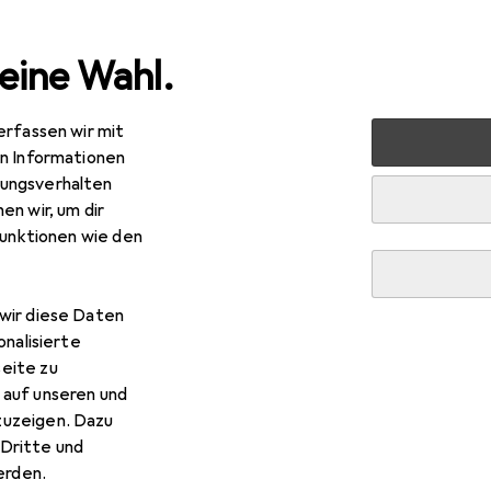
eine Wahl.
erfassen wir mit
uty + Gesundheit
Gesundheit
Gesundheitsmessgeräte
en Informationen
ungsverhalten
en wir, um dir
R
,03
funktionen wie den
per
40.821
 kg
wir diese Daten
onalisierte
eite zu
 auf unseren und
 Beper 40.821
zuzeigen. Dazu
Dritte und
rden.
 Zubehör zum Produkt Beper 40.821 aus der Kategorie Batteri