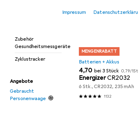
Fieberthermometer
Sortieren nach
:
Relevanz
Impressum
Datenschutzerklär
Personenwaage
Produktliste
Pulsoximeter + EKG
Zubehör
Gesundheitsmessgeräte
MENGENRABATT
Zyklustracker
Batterien + Akkus
EUR
EUR
4,70
bei 3 Stück
0,79
/
1St
Energizer
CR2032
Angebote
6 Stk., CR2032, 235 mAh
Gebraucht
1132
Personenwaage