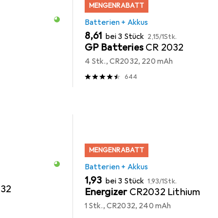
MENGENRABATT
Batterien + Akkus
EUR
EUR
8,61
bei 3 Stück
2,15
/
1Stk.
GP Batteries
CR 2032
4 Stk., CR2032, 220 mAh
644
MENGENRABATT
Batterien + Akkus
EUR
EUR
1,93
bei 3 Stück
1,93
/
1Stk.
032
Energizer
CR2032 Lithium
1 Stk., CR2032, 240 mAh