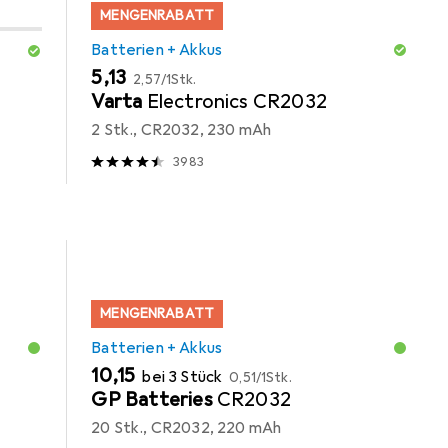
MENGENRABATT
Batterien + Akkus
EUR
EUR
5,13
2,57
/
1Stk.
Varta
Electronics CR2032
2 Stk., CR2032, 230 mAh
3983
MENGENRABATT
Batterien + Akkus
EUR
EUR
10,15
bei 3 Stück
0,51
/
1Stk.
GP Batteries
CR2032
20 Stk., CR2032, 220 mAh