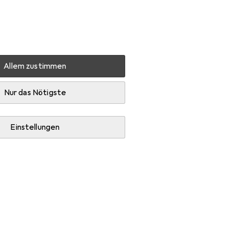
Einstellungen
Kundenkonto
Vergleichslisten
Merklisten
Warenkorb
Anmelden
Allem zustimmen
Personenwaage
Beper 40.821
Zubehör
Nur das Nötigste
Einstellungen
en + Akkus.