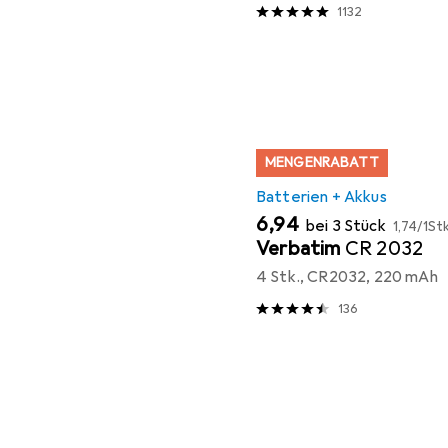
1132
MENGENRABATT
Batterien + Akkus
EUR
EUR
6,94
bei 3 Stück
1,74
/
1Stk
Verbatim
CR 2032
4 Stk., CR2032, 220 mAh
136