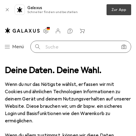
Galaxus
Zur App
Schneller finden und bestellen
Einstellungen
Kundenkonto
Vergleichslisten
Merklisten
Warenkorb
Navigation nach Kategorien
Menü
Suche
it
Deine Daten. Deine Wahl.
Gesundheitsmessgeräte
Zubehör Gesundheitsmessgeräte
Zubehör Gesundheitsmessgeräte
Wenn du nur das Nötigste wählst, erfassen wir mit
Cookies und ähnlichen Technologien Informationen zu
deinem Gerät und deinem Nutzungsverhalten auf unserer
Produkte
Forum
Website. Diese brauchen wir, um dir bspw. ein sicheres
Login und Basisfunktionen wie den Warenkorb zu
ermöglichen.
Wenn du allem zustimmst, können wir diese Daten