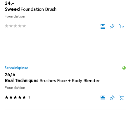
EUR
34,–
Sweed
Foundation Brush
Foundation
Schminkpinsel
EUR
26,16
Real Techniques
Brushes Face + Body Blender
Foundation
1