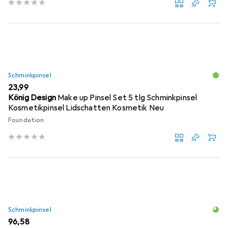
Schminkpinsel
EUR
23,99
König Design
Make up Pinsel Set 5 tlg Schminkpinsel
Kosmetikpinsel Lidschatten Kosmetik Neu
Foundation
Schminkpinsel
EUR
96,58