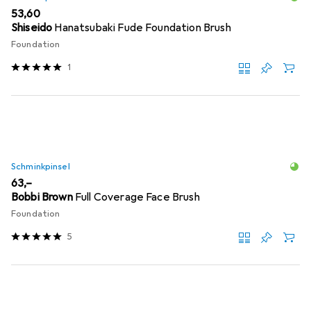
EUR
53,60
Shiseido
Hanatsubaki Fude Foundation Brush
Foundation
1
Schminkpinsel
EUR
63,–
Bobbi Brown
Full Coverage Face Brush
Foundation
5