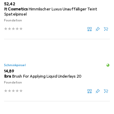
EUR
52,42
It Cosmetics
Himmlischer Luxus Unauffälliger Teint
Spatelpinsel
Foundation
Schminkpinsel
EUR
14,89
Ibra
Brush For Applying Liquid Underlays 20
Foundation