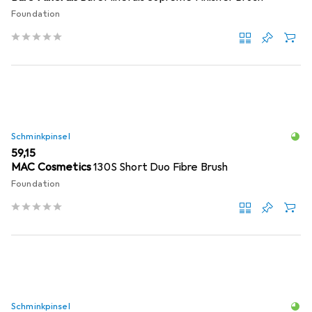
Foundation
Schminkpinsel
EUR
59,15
MAC Cosmetics
130S Short Duo Fibre Brush
Foundation
Schminkpinsel