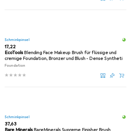
Schminkpinsel
EUR
17,22
EcoTools
Blending Face Makeup Brush für flüssige und
cremige Foundation, Bronzer und Blush - Dense Syntheti
Foundation
Schminkpinsel
EUR
37,63
Bare Minerals
BareMinerals Supreme Finisher Brush