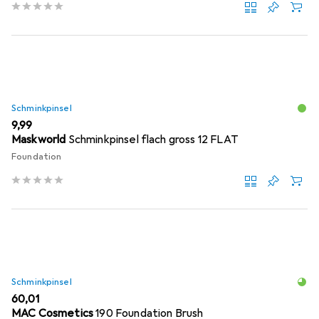
Schminkpinsel
EUR
9,99
Maskworld
Schminkpinsel flach gross 12 FLAT
Foundation
Schminkpinsel
EUR
60,01
MAC Cosmetics
190 Foundation Brush