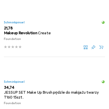
Schminkpinsel
EUR
21,78
Makeup Revolution
Create
Foundation
Schminkpinsel
EUR
34,74
JESSUP SET Make Up Brush pędzle do makijażu twarzy
T160 15szt.
Foundation