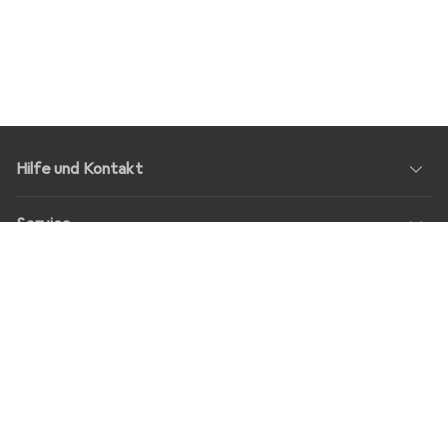
Hilfe und Kontakt
Service
Über Uns
Rückgabe
Soziale Medien
Stellenangebote