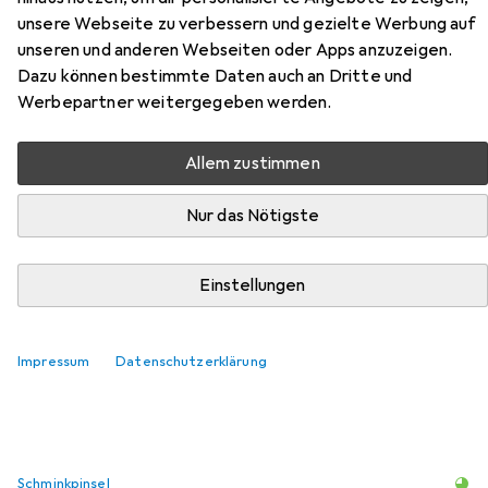
unsere Webseite zu verbessern und gezielte Werbung auf
unseren und anderen Webseiten oder Apps anzuzeigen.
Dazu können bestimmte Daten auch an Dritte und
Werbepartner weitergegeben werden.
Allem zustimmen
Zubehör für Dermacol 24h
Nur das Nötigste
Control
Hier findest du passendes Zubehör zum Produkt
Einstellungen
Dermacol 24h Control aus der Kategorie Schminkpinsel.
Relevanz
Impressum
Datenschutzerklärung
Produktliste
Schminkpinsel