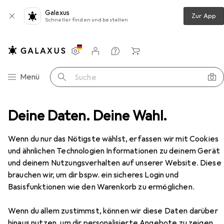
Galaxus
Zur App
Schneller finden und bestellen
Einstellungen
Kundenkonto
Vergleichslisten
Merklisten
Warenkorb
Navigation nach Kategorien
Menü
Suche
e-up
Deine Daten. Deine Wahl.
Teint
Foundation
Dermacol 24h Control
Zubehör
Wenn du nur das Nötigste wählst, erfassen wir mit Cookies
und ähnlichen Technologien Informationen zu deinem Gerät
und deinem Nutzungsverhalten auf unserer Website. Diese
brauchen wir, um dir bspw. ein sicheres Login und
Basisfunktionen wie den Warenkorb zu ermöglichen.
EUR
EUR
16,90
563,33
/
1l
Dermacol
24h Control
Wenn du allem zustimmst, können wir diese Daten darüber
50
hinaus nutzen, um dir personalisierte Angebote zu zeigen,