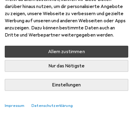
Zubehör für Dermacol Acnecover
darüber hinaus nutzen, um dir personalisierte Angebote
zu zeigen, unsere Webseite zu verbessern und gezielte
Hier findest du passendes Zubehör zum Produkt
Werbung auf unseren und anderen Webseiten oder Apps
Dermacol Acnecover.
anzuzeigen. Dazu können bestimmte Daten auch an
Relevanz
Dritte und Werbepartner weitergegeben werden.
Produktliste
Keine Produkte gefunden
Allem zustimmen
Nur das Nötigste
Einstellungen
Impressum
Datenschutzerklärung