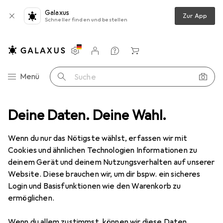
Galaxus
Zur App
Schneller finden und bestellen
Einstellungen
Kundenkonto
Vergleichslisten
Merklisten
Warenkorb
Navigation nach Kategorien
Menü
Suche
ke-up
Deine Daten. Deine Wahl.
Teint
Foundation
Dermacol Acnecover
Zubehör
Wenn du nur das Nötigste wählst, erfassen wir mit
Cookies und ähnlichen Technologien Informationen zu
Dermacol
Acnecover
deinem Gerät und deinem Nutzungsverhalten auf unserer
Honey
Website. Diese brauchen wir, um dir bspw. ein sicheres
Login und Basisfunktionen wie den Warenkorb zu
ermöglichen.
Wenn du allem zustimmst, können wir diese Daten