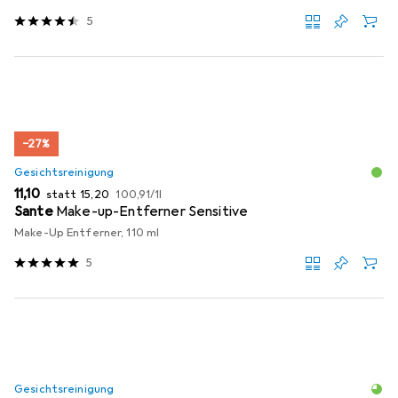
5
−27%
Gesichtsreinigung
EUR
EUR
EUR
11,10
statt
15,20
100,91
/
1l
Sante
Make-up-Entferner Sensitive
Make-Up Entferner, 110 ml
5
Gesichtsreinigung