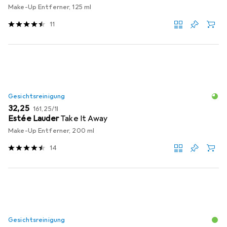
Make-Up Entferner, 125 ml
11
Gesichtsreinigung
EUR
EUR
32,25
161,25
/
1l
Estée Lauder
Take It Away
Make-Up Entferner, 200 ml
14
Gesichtsreinigung