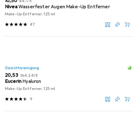
EUR
10,50
84,–
/
1l
Nivea
Wasserfester Augen Make-Up Entferner
Make-Up Entferner, 125 ml
47
Gesichtsreinigung
EUR
EUR
20,53
164,24
/
1l
Eucerin
Hyaluron
Make-Up Entferner, 125 ml
9