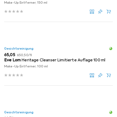
Make-Up Entferner, 150 ml
Gesichtsreinigung
EUR
EUR
65,05
650,50
/
1l
Eve Lom
Heritage Cleanser Limitierte Auflage 100 ml
Make-Up Entferner, 100 ml
Gesichtsreinigung