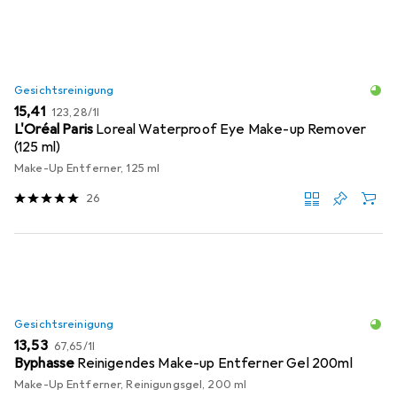
Gesichtsreinigung
EUR
EUR
15,41
123,28
/
1l
L'Oréal Paris
Loreal Waterproof Eye Make-up Remover
(125 ml)
Make-Up Entferner, 125 ml
26
Gesichtsreinigung
EUR
EUR
13,53
67,65
/
1l
Byphasse
Reinigendes Make-up Entferner Gel 200ml
Make-Up Entferner, Reinigungsgel, 200 ml