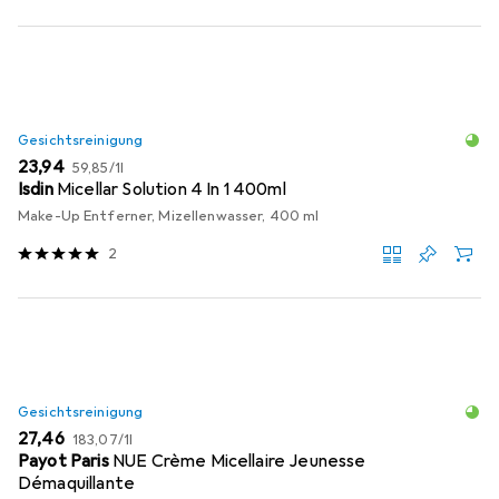
Gesichtsreinigung
EUR
EUR
23,94
59,85
/
1l
Isdin
Micellar Solution 4 In 1 400ml
Make-Up Entferner, Mizellenwasser, 400 ml
2
Gesichtsreinigung
EUR
EUR
27,46
183,07
/
1l
Payot Paris
NUE Crème Micellaire Jeunesse
Démaquillante