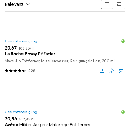
Relevanz
Produktliste
Gesichtsreinigung
EUR
EUR
20,67
103,35
/
1l
La Roche Posay
Effaclar
Make-Up Entferner, Mizellenwasser, Reinigungslotion, 200 ml
828
Gesichtsreinigung
EUR
EUR
20,36
162,88
/
1l
Avène
Milder Augen-Make-up-Entferner