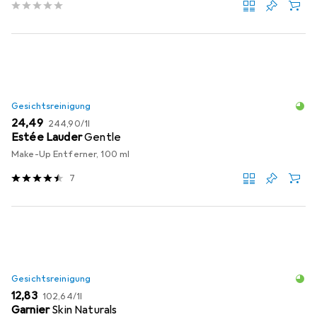
Gesichtsreinigung
EUR
EUR
24,49
244,90
/
1l
Estée Lauder
Gentle
Make-Up Entferner, 100 ml
7
Gesichtsreinigung
EUR
EUR
12,83
102,64
/
1l
Garnier
Skin Naturals