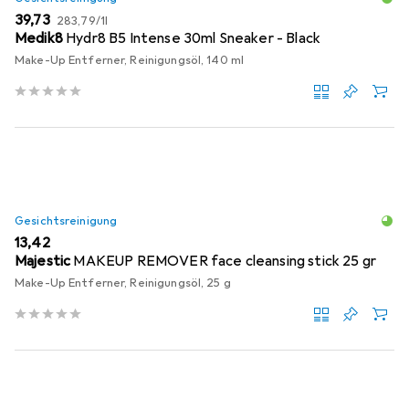
EUR
EUR
39,73
283,79
/
1l
Medik8
Hydr8 B5 Intense 30ml Sneaker - Black
Make-Up Entferner, Reinigungsöl, 140 ml
Gesichtsreinigung
EUR
13,42
Majestic
MAKEUP REMOVER face cleansing stick 25 gr
Make-Up Entferner, Reinigungsöl, 25 g