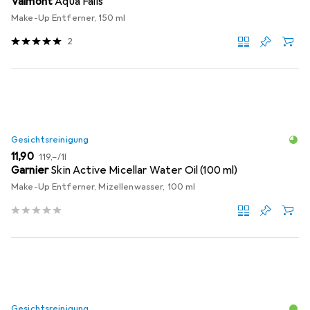
Valmont
Aqua Falls
Make-Up Entferner, 150 ml
2
Gesichtsreinigung
EUR
EUR
11,90
119,–
/
1l
Garnier
Skin Active Micellar Water Oil (100 ml)
Make-Up Entferner, Mizellenwasser, 100 ml
Gesichtsreinigung