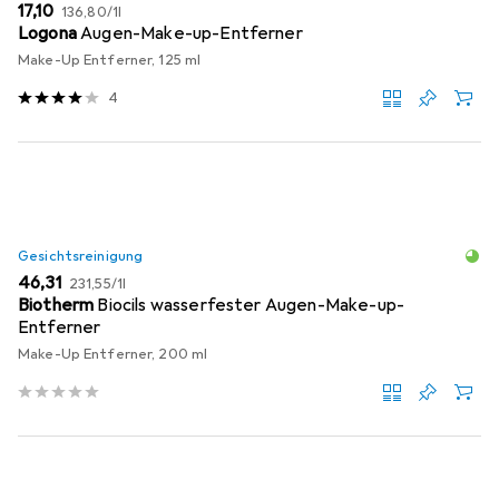
EUR
EUR
17,10
136,80
/
1l
Logona
Augen-Make-up-Entferner
Make-Up Entferner, 125 ml
4
Gesichtsreinigung
EUR
EUR
46,31
231,55
/
1l
Biotherm
Biocils wasserfester Augen-Make-up-
Entferner
Make-Up Entferner, 200 ml