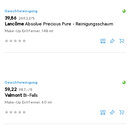
Gesichtsreinigung
EUR
EUR
39,86
269,32
/
1l
Lancôme
Absolue Precious Pure - Reinigungsschaum
Make-Up Entferner, 148 ml
Gesichtsreinigung
EUR
EUR
59,22
987,–
/
1l
Valmont
Bi-Falls
Make-Up Entferner, 60 ml