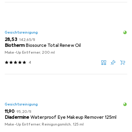
Gesichtsreinigung
EUR
EUR
28,53
142,65
/
1l
Biotherm
Biosource Total Renew Oil
Make-Up Entferner, 200 ml
4
Gesichtsreinigung
EUR
EUR
11,90
95,20
/
1l
Diadermine
Waterproof Eye Makeup Remover 125ml
Make-Up Entferner, Reinigungsmilch, 125 ml