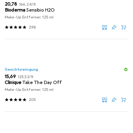
EUR
EUR
20,78
166,24
/
1l
Bioderma
Sensibio H2O
Make-Up Entferner, 125 ml
298
Gesichtsreinigung
EUR
EUR
15,69
125,52
/
1l
Clinique
Take The Day Off
Make-Up Entferner, 125 ml
205