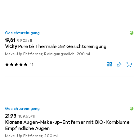
Gesichtsreinigung
EUR
EUR
19,81
99,05
/
1l
Vichy
Pureté Thermale 3in1 Gesichtsreinigung
Make-Up Entferner, Reinigungsmilch, 200 ml
11
Gesichtsreinigung
EUR
EUR
21,93
109,65
/
1l
Klorane
Augen-Make-up-Entferner mit BIO-Kornblume
Empfindliche Augen
Make-Up Entferner, 200 ml