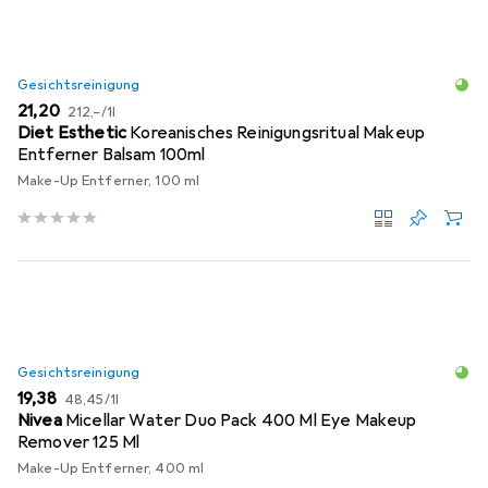
Gesichtsreinigung
EUR
EUR
21,20
212,–
/
1l
Diet Esthetic
Koreanisches Reinigungsritual Makeup
Entferner Balsam 100ml
Make-Up Entferner, 100 ml
Gesichtsreinigung
EUR
EUR
19,38
48,45
/
1l
Nivea
Micellar Water Duo Pack 400 Ml Eye Makeup
Remover 125 Ml
Make-Up Entferner, 400 ml