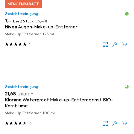
MENGENRABATT
Gesichtsreinigung
EUR
EUR
7,–
bei 2 Stück
56,–
/
1l
Nivea
Augen-Make-up-Entferner
Make-Up Entferner, 125 ml
1
Gesichtsreinigung
EUR
EUR
21,68
216,80
/
1l
Klorane
Waterproof Make-up-Entferner mit BIO-
Kornblume
Make-Up Entferner, 100 ml
6