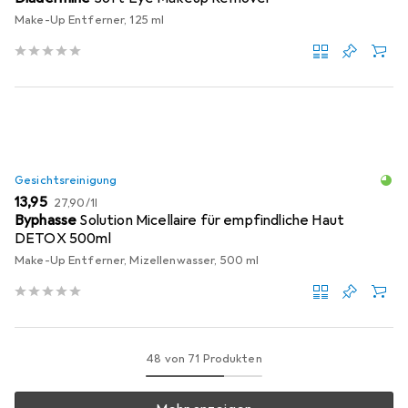
Make-Up Entferner, 125 ml
Gesichtsreinigung
EUR
EUR
13,95
27,90
/
1l
Byphasse
Solution Micellaire für empfindliche Haut
DETOX 500ml
Make-Up Entferner, Mizellenwasser, 500 ml
48 von 71 Produkten