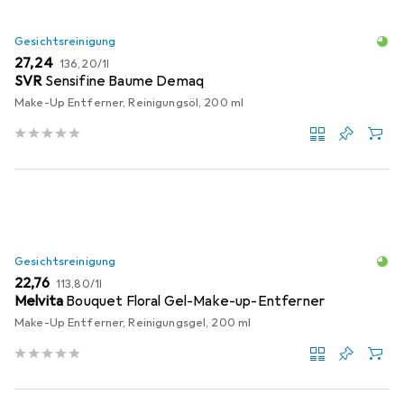
Gesichtsreinigung
EUR
EUR
27,24
136,20
/
1l
SVR
Sensifine Baume Demaq
Make-Up Entferner, Reinigungsöl, 200 ml
Gesichtsreinigung
EUR
EUR
22,76
113,80
/
1l
Melvita
Bouquet Floral Gel-Make-up-Entferner
Make-Up Entferner, Reinigungsgel, 200 ml