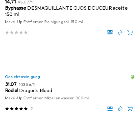
EUR
EUR
14,71
98,07
/
1l
Byphasse
DESMAQUILLANTE OJOS DOUCEUR aceite
150 ml
Make-Up Entferner, Reinigungsöl, 150 ml
Gesichtsreinigung
EUR
EUR
31,07
103,56
/
1l
Rodial
Dragon's Blood
Make-Up Entferner, Mizellenwasser, 300 ml
2