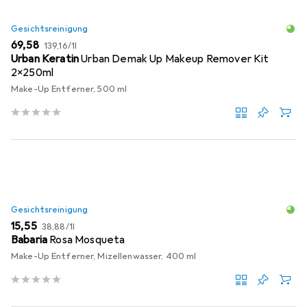
Gesichtsreinigung
EUR
EUR
69,58
139,16
/
1l
Urban Keratin
Urban Demak Up Makeup Remover Kit
2x250ml
Make-Up Entferner, 500 ml
Gesichtsreinigung
EUR
EUR
15,55
38,88
/
1l
Babaria
Rosa Mosqueta
Make-Up Entferner, Mizellenwasser, 400 ml