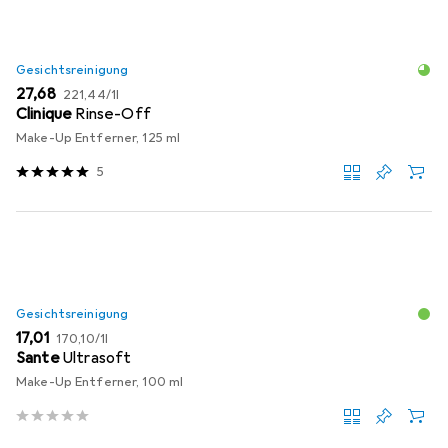
Gesichtsreinigung
EUR
EUR
27,68
221,44
/
1l
Clinique
Rinse-Off
Make-Up Entferner, 125 ml
5
Gesichtsreinigung
EUR
EUR
17,01
170,10
/
1l
Sante
Ultrasoft
Make-Up Entferner, 100 ml