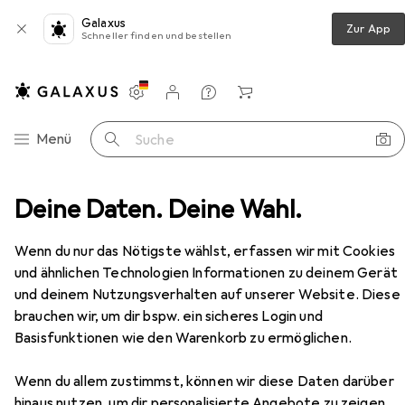
Galaxus
Zur App
Schneller finden und bestellen
Einstellungen
Kundenkonto
Vergleichslisten
Merklisten
Warenkorb
Navigation nach Kategorien
Menü
Suche
Maskara Variete Lashes Show - waterproof (black) 10 ml
Deine Daten. Deine Wahl.
Zubehör
Wenn du nur das Nötigste wählst, erfassen wir mit Cookies
und ähnlichen Technologien Informationen zu deinem Gerät
und deinem Nutzungsverhalten auf unserer Website. Diese
brauchen wir, um dir bspw. ein sicheres Login und
Basisfunktionen wie den Warenkorb zu ermöglichen.
EUR
EUR
8,39
bei 2 Stück
839,–
/
1l
Wenn du allem zustimmst, können wir diese Daten darüber
Eveline
COLORING Maskara Variete
hinaus nutzen, um dir personalisierte Angebote zu zeigen,