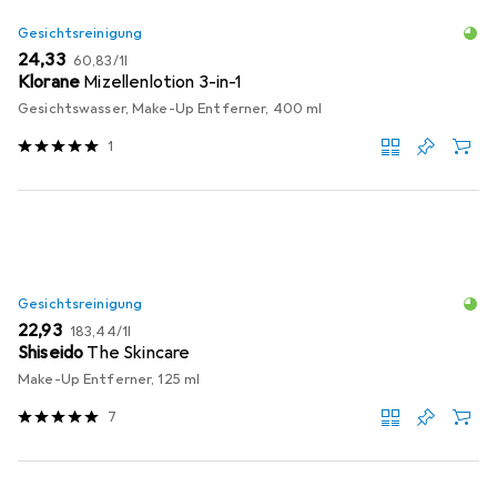
Gesichtsreinigung
EUR
EUR
24,33
60,83
/
1l
Klorane
Mizellenlotion 3-in-1
Gesichtswasser, Make-Up Entferner, 400 ml
1
Gesichtsreinigung
EUR
EUR
22,93
183,44
/
1l
Shiseido
The Skincare
Make-Up Entferner, 125 ml
7