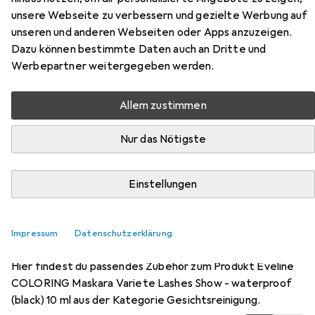
Lashes Show - waterproof (black) 10 ml
unsere Webseite zu verbessern und gezielte Werbung auf
Black, Schwarz
unseren und anderen Webseiten oder Apps anzuzeigen.
Dazu können bestimmte Daten auch an Dritte und
Werbepartner weitergegeben werden.
Allem zustimmen
Nur das Nötigste
Zubehör für Eveline COLORING
Einstellungen
Maskara Variete Lashes Show -
waterproof (black) 10 ml
Impressum
Datenschutzerklärung
Hier findest du passendes Zubehör zum Produkt Eveline
COLORING Maskara Variete Lashes Show - waterproof
(black) 10 ml aus der Kategorie Gesichtsreinigung.