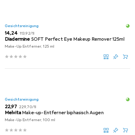
Gesichtsreinigung
EUR
EUR
14,24
113,92
/
1l
Diadermine
SOFT Perfect Eye Makeup Remover 125ml
Make-Up Entferner, 125 ml
Gesichtsreinigung
EUR
EUR
22,97
229,70
/
1l
Melvita
Make-up-Entferner biphasisch Augen
Make-Up Entferner, 100 ml