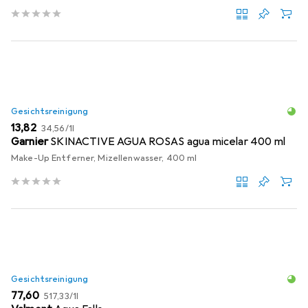
Gesichtsreinigung
EUR
EUR
13,82
34,56
/
1l
Garnier
SKINACTIVE AGUA ROSAS agua micelar 400 ml
Make-Up Entferner, Mizellenwasser, 400 ml
Gesichtsreinigung
EUR
EUR
77,60
517,33
/
1l