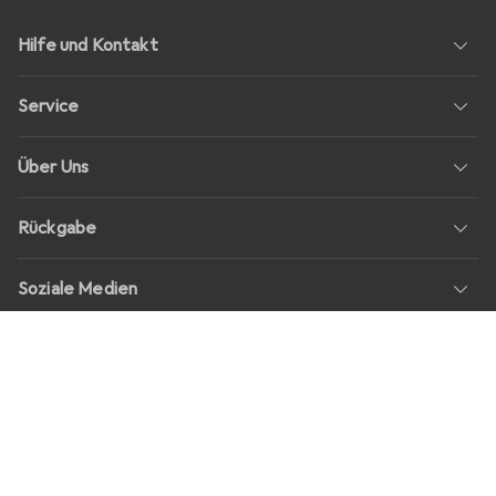
Hilfe und Kontakt
Service
Über Uns
Rückgabe
Soziale Medien
Stellenangebote
Preise
Alle Preise in EUR inkl. MwSt., zzgl.
Versandkosten
bei Bestellungen
unter
30,–
Shop Version