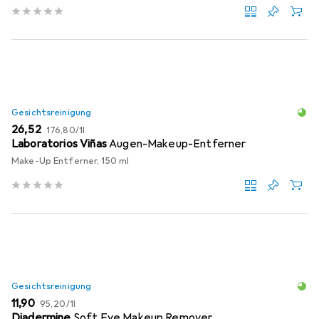
Gesichtsreinigung
EUR
EUR
26,52
176,80
/
1l
Laboratorios Viñas
Augen-Makeup-Entferner
Make-Up Entferner, 150 ml
Gesichtsreinigung
EUR
EUR
11,90
95,20
/
1l
Diadermine
Soft Eye Makeup Remover