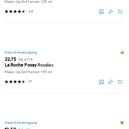
Make-Up Entferner, 125 ml
24
Gesichtsreinigung
EUR
EUR
22,75
116,67
/
1l
La Roche Posay
Rosaliac
Make-Up Entferner, 195 ml
17
Gesichtsreinigung
EUR