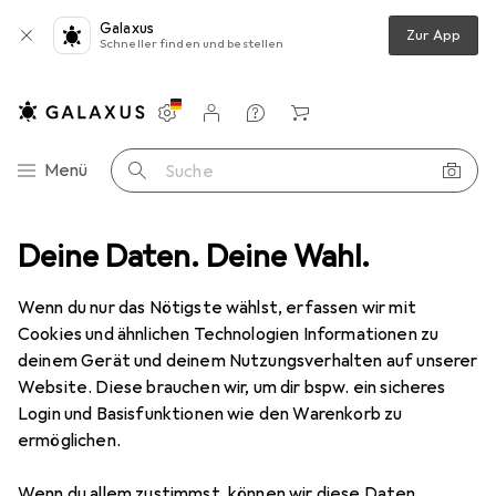
Galaxus
Zur App
Schneller finden und bestellen
Einstellungen
Kundenkonto
Vergleichslisten
Merklisten
Warenkorb
Navigation nach Kategorien
Menü
Suche
Beauty + Gesundheit
Deine Daten. Deine Wahl.
Make-up
Augen
Künstliche Wimpern
Künstliche Wimpern
· Falsche
Wenn du nur das Nötigste wählst, erfassen wir mit
Wimpern
Cookies und ähnlichen Technologien Informationen zu
deinem Gerät und deinem Nutzungsverhalten auf unserer
Website. Diese brauchen wir, um dir bspw. ein sicheres
Login und Basisfunktionen wie den Warenkorb zu
Produkte
Forum
ermöglichen.
Wenn du allem zustimmst, können wir diese Daten