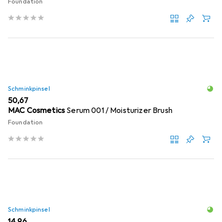
Foundation
Schminkpinsel
EUR
50,67
MAC Cosmetics
Serum 001 / Moisturizer Brush
Foundation
Schminkpinsel
EUR
14,96