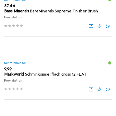
EUR
37,46
Bare Minerals
BareMinerals Supreme Finisher Brush
Foundation
Schminkpinsel
EUR
9,99
Maskworld
Schminkpinsel flach gross 12 FLAT
Foundation