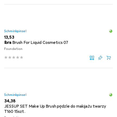
Schminkpinsel
EUR
13,53
Ibra
Brush For Liquid Cosmetics 07
Foundation
Schminkpinsel
EUR
34,38
JESSUP SET Make Up Brush pędzle do makijażu twarzy
T160 15szt.