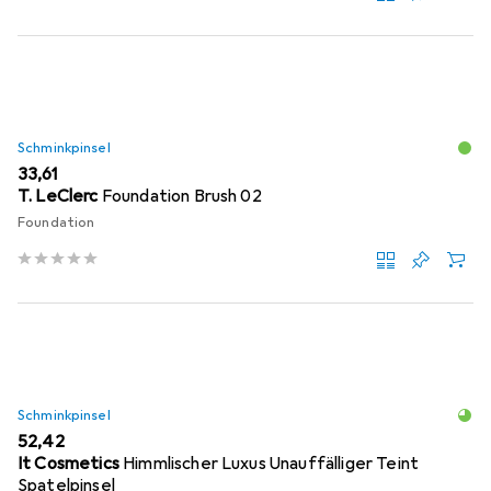
Schminkpinsel
EUR
33,61
T. LeClerc
Foundation Brush 02
Foundation
Schminkpinsel
EUR
52,42
It Cosmetics
Himmlischer Luxus Unauffälliger Teint
Spatelpinsel