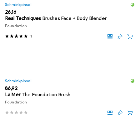
Schminkpinsel
EUR
26,16
Real Techniques
Brushes Face + Body Blender
Foundation
1
Schminkpinsel
EUR
86,92
La Mer
The Foundation Brush
Foundation