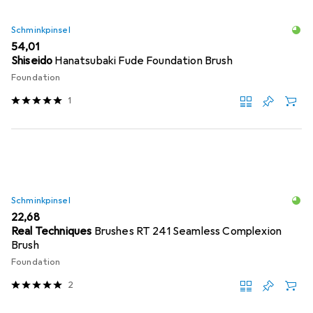
Schminkpinsel
EUR
54,01
Shiseido
Hanatsubaki Fude Foundation Brush
Foundation
1
Schminkpinsel
EUR
22,68
Real Techniques
Brushes RT 241 Seamless Complexion
Brush
Foundation
2