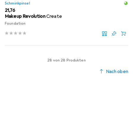
Schminkpinsel
EUR
21,76
Makeup Revolution
Create
Foundation
28 von 28 Produkten
Nach oben