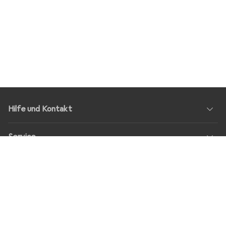
Hilfe und Kontakt
Service
Über Uns
Rückgabe
Soziale Medien