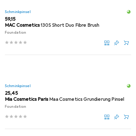
Schminkpinsel
EUR
59,15
MAC Cosmetics
130S Short Duo Fibre Brush
Foundation
Schminkpinsel
EUR
25,45
Mia Cosmetics Paris
Maa Cosmetics Grundierung Pinsel
Foundation