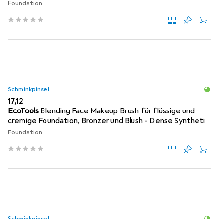
Foundation
Schminkpinsel
EUR
17,12
EcoTools
Blending Face Makeup Brush für flüssige und
cremige Foundation, Bronzer und Blush - Dense Syntheti
Foundation
Schminkpinsel