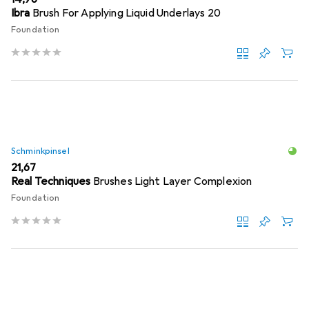
Ibra
Brush For Applying Liquid Underlays 20
Foundation
Schminkpinsel
EUR
21,67
Real Techniques
Brushes Light Layer Complexion
Foundation