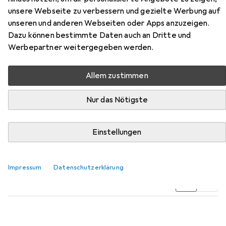
unsere Webseite zu verbessern und gezielte Werbung auf
unseren und anderen Webseiten oder Apps anzuzeigen.
Dazu können bestimmte Daten auch an Dritte und
Werbepartner weitergegeben werden.
Allem zustimmen
Zubehör für Givenchy Prisme
Nur das Nötigste
Libre Skin-Caring Matte
Einstellungen
Hier findest du passendes Zubehör zum Produkt Givenchy
Prisme Libre Skin-Caring Matte aus der Kategorie
Schminkpinsel.
Impressum
Datenschutzerklärung
Relevanz
Produktliste