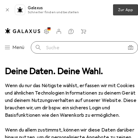
Galaxus
Zur App
Schneller finden und bestellen
Einstellungen
Kundenkonto
Vergleichslisten
Merklisten
Warenkorb
Navigation nach Kategorien
Menü
Suche
Foundation
Deine Daten. Deine Wahl.
Givenchy Prisme Libre Skin-Caring Matte
Zubehör
Wenn du nur das Nötigste wählst, erfassen wir mit Cookies
und ähnlichen Technologien Informationen zu deinem Gerät
und deinem Nutzungsverhalten auf unserer Website. Diese
brauchen wir, um dir bspw. ein sicheres Login und
Basisfunktionen wie den Warenkorb zu ermöglichen.
Givenchy
Prisme Libre Skin-Caring
Matte
Wenn du allem zustimmst, können wir diese Daten darüber
W385
hinaus nutzen, um dir personalisierte Angebote zu zeigen,