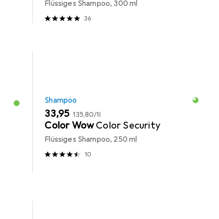
Flüssiges Shampoo, 300 ml
36
Shampoo
EUR
EUR
33,95
135,80
/
1l
Color Wow
Color Security
Flüssiges Shampoo, 250 ml
10