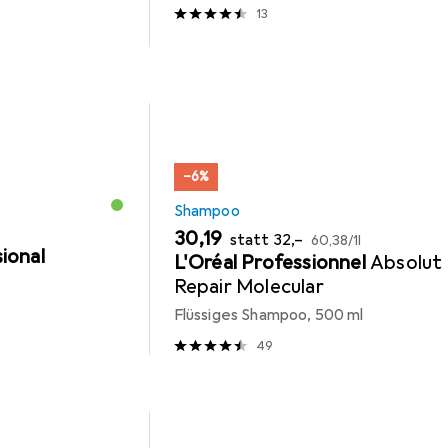
13
−6%
Shampoo
EUR
EUR
EUR
30,19
statt
32,–
60,38
/
1l
ional
L'Oréal Professionnel
Absolut
Repair Molecular
Flüssiges Shampoo, 500 ml
49