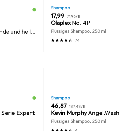
Shampoo
EUR
EUR
17,99
71,96
/
1l
Olaplex
No. 4P
de und helle
Flüssiges Shampoo, 250 ml
74
Shampoo
EUR
EUR
46,87
187,48
/
1l
l
Serie Expert
Kevin Murphy
Angel.Wash
Flüssiges Shampoo, 250 ml
4