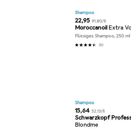
Shampoo
EUR
EUR
22,95
91,80
/
1l
Moroccanoil
Extra V
Flüssiges Shampoo, 250 ml
30
Shampoo
EUR
EUR
15,64
52,13
/
1l
Schwarzkopf Profess
Blondme