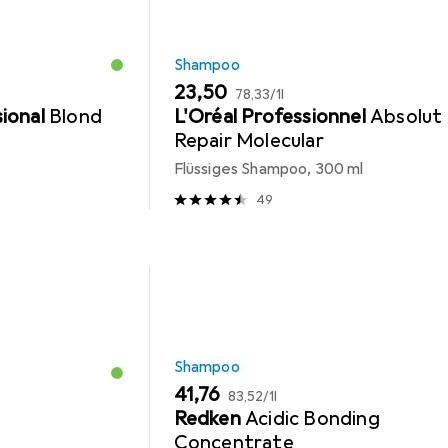
Shampoo
EUR
EUR
23,50
78,33
/
1l
ional
Blond
L'Oréal Professionnel
Absolut
Repair Molecular
Flüssiges Shampoo, 300 ml
49
Shampoo
EUR
EUR
41,76
83,52
/
1l
Redken
Acidic Bonding
Concentrate