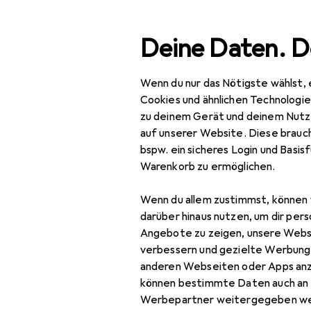
Suche
Deine Daten. D
Wenn du nur das Nötigste wählst, 
Navigation nach Kategorien
Gesamtsortiment
Beaut
Gesamtsortiment
Cookies und ähnlichen Technologi
zu deinem Gerät und deinem Nutz
Beauty +
auf unserer Website. Diese brauch
Gesundheit
bspw. ein sicheres Login und Basis
Warenkorb zu ermöglichen.
Haarpflege +
Haarstyling
Wenn du allem zustimmst, können 
darüber hinaus nutzen, um dir pers
Haarstyling
Angebote zu zeigen, unsere Webs
Haarfarbe
verbessern und gezielte Werbung
EU
16
anderen Webseiten oder Apps an
Haargel + Haarwachs
Go
können bestimmte Daten auch an 
7RR
Werbepartner weitergegeben we
Haarschaum