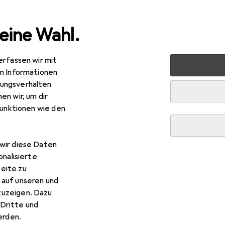
eine Wahl.
erfassen wir mit
y + Gesundheit
Haarpflege + Haarstyling
Haarstyling
en Informationen
ungsverhalten
en wir, um dir
funktionen wie den
wir diese Daten
onalisierte
eite zu
 auf unseren und
EUR
R
,76
zuzeigen. Dazu
279,34
/
1l
ldwell
Topchic Elumenated
Dritte und
RR - Luscious Red Intensiv Rot
rden.