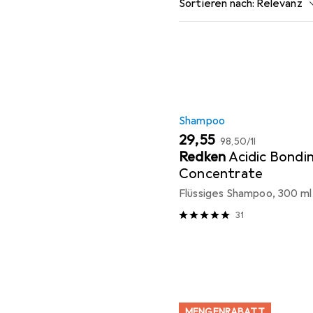
Sortieren nach
:
Relevanz
Produktliste
Shampoo
EUR
EUR
29,55
98,50
/
1l
Redken
Acidic Bondi
Concentrate
Flüssiges Shampoo, 300 ml
31
MENGENRABATT