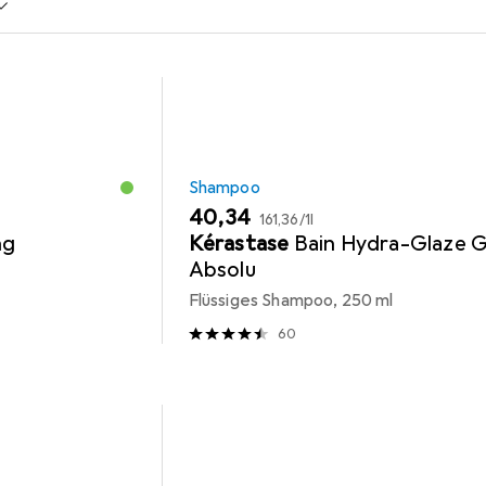
Shampoo
EUR
EUR
40,34
161,36
/
1l
ng
Kérastase
Bain Hydra-Glaze G
Absolu
Flüssiges Shampoo, 250 ml
60