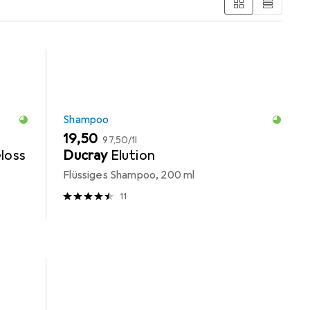
Shampoo
EUR
EUR
19,50
97,50
/
1l
loss
Ducray
Elution
Flüssiges Shampoo, 200 ml
11