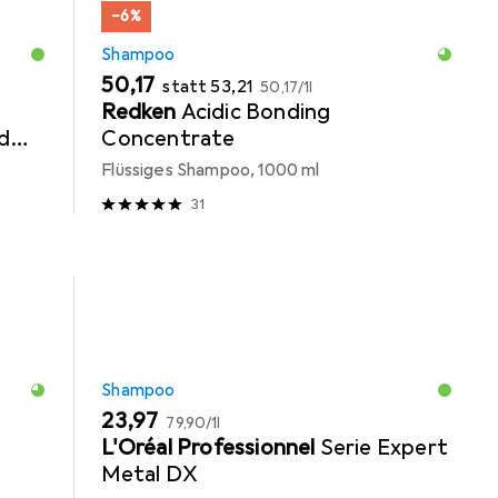
−6%
Shampoo
EUR
EUR
EUR
50,17
statt
53,21
50,17
/
1l
Redken
Acidic Bonding
d
Concentrate
Flüssiges Shampoo, 1000 ml
31
Shampoo
EUR
EUR
23,97
79,90
/
1l
L'Oréal Professionnel
Serie Expert
Metal DX