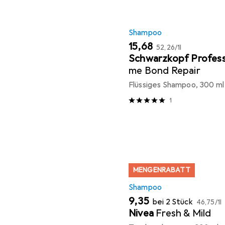
Shampoo
EUR
EUR
15,68
52,26
/
1l
Schwarzkopf Profess
me Bond Repair
Flüssiges Shampoo, 300 ml
1
MENGENRABATT
Shampoo
EUR
EUR
9,35
bei 2 Stück
46,75
/
1l
Nivea
Fresh & Mild