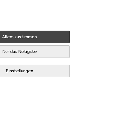
Einstellungen
Kundenkonto
Vergleichslisten
Merklisten
Warenkorb
Anmelden
Allem zustimmen
Haarfarbe
Goldwell Topchic Elumenated
Zubehör
Nur das Nötigste
Einstellungen