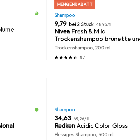
MENGENRABATT
Shampoo
EUR
EUR
9,79
bei 2 Stück
48,95
/
1l
olume
Nivea
Fresh & Mild
Trockenshampoo brünette un
mittlere Haartöne
Trockenshampoo, 200 ml
87
Shampoo
EUR
EUR
34,63
69,26
/
1l
ional
Redken
Acidic Color Gloss
Flüssiges Shampoo, 500 ml