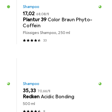
Shampoo
EUR
EUR
17,02
68,08
/
1l
Plantur 39
Color Braun Phyto-
Coffein
Flüssiges Shampoo, 250 ml
33
Shampoo
EUR
EUR
35,33
70,66
/
1l
Redken
Acidic Bonding
500 ml
9