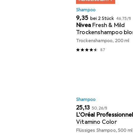
Shampoo
EUR
EUR
9,35
bei 2 Stück
46,75
/
1l
Nivea
Fresh & Mild
Trockenshampoo blon
Haartöne
Trockenshampoo, 200 ml
87
Shampoo
EUR
EUR
25,13
50,26
/
1l
L'Oréal Professionne
Vitamino Color
Flüssiges Shampoo, 500 ml