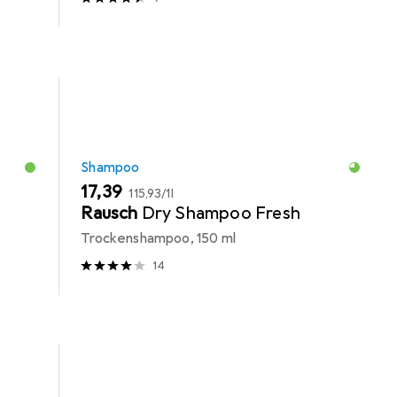
Shampoo
EUR
EUR
17,39
115,93
/
1l
Rausch
Dry Shampoo Fresh
Trockenshampoo, 150 ml
14