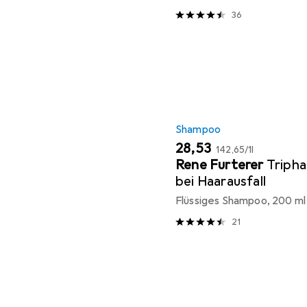
36
Shampoo
EUR
EUR
28,53
142,65
/
1l
Rene Furterer
Triph
bei Haarausfall
Flüssiges Shampoo, 200 ml
21