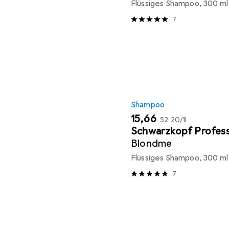
Flüssiges Shampoo, 300 ml
7
Shampoo
EUR
EUR
15,66
52,20
/
1l
Schwarzkopf Profess
Blondme
Flüssiges Shampoo, 300 ml
7