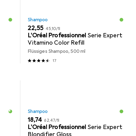
Shampoo
EUR
EUR
22,55
45,10
/
1l
L'Oréal Professionnel
Serie Expert
Vitamino Color Refill
Flüssiges Shampoo, 500 ml
17
Shampoo
EUR
EUR
18,74
62,47
/
1l
L'Oréal Professionnel
Serie Expert
Blondifier Gloss