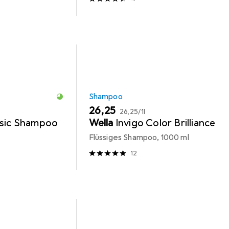
Shampoo
EUR
EUR
26,25
26,25
/
1l
asic Shampoo
Wella
Invigo Color Brilliance
Flüssiges Shampoo, 1000 ml
12