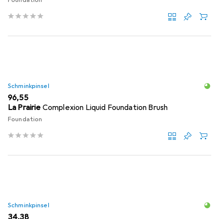
Schminkpinsel
EUR
96,55
La Prairie
Complexion Liquid Foundation Brush
Foundation
Schminkpinsel
EUR
34,38