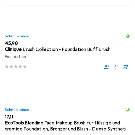
Schminkpinsel
EUR
45,90
Clinique
Brush Collection - Foundation Buff Brush
Foundation
Schminkpinsel
EUR
17,11
EcoTools
Blending Face Makeup Brush für flüssige und
cremige Foundation, Bronzer und Blush - Dense Syntheti