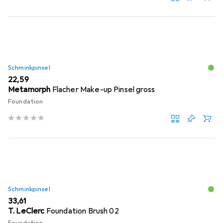
Schminkpinsel
EUR
22,59
Metamorph
Flacher Make-up Pinsel gross
Foundation
Schminkpinsel
EUR
33,61
T. LeClerc
Foundation Brush 02
Foundation