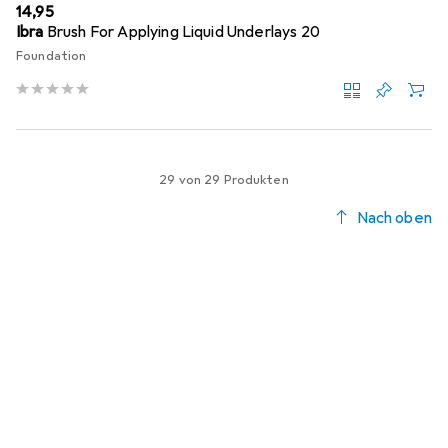
EUR
14,95
Ibra
Brush For Applying Liquid Underlays 20
Foundation
29 von 29 Produkten
Nach oben