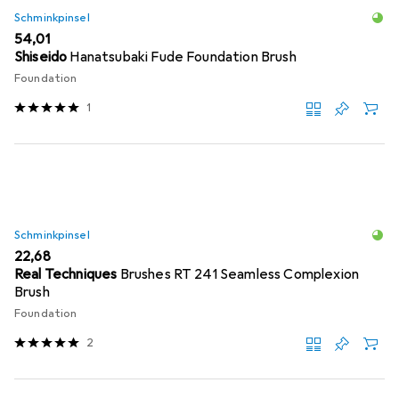
Schminkpinsel
EUR
54,01
Shiseido
Hanatsubaki Fude Foundation Brush
Foundation
1
Schminkpinsel
EUR
22,68
Real Techniques
Brushes RT 241 Seamless Complexion
Brush
Foundation
2