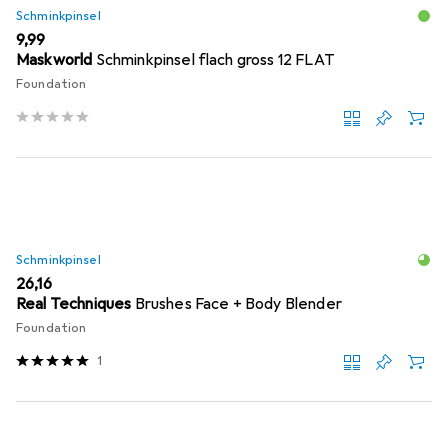
Schminkpinsel
EUR
9,99
Maskworld
Schminkpinsel flach gross 12 FLAT
Foundation
Schminkpinsel
EUR
26,16
Real Techniques
Brushes Face + Body Blender
Foundation
1