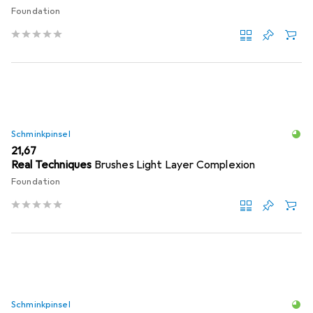
Foundation
Schminkpinsel
EUR
21,67
Real Techniques
Brushes Light Layer Complexion
Foundation
Schminkpinsel