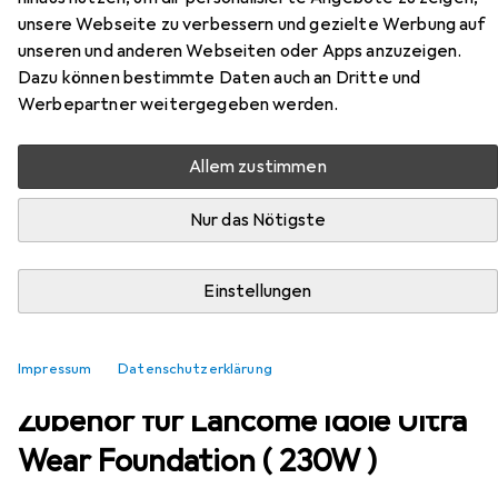
unsere Webseite zu verbessern und gezielte Werbung auf
EUR
EUR
50,60
1686,66
/
1l
Lancôme
Idole Ultra Wear Foundation (
unseren und anderen Webseiten oder Apps anzuzeigen.
230W )
Dazu können bestimmte Daten auch an Dritte und
Camel
Werbepartner weitergegeben werden.
Allem zustimmen
Nur das Nötigste
Einstellungen
Impressum
Datenschutzerklärung
Zubehör für Lancôme Idole Ultra
Wear Foundation ( 230W )