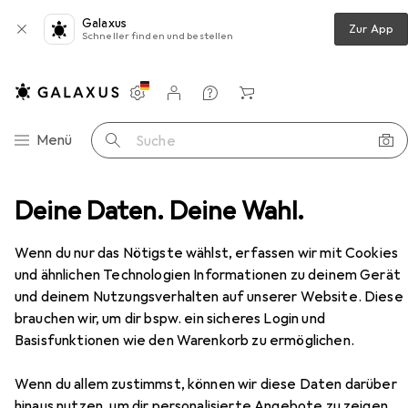
Galaxus
Zur App
Schneller finden und bestellen
Einstellungen
Kundenkonto
Vergleichslisten
Merklisten
Warenkorb
Navigation nach Kategorien
Menü
Suche
dation
Deine Daten. Deine Wahl.
Lancôme Idole Ultra Wear Foundation ( 230W )
Zubehör
Wenn du nur das Nötigste wählst, erfassen wir mit Cookies
und ähnlichen Technologien Informationen zu deinem Gerät
und deinem Nutzungsverhalten auf unserer Website. Diese
brauchen wir, um dir bspw. ein sicheres Login und
Basisfunktionen wie den Warenkorb zu ermöglichen.
Wenn du allem zustimmst, können wir diese Daten darüber
hinaus nutzen, um dir personalisierte Angebote zu zeigen,