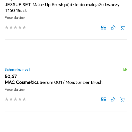
JESSUP SET Make Up Brush pędzle do makijażu twarzy
T160 15szt.
Foundation
Schminkpinsel
EUR
50,67
MAC Cosmetics
Serum 001 / Moisturizer Brush
Foundation