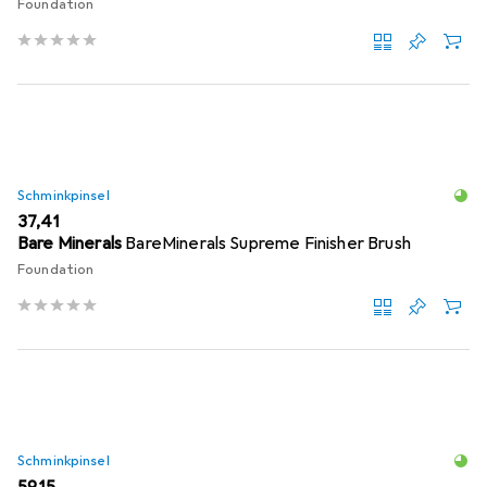
Foundation
Schminkpinsel
EUR
37,41
Bare Minerals
BareMinerals Supreme Finisher Brush
Foundation
Schminkpinsel
EUR
59,15