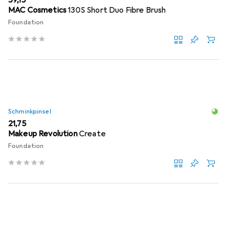
MAC Cosmetics
130S Short Duo Fibre Brush
Foundation
Schminkpinsel
EUR
21,75
Makeup Revolution
Create
Foundation