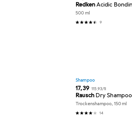
Redken
Acidic Bondi
500 ml
9
Shampoo
EUR
EUR
17,39
115,93
/
1l
Rausch
Dry Shampoo
Trockenshampoo, 150 ml
14