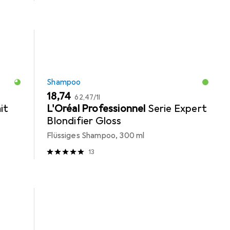
Shampoo
EUR
EUR
18,74
62,47
/
1l
it
L'Oréal Professionnel
Serie Expert
Blondifier Gloss
Flüssiges Shampoo, 300 ml
13