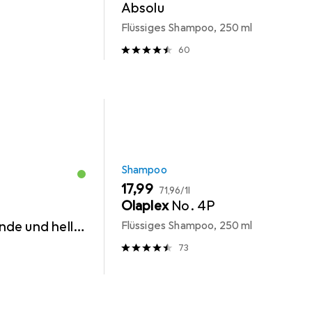
Absolu
Flüssiges Shampoo, 250 ml
60
Shampoo
EUR
EUR
17,99
71,96
/
1l
Olaplex
No. 4P
de und helle
Flüssiges Shampoo, 250 ml
73