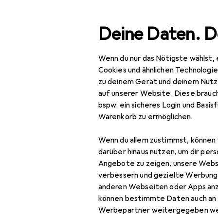
Suche
Deine Daten. D
Wenn du nur das Nötigste wählst, 
Navigation nach Kategorien
amtsortiment
Beauty + Gesundheit
Haarpflege + Haars
Gesamtsortiment
Cookies und ähnlichen Technologi
zu deinem Gerät und deinem Nutz
Beauty +
auf unserer Website. Diese brauch
Gesundheit
bspw. ein sicheres Login und Basis
EU
22,
Warenkorb zu ermöglichen.
Haarpflege +
L'O
Haarstyling
Wenn du allem zustimmst, können 
4.0
darüber hinaus nutzen, um dir pers
Haarstyling
Angebote zu zeigen, unsere Webs
Haarfarbe
verbessern und gezielte Werbung
anderen Webseiten oder Apps an
Haargel + Haarwachs
können bestimmte Daten auch an 
Zubehör für
Werbepartner weitergegeben we
Haarschaum