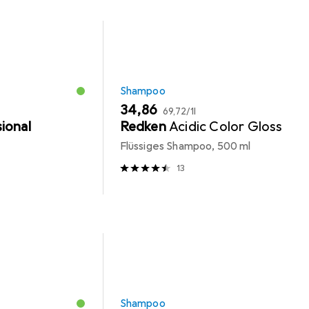
Shampoo
EUR
EUR
34,86
69,72
/
1l
ional
Redken
Acidic Color Gloss
Flüssiges Shampoo, 500 ml
13
Shampoo