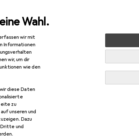
eine Wahl.
erfassen wir mit
tyling
Haarstyling
Haarfarbe
L'Oréal Professionnel
en Informationen
ungsverhalten
en wir, um dir
funktionen wie den
EUR
R
11
368,50
/
1l
réal Professionnel
INOA No Ammonia Permanent 
wir diese Daten
onalisierte
eite zu
 auf unseren und
zuzeigen. Dazu
Dritte und
 L'Oréal Professionnel INO
rden.