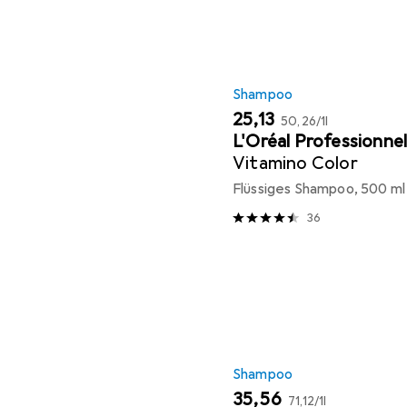
Shampoo
EUR
EUR
25,13
50,26
/
1l
L'Oréal Professionne
Vitamino Color
Flüssiges Shampoo, 500 ml
36
Shampoo
EUR
EUR
35,56
71,12
/
1l