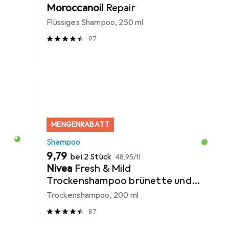
Moroccanoil
Repair
Flüssiges Shampoo, 250 ml
97
MENGENRABATT
Shampoo
EUR
EUR
9,79
bei 2 Stück
48,95
/
1l
Nivea
Fresh & Mild
Trockenshampoo brünette und
mittlere Haartöne
Trockenshampoo, 200 ml
87