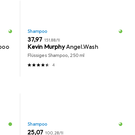
Shampoo
EUR
EUR
37,97
151,88
/
1l
mpoo
Kevin Murphy
Angel.Wash
Flüssiges Shampoo, 250 ml
4
Shampoo
EUR
EUR
25,07
100,28
/
1l