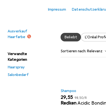
Color 60g #
Haarspray
Impressum
Datenschutzerklär
Hier findest du passende
Angebote
Ausverkauf
Haarfarbe
Beliebt
L'Oréal Prof
Sortieren nach
:
Relevanz
Verwandte
Kategorien
Produktliste
Haarspray
Salonbedarf
Shampoo
EUR
EUR
29,55
98,50
/
1l
Redken
Acidic Bondi