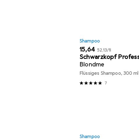
Shampoo
EUR
EUR
15,64
52,13
/
1l
Schwarzkopf Profess
Blondme
Flüssiges Shampoo, 300 ml
7
Shampoo