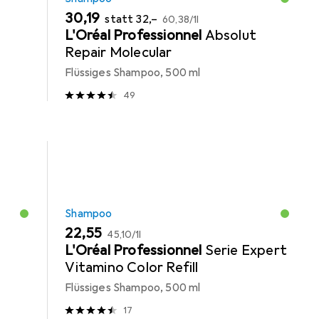
EUR
EUR
EUR
30,19
statt
32,–
60,38
/
1l
L'Oréal Professionnel
Absolut
Repair Molecular
Flüssiges Shampoo, 500 ml
49
Shampoo
EUR
EUR
22,55
45,10
/
1l
L'Oréal Professionnel
Serie Expert
Vitamino Color Refill
Flüssiges Shampoo, 500 ml
17