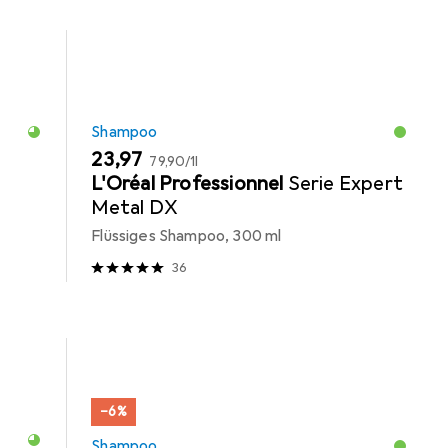
Shampoo
EUR
EUR
23,97
79,90
/
1l
L'Oréal Professionnel
Serie Expert
Metal DX
Flüssiges Shampoo, 300 ml
36
−6%
Shampoo