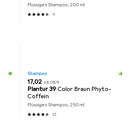
Flüssiges Shampoo, 200 ml
11
Shampoo
EUR
EUR
17,02
68,08
/
1l
Plantur 39
Color Braun Phyto-
Coffein
Flüssiges Shampoo, 250 ml
33