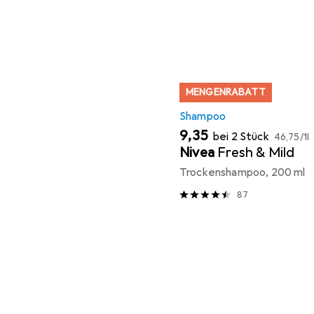
MENGENRABATT
Shampoo
EUR
EUR
9,35
bei 2 Stück
46,75
/
1l
Nivea
Fresh & Mild
Trockenshampoo, 200 ml
87