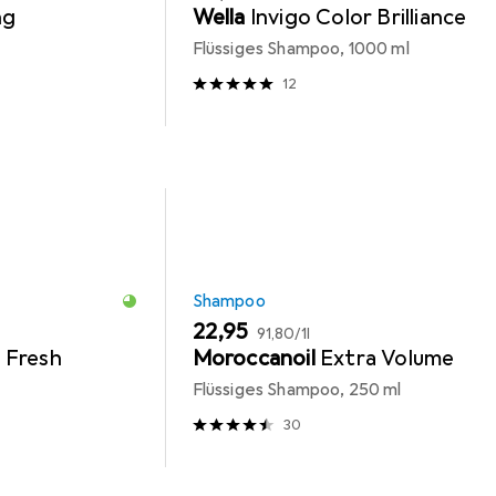
ng
Wella
Invigo Color Brilliance
Flüssiges Shampoo, 1000 ml
12
Shampoo
EUR
EUR
22,95
91,80
/
1l
 Fresh
Moroccanoil
Extra Volume
Flüssiges Shampoo, 250 ml
30