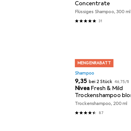
Concentrate
Flüssiges Shampoo, 300 ml
31
MENGENRABATT
Shampoo
EUR
EUR
9,35
bei 2 Stück
46,75
/
1l
Nivea
Fresh & Mild
Trockenshampoo blon
Haartöne
Trockenshampoo, 200 ml
87