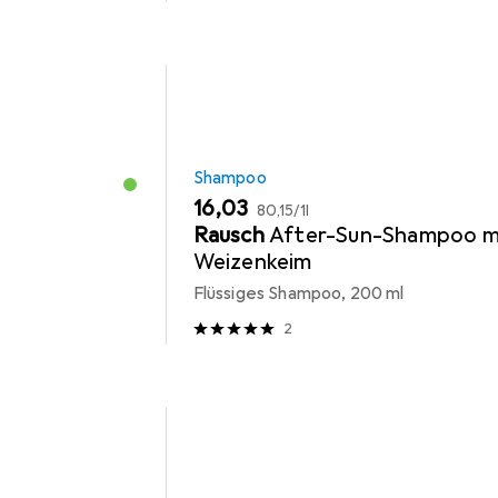
Shampoo
EUR
EUR
16,03
80,15
/
1l
Rausch
After-Sun-Shampoo m
Weizenkeim
Flüssiges Shampoo, 200 ml
2