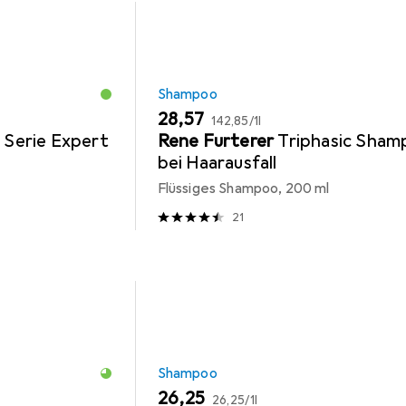
Shampoo
EUR
EUR
28,57
142,85
/
1l
l
Serie Expert
Rene Furterer
Triphasic Sha
bei Haarausfall
Flüssiges Shampoo, 200 ml
21
Shampoo
EUR
EUR
26,25
26,25
/
1l