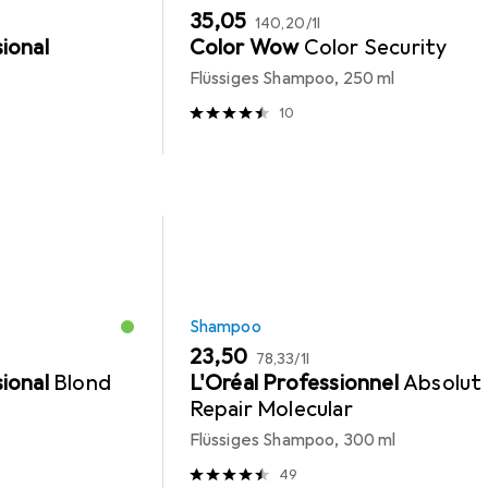
EUR
EUR
35,05
140,20
/
1l
ional
Color Wow
Color Security
Flüssiges Shampoo, 250 ml
10
Shampoo
EUR
EUR
23,50
78,33
/
1l
ional
Blond
L'Oréal Professionnel
Absolut
Repair Molecular
Flüssiges Shampoo, 300 ml
49