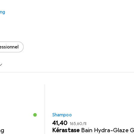
4.0
ung
s Zubehör zum Produkt L'Oréal Professionnel INOA No Ammoni
essionnel
Shampoo
EUR
EUR
41,40
165,60
/
1l
ng
Kérastase
Bain Hydra-Glaze G