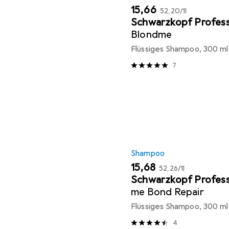
EUR
EUR
15,66
52,20
/
1l
Schwarzkopf Profess
Blondme
Flüssiges Shampoo, 300 ml
7
Shampoo
EUR
EUR
15,68
52,26
/
1l
Schwarzkopf Profess
me Bond Repair
Flüssiges Shampoo, 300 ml
4