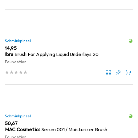
Schminkpinsel
EUR
14,95
Ibra
Brush For Applying Liquid Underlays 20
Foundation
Schminkpinsel
EUR
50,67
MAC Cosmetics
Serum 001 / Moisturizer Brush
Foundation