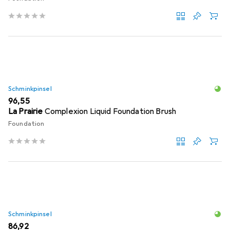
Schminkpinsel
EUR
96,55
La Prairie
Complexion Liquid Foundation Brush
Foundation
Schminkpinsel
EUR
86,92