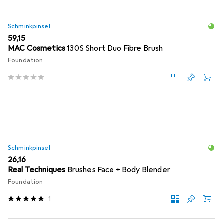
Schminkpinsel
EUR
59,15
MAC Cosmetics
130S Short Duo Fibre Brush
Foundation
Schminkpinsel
EUR
26,16
Real Techniques
Brushes Face + Body Blender
Foundation
1