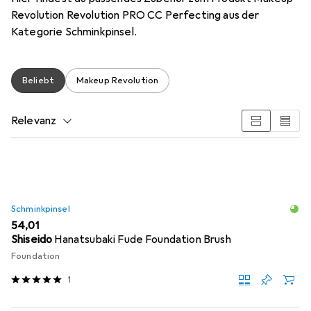
Revolution Revolution PRO CC Perfecting aus der
Kategorie Schminkpinsel.
Beliebt
Makeup Revolution
Relevanz
Produktliste
Schminkpinsel
EUR
54,01
Shiseido
Hanatsubaki Fude Foundation Brush
Foundation
1