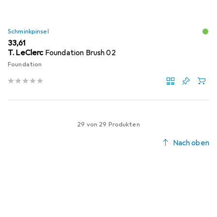
Schminkpinsel
EUR
33,61
T. LeClerc
Foundation Brush 02
Foundation
29 von 29 Produkten
Nach oben