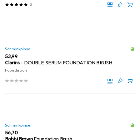
5
Schminkpinsel
EUR
53,99
Clarins
- DOUBLE SERUM FOUNDATION BRUSH
Foundation
Schminkpinsel
EUR
56,70
Bobbi Brown
Foundation Brush