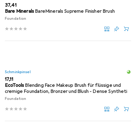
EUR
37,41
Bare Minerals
BareMinerals Supreme Finisher Brush
Foundation
Schminkpinsel
EUR
17,11
EcoTools
Blending Face Makeup Brush für flüssige und
cremige Foundation, Bronzer und Blush - Dense Syntheti
Foundation