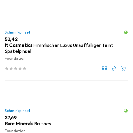
Schminkpinsel
EUR
52,42
It Cosmetics
Himmlischer Luxus Unauffälliger Teint
Spatelpinsel
Foundation
Schminkpinsel
EUR
37,69
Bare Minerals
Brushes
Foundation