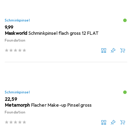
Schminkpinsel
EUR
9,99
Maskworld
Schminkpinsel flach gross 12 FLAT
Foundation
Schminkpinsel
EUR
22,59
Metamorph
Flacher Make-up Pinsel gross
Foundation