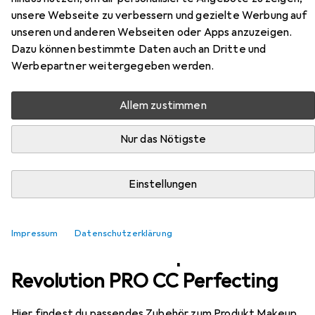
EUR
EUR
14,53
bei 2 Stück
558,85
/
1l
unsere Webseite zu verbessern und gezielte Werbung auf
Makeup Revolution
Revolution PRO CC
unseren und anderen Webseiten oder Apps anzuzeigen.
Perfecting
Dazu können bestimmte Daten auch an Dritte und
F9
Werbepartner weitergegeben werden.
Allem zustimmen
Nur das Nötigste
Einstellungen
Impressum
Datenschutzerklärung
Zubehör für Makeup Revolution
Revolution PRO CC Perfecting
Hier findest du passendes Zubehör zum Produkt Makeup