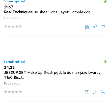
Schminkpinsel
EUR
21,67
Real Techniques
Brushes Light Layer Complexion
Foundation
Schminkpinsel
EUR
34,38
JESSUP SET Make Up Brush pędzle do makijażu twarzy
T160 15szt.
Foundation