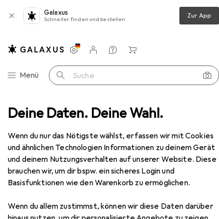
Galaxus
Zur App
Schneller finden und bestellen
Einstellungen
Kundenkonto
Vergleichslisten
Merklisten
Warenkorb
Navigation nach Kategorien
Menü
Suche
on
Deine Daten. Deine Wahl.
Makeup Revolution Revolution PRO CC Perfecting
Zubehör
Wenn du nur das Nötigste wählst, erfassen wir mit Cookies
und ähnlichen Technologien Informationen zu deinem Gerät
und deinem Nutzungsverhalten auf unserer Website. Diese
brauchen wir, um dir bspw. ein sicheres Login und
Basisfunktionen wie den Warenkorb zu ermöglichen.
Wenn du allem zustimmst, können wir diese Daten darüber
hinaus nutzen, um dir personalisierte Angebote zu zeigen,