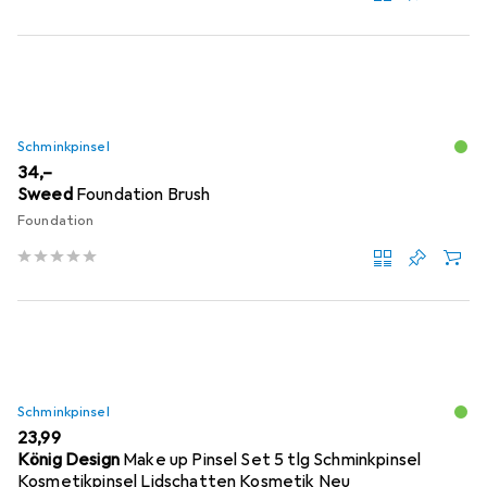
Schminkpinsel
EUR
34,–
Sweed
Foundation Brush
Foundation
Schminkpinsel
EUR
23,99
König Design
Make up Pinsel Set 5 tlg Schminkpinsel
Kosmetikpinsel Lidschatten Kosmetik Neu