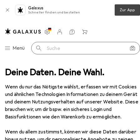
Galaxus
Zur App
Schneller finden und bestellen
Einstellungen
Kundenkonto
Vergleichslisten
Merklisten
Warenkorb
Navigation nach Kategorien
Menü
Suche
Foundation
Deine Daten. Deine Wahl.
Max Factor Miracle Touch Skin Perfecting
Zubehör
Wenn du nur das Nötigste wählst, erfassen wir mit Cookies
EUR
17,64
und ähnlichen Technologien Informationen zu deinem Gerät
Max Factor
Miracle Touch Skin
und deinem Nutzungsverhalten auf unserer Website. Diese
Perfecting
brauchen wir, um dir bspw. ein sicheres Login und
045 Warm Almond
Basisfunktionen wie den Warenkorb zu ermöglichen.
Wenn du allem zustimmst, können wir diese Daten darüber
hinaus nutzen, um dir personalisierte Angebote zu zeigen,