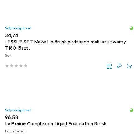
Schminkpinsel
EUR
34,74
JESSUP SET Make Up Brush pędzle do makijażu twarzy
T160 15szt.
Set
Schminkpinsel
EUR
96,58
La Prairie
Complexion Liquid Foundation Brush
Foundation