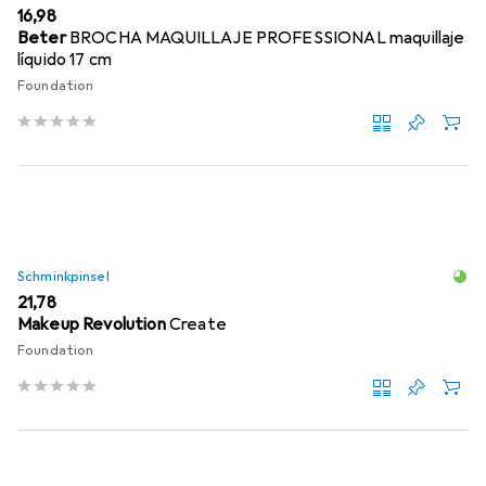
EUR
16,98
Beter
BROCHA MAQUILLAJE PROFESSIONAL maquillaje
líquido 17 cm
Foundation
Schminkpinsel
EUR
21,78
Makeup Revolution
Create
Foundation