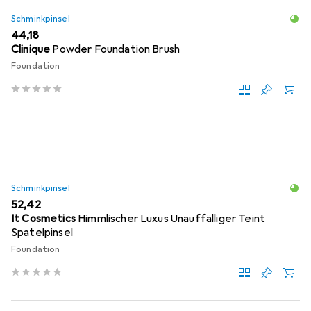
Schminkpinsel
EUR
44,18
Clinique
Powder Foundation Brush
Foundation
Schminkpinsel
EUR
52,42
It Cosmetics
Himmlischer Luxus Unauffälliger Teint
Spatelpinsel
Foundation