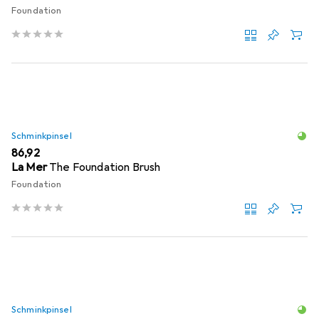
Foundation
Schminkpinsel
EUR
86,92
La Mer
The Foundation Brush
Foundation
Schminkpinsel