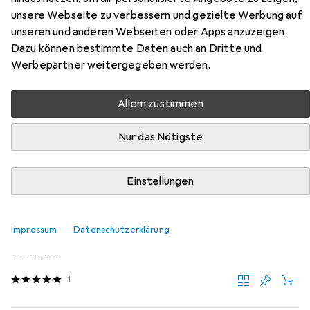
Zubehör für Max Factor Miracle
unsere Webseite zu verbessern und gezielte Werbung auf
Touch Skin Perfecting
unseren und anderen Webseiten oder Apps anzuzeigen.
Dazu können bestimmte Daten auch an Dritte und
Hier findest du passendes Zubehör zum Produkt Max
Werbepartner weitergegeben werden.
Factor Miracle Touch Skin Perfecting aus der Kategorie
Schminkpinsel.
Allem zustimmen
Relevanz
Nur das Nötigste
Produktliste
Einstellungen
Schminkpinsel
EUR
53,60
Impressum
Datenschutzerklärung
Shiseido
Hanatsubaki Fude Foundation Brush
Foundation
1