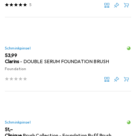
5
Schminkpinsel
EUR
53,99
Clarins
- DOUBLE SERUM FOUNDATION BRUSH
Foundation
Schminkpinsel
EUR
51,–
Clinique
Brush Collection - Foundation Buff Brush