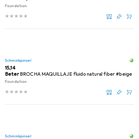
Foundation
Schminkpinsel
EUR
15,14
Beter
BROCHA MAQUILLAJE fluido natural fiber #beige
Foundation
Schminkpinsel