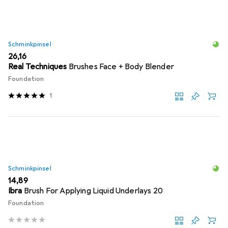
Schminkpinsel
EUR
26,16
Real Techniques
Brushes Face + Body Blender
Foundation
1
Schminkpinsel
EUR
14,89
Ibra
Brush For Applying Liquid Underlays 20
Foundation