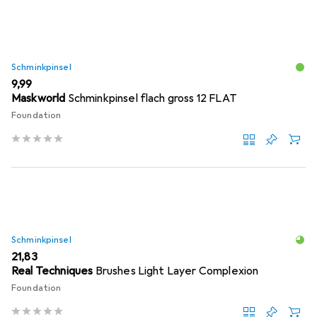
Schminkpinsel
EUR
9,99
Maskworld
Schminkpinsel flach gross 12 FLAT
Foundation
Schminkpinsel
EUR
21,83
Real Techniques
Brushes Light Layer Complexion
Foundation