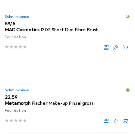
Schminkpinsel
EUR
59,15
MAC Cosmetics
130S Short Duo Fibre Brush
Foundation
Schminkpinsel
EUR
22,59
Metamorph
Flacher Make-up Pinsel gross
Foundation