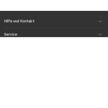
Hilfe und Kontakt
Service
Über Uns
Rückgabe
Soziale Medien
Stellenangebote
Preise
Alle Preise in EUR inkl. MwSt., zzgl.
Versandkosten
bei Bestellungen